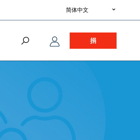
your
language
捐