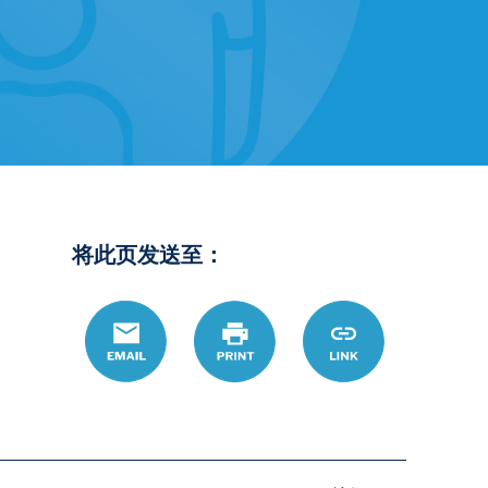
将此页发送至：
Email
Print
https://www.ohio
Link
hans/topic/chang
custody