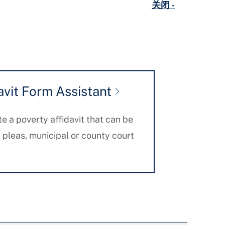
关闭 -
avit Form Assistant
e a poverty affidavit that can be
pleas, municipal or county court