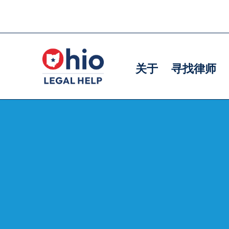
Skip
to
主
主
main
导
导
content
关于
寻找律师
航
航