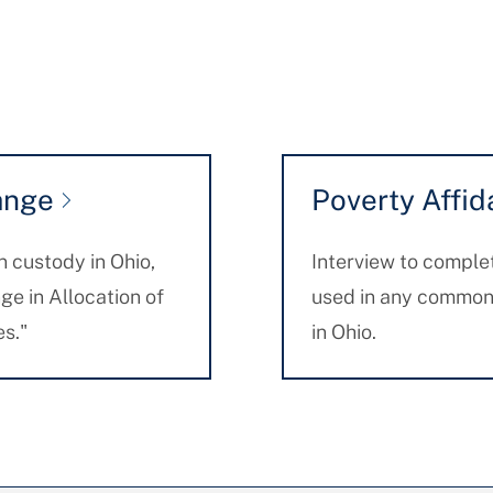
ange
Poverty Affid
n custody in Ohio,
Interview to complet
nge in Allocation of
used in any common 
es."
in Ohio.