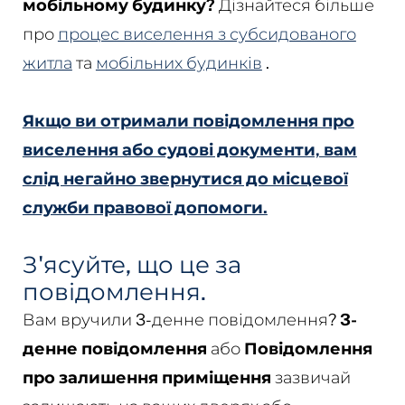
мобільному будинку?
Дізнайтеся більше
про
процес виселення з субсидованого
житла
та
мобільних будинків
.
Якщо ви отримали повідомлення про
виселення або судові документи, вам
слід негайно звернутися до місцевої
служби правової допомоги.
З'ясуйте, що це за
повідомлення.
Вам вручили 3-денне повідомлення?
3-
денне повідомлення
або
Повідомлення
про залишення приміщення
зазвичай