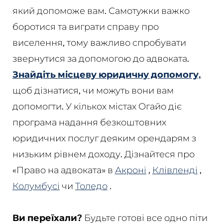
який допоможе вам. Самотужки важко
боротися та виграти справу про
виселення, тому важливо спробувати
звернутися за допомогою до адвоката.
Знайдіть місцеву юридичну допомогу,
щоб дізнатися, чи можуть вони вам
допомогти. У кількох містах Огайо діє
програма надання безкоштовних
юридичних послуг деяким орендарям з
низьким рівнем доходу. Дізнайтеся про
«Право на адвоката» в
Акроні
,
Клівленді
,
Колумбусі
чи
Толедо
.
Ви переїхали?
Будьте готові все одно піти