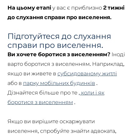
На цьому етапі
у вас є приблизно
2 тижні
до слухання справи про виселення.
Підготуйтеся до слухання
справи про виселення.
Ви хочете боротися з виселенням?
Іноді
варто боротися з виселенням. Наприклад,
якщо ви живете в
субсидованому житлі
або в
парку мобільних будинків
.
Дізнайтеся більше про те
, коли і як
боротися з виселенням
.
Якщо ви вирішите оскаржувати
виселення, спробуйте знайти адвоката,