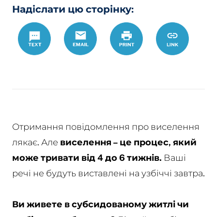
Надіслати цю сторінку:
Text
Email
Роздрукувати
https://w
Link
%D1%85%D
Отримання повідомлення про виселення
лякає. Але
виселення – це процес, який
може тривати від 4 до 6 тижнів.
Ваші
речі не будуть виставлені на узбіччі завтра.
Ви живете в субсидованому житлі чи