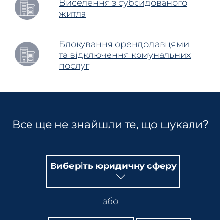
Виселення з субсидованого
житла
Блокування орендодавцями
та відключення комунальних
послуг
Все ще не знайшли те, що шукали?
Виберіть юридичну сферу
або