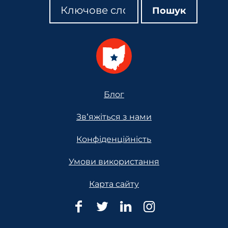
Пошук
Пошук
Пошук
Footer
Блог
Зв'яжіться з нами
Конфіденційність
Умови використання
Карта сайту
Юридична
Юридична
Юридична
Юридична
допомога
допомога
допомога
допомога