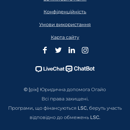
Конфіденційність
Умови використання
Карта сайту
Юридична
Юридична
Юридична
Юридична
допомога
допомога
допомога
допомога
Огайо
Огайо
Огайо
Огайо
Facebook
Twitter
Linkedin
Instagram
Page
Page
Page
Page
© [рік] Юридична допомога Огайо
Всі права захищені.
Програми, що фінансуються LSC, беруть участь
відповідно до обмежень LSC.