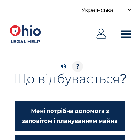
your
Skip
language
to
Основна
Основна
main
навіґація
навіґація
content
?
Що відбувається?
Мені потрібна допомога з
заповітом і плануванням майна