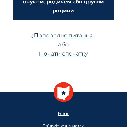
онуком, родичем або другом
родини
Попереднє питання
або
Почати спочатку
Footer
Блог
Зв'яжіться з нами