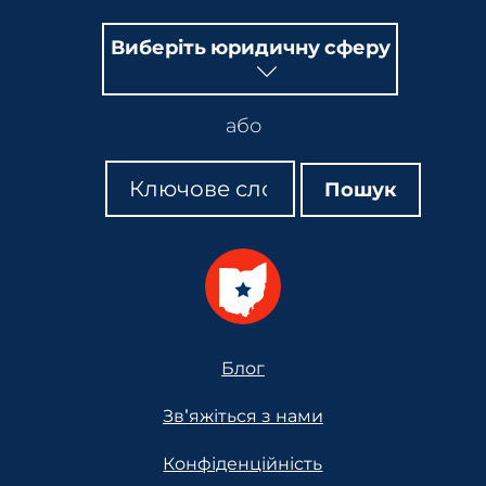
Виберіть юридичну сферу
або
Пошук
Пошук
Пошук
Footer
Блог
Зв'яжіться з нами
Конфіденційність