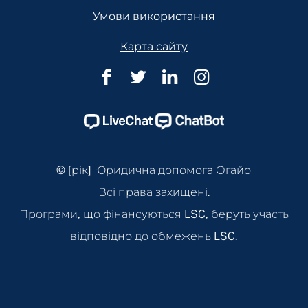
Умови використання
Карта сайту
Юридична
Юридична
Юридична
Юридична
допомога
допомога
допомога
допомога
Огайо
Огайо
Огайо
Огайо
Facebook
Twitter
Linkedin
Instagram
Page
Page
Page
Page
© [рік] Юридична допомога Огайо
Всі права захищені.
Програми, що фінансуються LSC, беруть участь
відповідно до обмежень LSC.