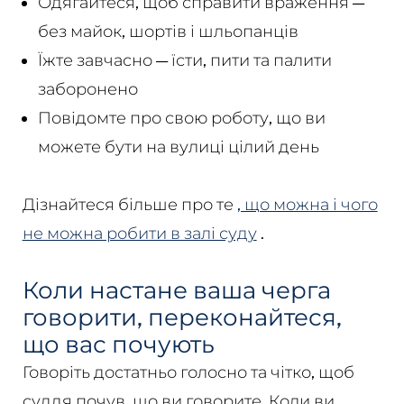
Одягайтеся, щоб справити враження —
без майок, шортів і шльопанців
Їжте завчасно — їсти, пити та палити
заборонено
Повідомте про свою роботу, що ви
можете бути на вулиці цілий день
Дізнайтеся більше про те
, що можна і чого
не можна робити в залі суду
.
Коли настане ваша черга
говорити, переконайтеся,
що вас почують
Говоріть достатньо голосно та чітко, щоб
суддя почув, що ви говорите. Коли ви