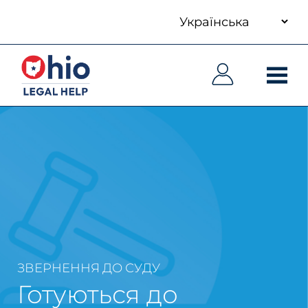
your
Skip
language
to
Основна
Основна
main
навіґація
навіґація
content
ЗВЕРНЕННЯ ДО СУДУ
Готуються до