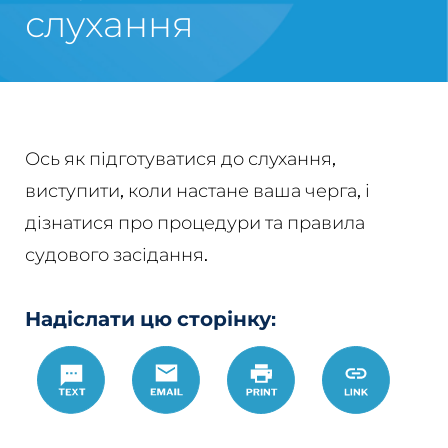
слухання
Ось як підготуватися до слухання,
виступити, коли настане ваша черга, і
дізнатися про процедури та правила
судового засідання.
Надіслати цю сторінку:
Text
Email
Роздрукувати
https://w
Link