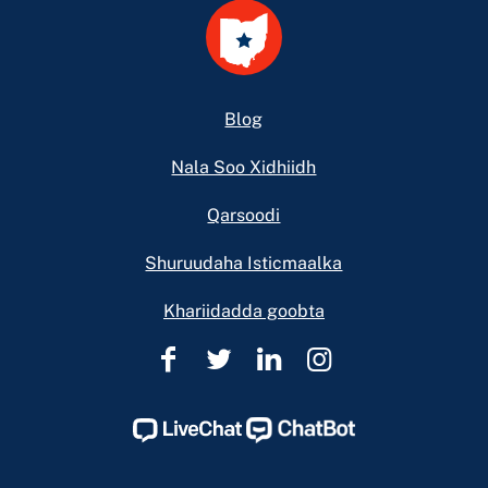
Footer
Blog
Nala Soo Xidhiidh
Qarsoodi
Shuruudaha Isticmaalka
Khariidadda goobta
Caawinta
Caawinta
Caawinta
Caawinta
Sharciga
Sharciga
Sharciga
Sharciga
Ohio
Ohio
Ohio
Ohio
Facebook
Twitter
Linkedin
Instagram