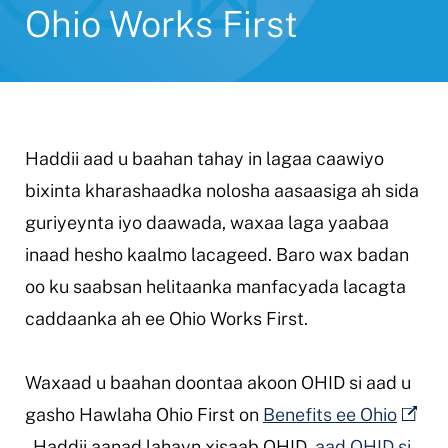
Ohio Works First
Haddii aad u baahan tahay in lagaa caawiyo
bixinta kharashaadka nolosha aasaasiga ah sida
guriyeynta iyo daawada, waxaa laga yaabaa
inaad hesho kaalmo lacageed. Baro wax badan
oo ku saabsan helitaanka manfacyada lacagta
caddaanka ah ee Ohio Works First.
Waxaad u baahan doontaa akoon OHID si aad u
gasho Hawlaha Ohio First on
Benefits ee Ohio
. Haddii aanad lahayn xisaab OHID,
aad OHID si