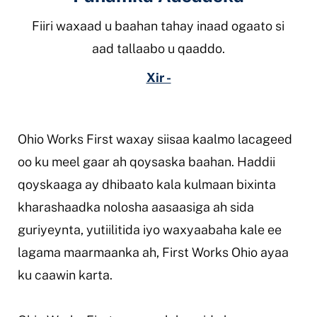
Fiiri waxaad u baahan tahay inaad ogaato si
aad tallaabo u qaaddo.
Xir -
Ohio Works First waxay siisaa kaalmo lacageed
oo ku meel gaar ah qoysaska baahan. Haddii
qoyskaaga ay dhibaato kala kulmaan bixinta
kharashaadka nolosha aasaasiga ah sida
guriyeynta, yutiilitida iyo waxyaabaha kale ee
lagama maarmaanka ah, First Works Ohio ayaa
ku caawin karta.