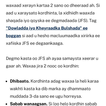
waxaad xerayn kartaa 2 sano oo dheeraad ah. Si
aad u xaraysato kordhinta, la xidhiidh waaxda
shaqada iyo qoyska ee degmadaada (JFS). Tag
"Dowladda iyo Kheyraadka Bulshada" ee
boggan
si aad u hesho macluumaadka xiriirka ee
xafiiska JFS ee degaankaaga.
Degmo kasta oo JFS ah ayaa samaysta xeerar u
gaar ah. Waxaa jira 2 nooc oo kordhin:
Dhibaato.
Kordhinta adag waxaa la heli karaa
wakhti kasta ka dib marka ay dhammaato
muddada 3-da sano ee ugu horreysa.
Sabab wanaagsan.
Si loo helo kordhin sabab