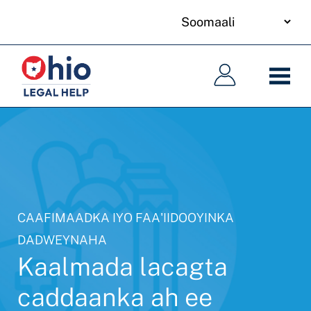
your
Skip
language
to
Main
Main
main
navigation
navigation
content
CAAFIMAADKA IYO FAA'IIDOOYINKA
DADWEYNAHA
Kaalmada lacagta
caddaanka ah ee