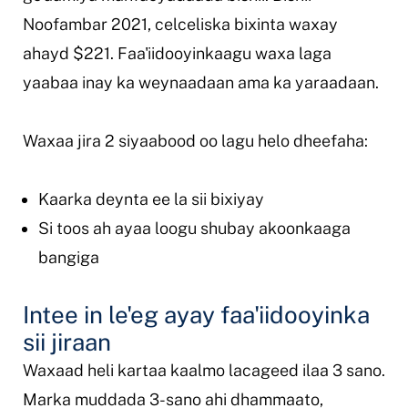
Noofambar 2021, celceliska bixinta waxay
ahayd $221. Faa'iidooyinkaagu waxa laga
yaabaa inay ka weynaadaan ama ka yaraadaan.
Waxaa jira 2 siyaabood oo lagu helo dheefaha:
Kaarka deynta ee la sii bixiyay
Si toos ah ayaa loogu shubay akoonkaaga
bangiga
Intee in le'eg ayay faa'iidooyinka
sii jiraan
Waxaad heli kartaa kaalmo lacageed ilaa 3 sano.
Marka muddada 3-sano ahi dhammaato,