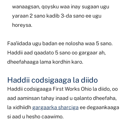
wanaagsan, qoysku waa inay sugaan ugu
yaraan 2 sano kadib 3-da sano ee ugu
horeysa.
Faa'iidada ugu badan ee nolosha waa 5 sano.
Haddii aad qaadato 5 sano oo gargaar ah,
dheefahaaga lama kordhin karo.
Haddii codsigaaga la diido
Haddii codsigaaga First Works Ohio la diido, oo
aad aaminsan tahay inaad u qalanto dheefaha,
la xidhiidh
gargaarka sharciga
ee degaankaaga
si aad u hesho caawimo.