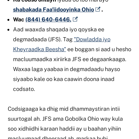
shabakada Faa'iidooyinka Ohio
.
Wac
(844) 640-6446.
Aad waaxda shaqada iyo qoyska ee
degmadaada (JFS). Tag
"Dowladda iyo
Kheyraadka Beesha"
ee boggan si aad u hesho
macluumaadka xiriirka JFS ee degaankaaga.
Waxaa laga yaabaa in degmadaadu hayso
siyaabo kale oo kaa caawin doona inaad
codsato.
Codsigaaga ka dhig mid dhammaystiran intii
suurtogal ah. JFS ama Gobolka Ohio way kula
soo xidhiidhi karaan haddii ay u baahan yihiin
macluumaad dheeraad ah, markaa hubi