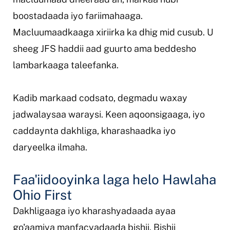
boostadaada iyo fariimahaaga.
Macluumaadkaaga xiriirka ka dhig mid cusub. U
sheeg JFS haddii aad guurto ama beddesho
lambarkaaga taleefanka.
Kadib markaad codsato, degmadu waxay
jadwalaysaa waraysi. Keen aqoonsigaaga, iyo
caddaynta dakhliga, kharashaadka iyo
daryeelka ilmaha.
Faa'iidooyinka laga helo Hawlaha
Ohio First
Dakhligaaga iyo kharashyadaada ayaa
go'aamiya manfacyadaada bishii. Bishii