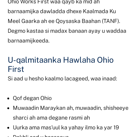
Ohio Works First waa qayb ka mid ah
barnaamijka dawladda dhexe Kaalmada Ku
Meel Gaarka ah ee Qoysaska Baahan (TANF).
Degmo kastaa si madax banaan ayay u waddaa
barnaamijkeeda.
U-qalmitaanka Hawlaha Ohio
First
Si aad u hesho kaalmo lacageed, waa inaad:
Qof degan Ohio
Muwaadin Maraykan ah, muwaadin, shisheeye
sharci ah ama degane rasmi ah
Uurka ama mas'uul ka yahay ilmo ka yar 19