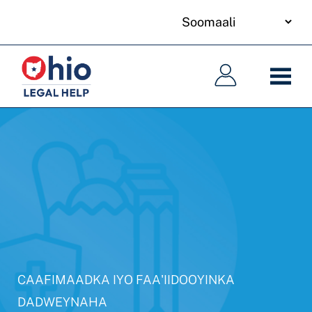
your
Skip
language
to
Main
Main
main
navigation
navigation
content
CAAFIMAADKA IYO FAA'IIDOOYINKA
DADWEYNAHA