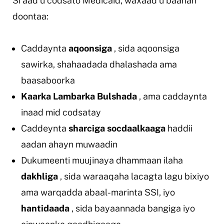
Si aad u codsato Medicaid, waxaad u baahan
doontaa:
Caddaynta
aqoonsiga
, sida aqoonsiga
sawirka, shahaadada dhalashada ama
baasaboorka
Kaarka Lambarka Bulshada
, ama caddaynta
inaad mid codsatay
Caddeynta
sharciga socdaalkaaga
haddii
aadan ahayn muwaadin
Dukumeenti muujinaya dhammaan ilaha
dakhliga
, sida waraaqaha lacagta lagu bixiyo
ama warqadda abaal-marinta SSI, iyo
hantidaada
, sida bayaannada bangiga iyo