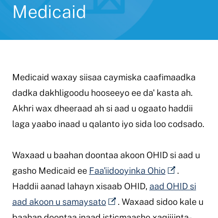
Medicaid
Medicaid waxay siisaa caymiska caafimaadka
dadka dakhligoodu hooseeyo ee da' kasta ah.
Akhri wax dheeraad ah si aad u ogaato haddii
laga yaabo inaad u qalanto iyo sida loo codsado.
Waxaad u baahan doontaa akoon OHID si aad u
gasho Medicaid ee
Faa'iidooyinka Ohio
.
Haddii aanad lahayn xisaab OHID,
aad OHID si
aad akoon u samaysato
. Waxaad sidoo kale u
baahan doontaa inaad isticmaasho xaqiijinta-