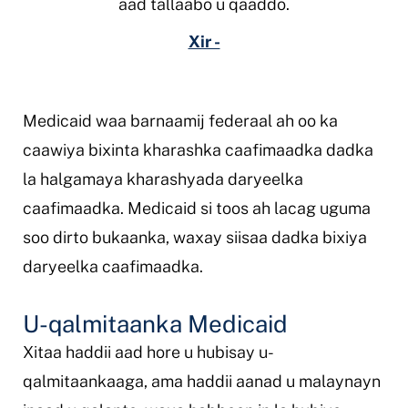
aad tallaabo u qaaddo.
Xir -
Medicaid waa barnaamij federaal ah oo ka
caawiya bixinta kharashka caafimaadka dadka
la halgamaya kharashyada daryeelka
caafimaadka. Medicaid si toos ah lacag uguma
soo dirto bukaanka, waxay siisaa dadka bixiya
daryeelka caafimaadka.
U-qalmitaanka Medicaid
Xitaa haddii aad hore u hubisay u-
qalmitaankaaga, ama haddii aanad u malaynayn