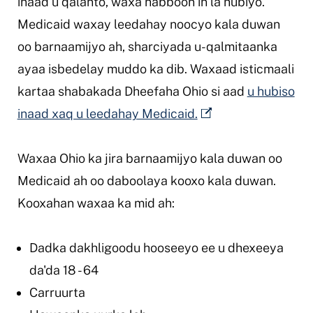
inaad u qalanto, waxa habboon in la hubiyo.
Medicaid waxay leedahay noocyo kala duwan
oo barnaamijyo ah, sharciyada u-qalmitaanka
ayaa isbedelay muddo ka dib. Waxaad isticmaali
kartaa shabakada Dheefaha Ohio si aad
u hubiso
inaad xaq u leedahay Medicaid.
Waxaa Ohio ka jira barnaamijyo kala duwan oo
Medicaid ah oo daboolaya kooxo kala duwan.
Kooxahan waxaa ka mid ah:
Dadka dakhligoodu hooseeyo ee u dhexeeya
da'da 18 - 64
Carruurta