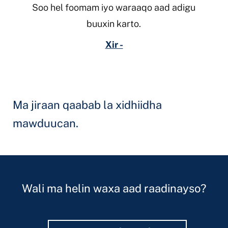
Soo hel foomam iyo waraaqo aad adigu
buuxin karto.
Xir -
Ma jiraan qaabab la xidhiidha
mawduucan.
Wali ma helin waxa aad raadinayso?