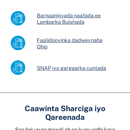
Barnaamijyada naafada ee
Lambarka Bulshada
Faa'iidooyinka dadweynaha
Ohio
SNAP iyo gargaarka cuntada
Caawinta Sharciga iyo
Qareenada
Soo hel ururo maxali ah oo kugu xidhi kara