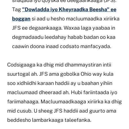
shaqada iyo qoyska ee deegaankaaga (JFS).
Tag
"Dowladda iyo Kheyraadka Beesha" ee
boggan
si aad u hesho macluumaadka xiriirka
JFS ee degaankaaga. Waxaa laga yaabaa in
degmadaadu leedahay habab badan oo kaa
caawin doona inaad codsato manfacyada.
Codsigaaga ka dhig mid dhammaystiran intii
suurtogal ah. JFS ama gobolka Ohio way kula
soo xidhiidhi karaan haddii ay u baahan yihiin
macluumaad dheeraad ah. Hubi fariintaada iyo
fariimahaaga. Macluumaadkaaga xiriirka ka dhig
mid cusub. U sheeg JFS haddii aad guurto ama
beddesho lambarkaaga taleefanka.