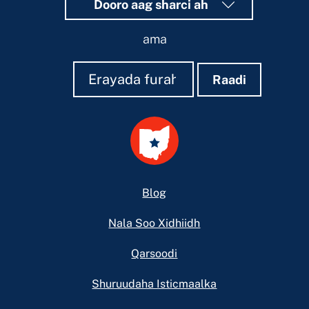
Dooro aag sharci ah
ama
Raadi
Raadi
Raadi
Footer
Blog
Nala Soo Xidhiidh
Qarsoodi
Shuruudaha Isticmaalka