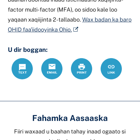
factor multi-factor (MFA), oo sidoo kale loo
yaqaan xaqiijinta 2-tallaabo.
Wax badan ka baro
OHID faa'iidooyinka Ohio.
U dir boggan:
Text
Email
Daabac
https://www
Link
Fahamka Aasaaska
Fiiri waxaad u baahan tahay inaad ogaato si