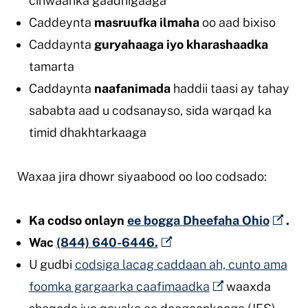
cinwaanka gaadhigaaga
Caddeynta
masruufka ilmaha
oo aad bixiso
Caddaynta
guryahaaga iyo kharashaadka
tamarta
Caddaynta
naafanimada
haddii taasi ay tahay
sababta aad u codsanayso, sida warqad ka
timid dhakhtarkaaga
Waxaa jira dhowr siyaabood oo loo codsado:
Ka codso onlayn
ee bogga Dheefaha Ohio
.
Wac
(844) 640-6446.
U gudbi
codsiga lacag caddaan ah, cunto ama
foomka gargaarka caafimaadka
waaxda