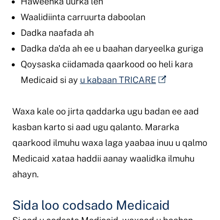
Haweenka uurka leh
Waalidiinta carruurta daboolan
Dadka naafada ah
Dadka da'da ah ee u baahan daryeelka guriga
Qoysaska ciidamada qaarkood oo heli kara
Medicaid si ay
u kabaan TRICARE
Waxa kale oo jirta qaddarka ugu badan ee aad
kasban karto si aad ugu qalanto. Mararka
qaarkood ilmuhu waxa laga yaabaa inuu u qalmo
Medicaid xataa haddii aanay waalidka ilmuhu
ahayn.
Sida loo codsado Medicaid