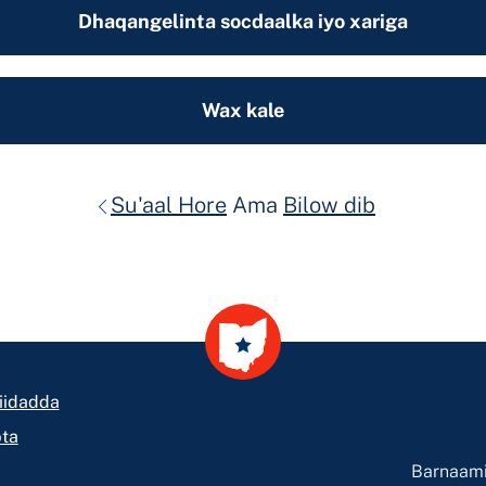
Dhaqangelinta socdaalka iyo xariga
Wax kale
Su'aal Hore
Ama
Bilow dib
iidadda
ta
Barnaami