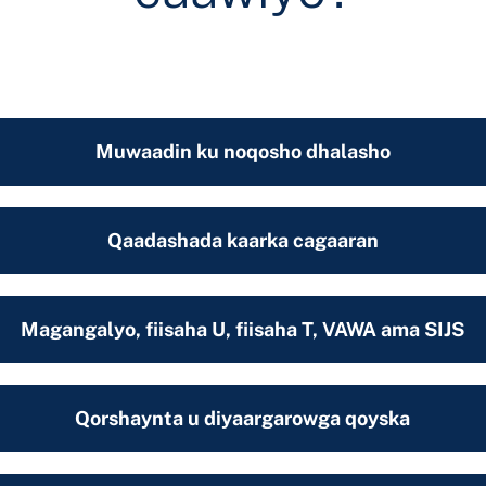
Muwaadin ku noqosho dhalasho
Qaadashada kaarka cagaaran
Magangalyo, fiisaha U, fiisaha T, VAWA ama SIJS
Qorshaynta u diyaargarowga qoyska