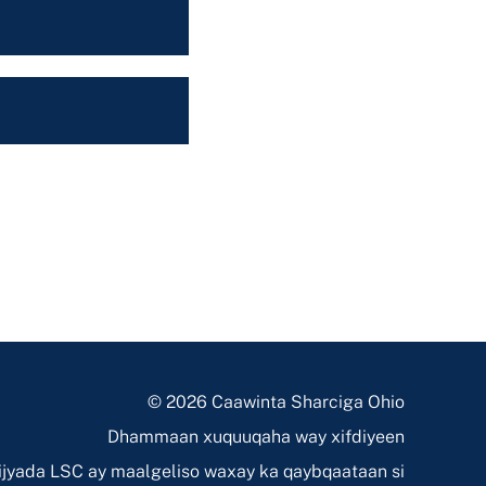
© 2026 Caawinta Sharciga Ohio
Dhammaan xuquuqaha way xifdiyeen
jyada LSC ay maalgeliso waxay ka qaybqaataan si