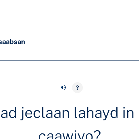
saabsan
?
d jeclaan lahayd in
caawiyo?