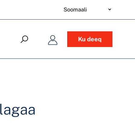
your
language
Ku deeq
 lagaa