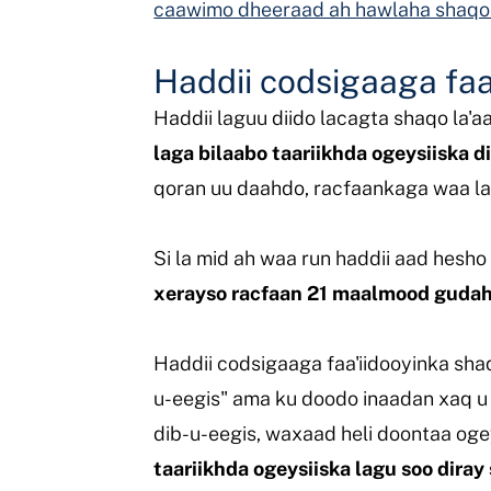
caawimo dheeraad ah hawlaha shaqo-
Haddii codsigaaga faa'
Haddii laguu diido lacagta shaqo la'
laga bilaabo taariikhda ogeysiiska d
qoran uu daahdo, racfaankaga waa la 
Si la mid ah waa run haddii aad hesho
xerayso racfaan 21 maalmood guda
Haddii codsigaaga faa'iidooyinka sha
u-eegis" ama ku doodo inaadan xaq u 
dib-u-eegis, waxaad heli doontaa ogey
taariikhda ogeysiiska lagu soo diray 