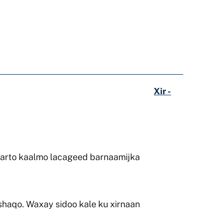
Xir -
karto kaalmo lacageed barnaamijka
shaqo. Waxay sidoo kale ku xirnaan