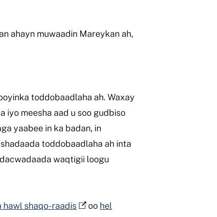
dan ahayn muwaadin Mareykan ah,
hooyinka toddobaadlaha ah. Waxay
da iyo meesha aad u soo gudbiso
a yaabee in ka badan, in
bashadaada toddobaadlaha ah inta
 dacwadaada waqtigii loogu
a hawl shaqo-raadis
oo
hel