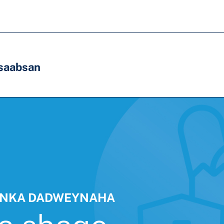
saabsan
YINKA DADWEYNAHA