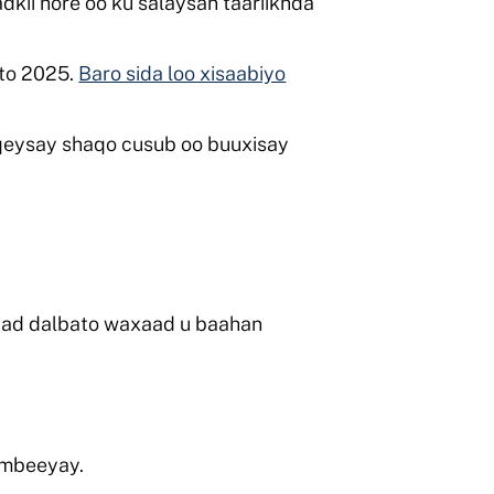
ii hore oo ku salaysan taariikhda
ato 2025.
Baro sida loo xisaabiyo
qeysay shaqo cusub oo buuxisay
ad dalbato waxaad u baahan
ambeeyay.