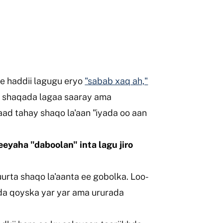
 haddii lagugu eryo
"sabab xaq ah,"
i shaqada lagaa saaray ama
aad tahay shaqo la'aan "iyada oo aan
eyaha "daboolan" inta lagu jiro
rta shaqo la'aanta ee gobolka. Loo-
ada qoyska yar yar ama ururada