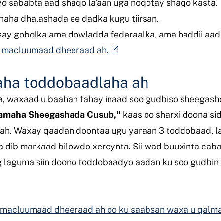
yo sababta aad shaqo la'aan uga noqotay shaqo kasta.
haha dhalashada ee dadka kugu tiirsan.
say gobolka ama dowladda federaalka, ama haddii aa
o macluumaad dheeraad ah.
aha toddobaadlaha ah
a, waxaad u baahan tahay inaad soo gudbiso sheegas
aamaha Sheegashada Cusub,"
kaas oo sharxi doona si
h. Waxay qaadan doontaa ugu yaraan 3 toddobaad, lag
a dib markaad bilowdo xereynta. Sii wad buuxinta ca
g laguma siin doono toddobaadyo aadan ku soo gudbin
o macluumaad dheeraad ah oo ku saabsan waxa u qalm