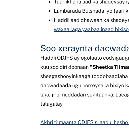
Taariikhaha aad ka shaqeysay i
Lambarada Bulshada iyo taariik
Haddii aad dhawaan ka shaqey
waxaa laga yaabaa inaad bixis
Soo xeraynta dacwad
Haddii ODJFS ay ogolaato codsigaag
kuu soo diri doonaan
"Sheetka Tilm
sheegashooyinkaaga toddobaadlaha a
dacwadaada ugu horreysa la bixiyo k
lagu jiro muddadan sugitaanka. Laca
talagalay.
Akhri tilmaanta ODJFS si aad u hesh