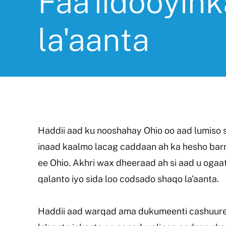
Faa'iidooyin
la'aanta
Haddii aad ku nooshahay Ohio oo aad lumiso
inaad kaalmo lacag caddaan ah ka hesho bar
ee Ohio. Akhri wax dheeraad ah si aad u ogaa
qalanto iyo sida loo codsado shaqo la'aanta.
Haddii aad warqad ama dukumeenti cashuure