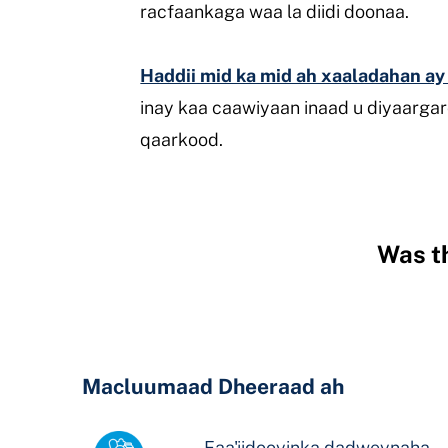
racfaankaga waa la diidi doonaa.
Haddii mid ka mid ah xaaladahan ay 
inay kaa caawiyaan inaad u diyaarga
qaarkood.
Was th
Hidden
Fields
Macluumaad Dheeraad ah
Faa'iidooyinka dadweynaha