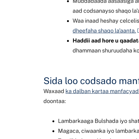
Muddadaada aasaasiga ahi
aad codsanayso shaqo la'
Waa inaad heshay celceli
dheefaha shaqo la'aanta.
Haddii aad hore u qaada
dhammaan shuruudaha kor 
Sida loo codsado man
Waxaad
ka dalban kartaa manfacyad
doontaa:
Lambarkaaga Bulshada iyo sha
Magaca, ciwaanka iyo lambark