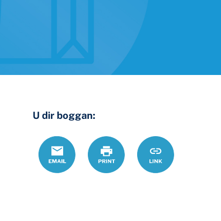
U dir boggan:
Email
Daabac
https://www.ohi
Link