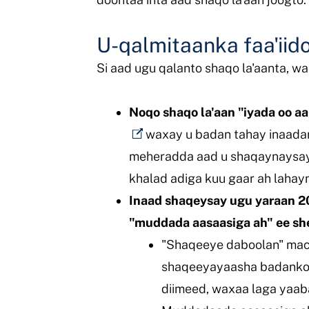
U-qalmitaanka faa'iid
Si aad ugu qalanto shaqo la'aanta, wa
Noqo shaqo la'aan "iyada oo a
waxay u badan tahay inaadan
meheradda aad u shaqaynaysay a
khalad adiga kuu gaar ah lahayn
Inaad shaqeysay ugu yaraan 20
"muddada aasaasiga ah" ee s
"Shaqeeye daboolan" macn
shaqeeyayaasha badankood
diimeed, waxaa laga yaab