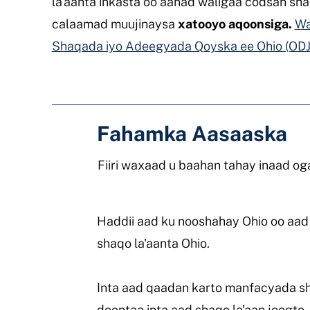
la'aanta inkasta oo aanad waligaa codsan sha
calaamad muujinaysa
xatooyo aqoonsiga.
Wa
Shaqada iyo Adeegyada Qoyska ee Ohio (ODJ
Fahamka Aasaaska
Fiiri waxaad u baahan tahay inaad og
Haddii aad ku nooshahay Ohio oo aad
shaqo la'aanta Ohio.
Inta aad qaadan karto manfacyada sh
doontaa inta aad shaqo la'aan joogto.