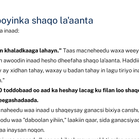
ooyinka shaqo la'aanta
a inaad:
an khaladkaaga lahayn."
Taas macneheedu waxa weeye
 awoodin inaad hesho dheefaha shaqo la'aanta. Haddi
y xidhan tahay, waxay u badan tahay in lagu tiriyo in
."
 toddobaad oo aad ka heshay lacag ku filan loo shaqe
heegashadaada.
aheedu waa inaad u shaqeysay ganacsi bixiya canshuu
u waa "daboolan yihiin," laakiin qaar, sida ganacsiy
aa inaysan noqon.