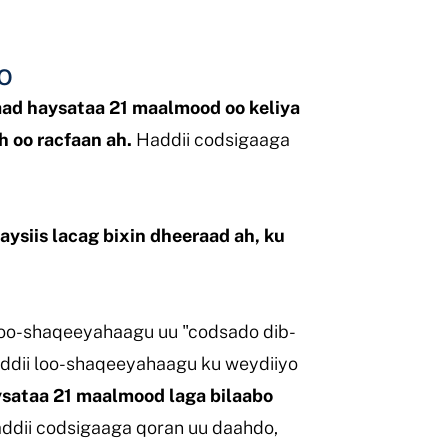
o
ad haysataa 21 maalmood oo keliya
h oo racfaan ah.
Haddii codsigaaga
aysiis lacag bixin dheeraad ah, ku
n loo-shaqeeyahaagu uu "codsado dib-
Haddii loo-shaqeeyahaagu ku weydiiyo
aysataa 21 maalmood laga bilaabo
ddii codsigaaga qoran uu daahdo,