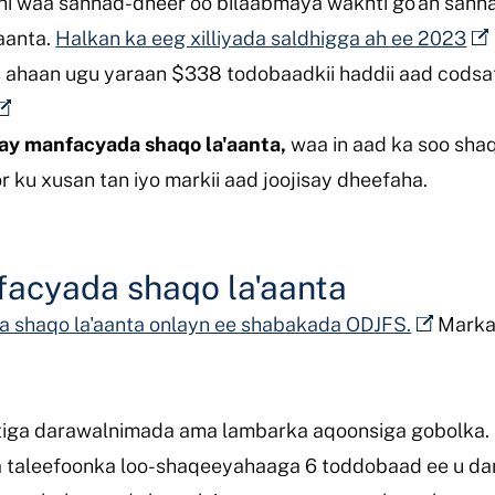
 waa sannad-dheer oo bilaabmaya wakhti go'an sannadk
aanta.
Halkan ka eeg xilliyada saldhigga ah ee 2023
s ahaan ugu yaraan $338 todobaadkii haddii aad cods
tay manfacyada shaqo la'aanta,
waa in aad ka soo sha
ku xusan tan iyo markii aad joojisay dheefaha.
facyada shaqo la'aanta
a shaqo la'aanta onlayn ee shabakada ODJFS.
Marka
tiga darawalnimada ama lambarka aqoonsiga gobolka.
a taleefoonka loo-shaqeeyahaaga 6 toddobaad ee u d