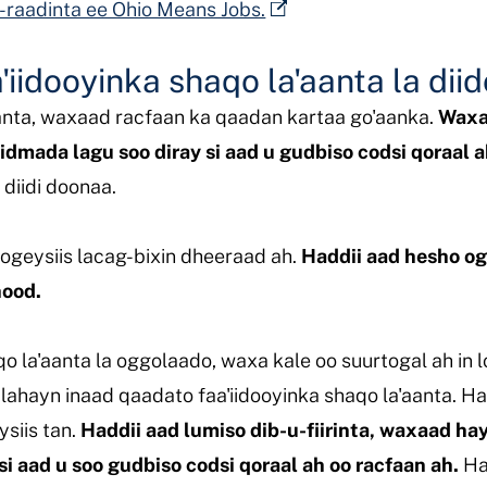
raadinta ee Ohio Means Jobs.
iidooyinka shaqo la'aanta la diid
aanta, waxaad racfaan ka qaadan kartaa go'aanka.
Waxa
iidmada lagu soo diray si aad u gudbiso codsi qoraal a
diidi doonaa.
 ogeysiis lacag-bixin dheeraad ah.
Haddii aad hesho og
hood.
qo la'aanta la oggolaado, waxa kale oo suurtogal ah i
lahayn inaad qaadato faa'iidooyinka shaqo la'aanta. 
siis tan.
Haddii aad lumiso dib-u-fiirinta, waxaad h
si aad u soo gudbiso codsi qoraal ah oo racfaan ah.
Ha