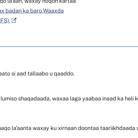
qo la'aan, waxay noqon kartaa
x badan ka baro Waaxda
FS).
aato si aad tallaabo u qaaddo.
 lumiso shaqadaada, waxaa laga yaabaa inaad ka heli 
aqo la'aanta waxay ku xirnaan doontaa taariikhdaada 