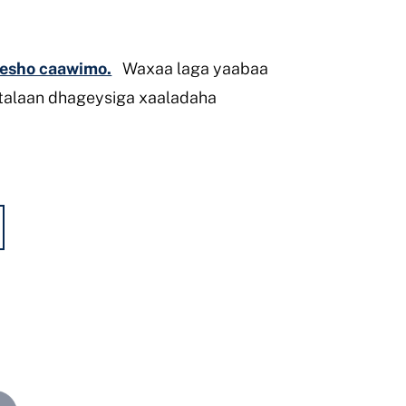
 hesho caawimo.
Waxaa laga yaabaa
atalaan dhageysiga xaaladaha