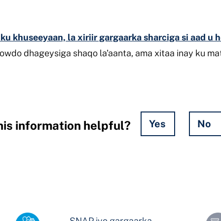
ku khuseeyaan, la xiriir gargaarka sharciga si aad u
rowdo dhageysiga shaqo la'aanta, ama xitaa inay ku m
Yes
No
is information helpful?
SNAP iyo gargaarka