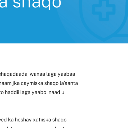
ka shaqo
 shaqadaada, waxaa laga yaabaa
naamijka caymiska shaqo la'aanta
to haddii laga yaabo inaad u
ed ka heshay xafiiska shaqo