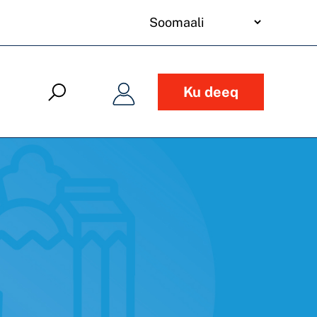
your
language
Ku deeq