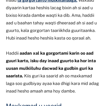
inaad
la gorgortanto mulkiilahaaga.
Waxaad
diyaarin kartaa heshiis lacag bixin ah si aad u
bixiso kirada dambe waqti ka dib. Ama, haddii
aad u baahan tahay waqti dheeraad ah si aad u
guurto, kala gorgortan taariikhda guuritaanka.
Hubi inaad hesho heshiis kasta oo qoraal ah.
Haddii
aadan xal ka gorgortami karin oo aad
guuri karto, isku day inaad guurto ka hor inta
uusan mulkiiluhu dacwad ka gudbin guri ka
saarista.
Kiis guri ka saarid ah oo maxkamad
laga soo gudbiyay ayaa kaa dhigi kara mid adag
inaad hesho amaah ama hoy dambe.
Maxkamad u yeerid