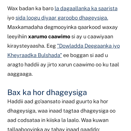
Wax badan ka baro
la dagaallanka ka saarista
iyo
sida loogu diyaar garoobo dhageysiga.
Maxkamadaha degmooyinka qaarkood waxay
leeyihiin
xarumo caawimo
si ay u caawiyaan
kiraysteyaasha. Eeg
"Dowladda Deegaanka iyo
Kheyraadka Bulshada"
ee boggan si aad u
aragto haddii ay jirto xarun caawimo oo ku taal
aaggaaga.
Bax ka hor dhageysiga
Haddii aad go'aansato inaad guurto ka hor
dhageysiga, waa inaad tagtaa dhageysiga oo
aad codsataa in kiiska la laalo. Waa kuwan
tallaabooyinka ay tahay inaad qaaddo: