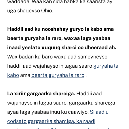
waddada. Waa kan sida habka ka saarista ay
uga shaqeyso Ohio.
Haddii aad ku nooshahay guryo la kabo ama
beerta guryaha la raro, waxaa laga yaabaa
inaad yeelato xuquuq sharci oo dheeraad ah.
Wax badan ka baro waxa aad sameyneyso
haddii aad wajahayso in lagaa saaro
guryaha la
kabo
ama
beerta guryaha la raro
.
La xiriir gargaarka sharciga.
Haddii aad
wajahayso in lagaa saaro, gargaarka sharciga
ayaa laga yaabaa inuu ku caawiyo.
Si aad u
codsato gargaarka sharciga, ka raadi