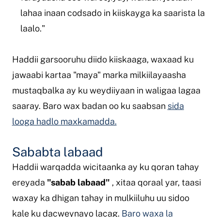
lahaa inaan codsado in kiiskayga ka saarista la
laalo."
Haddii garsooruhu diido kiiskaaga, waxaad ku
jawaabi kartaa "maya" marka milkiilayaasha
mustaqbalka ay ku weydiiyaan in waligaa lagaa
saaray. Baro wax badan oo ku saabsan
sida
looga hadlo maxkamadda.
Sababta labaad
Haddii warqadda wicitaanka ay ku qoran tahay
ereyada
"sabab labaad"
, xitaa qoraal yar, taasi
waxay ka dhigan tahay in mulkiiluhu uu sidoo
kale ku dacweynayo lacag.
Baro waxa la