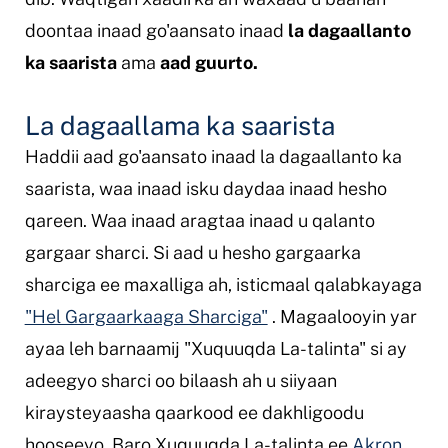
doontaa inaad go'aansato inaad
la dagaallanto
ka saarista
ama
aad guurto.
La dagaallama ka saarista
Haddii aad go'aansato inaad la dagaallanto ka
saarista, waa inaad isku daydaa inaad hesho
qareen. Waa inaad aragtaa inaad u qalanto
gargaar sharci. Si aad u hesho gargaarka
sharciga ee maxalliga ah, isticmaal qalabkayaga
"Hel Gargaarkaaga Sharciga"
. Magaalooyin yar
ayaa leh barnaamij "Xuquuqda La-talinta" si ay
adeegyo sharci oo bilaash ah u siiyaan
kiraysteyaasha qaarkood ee dakhligoodu
hooseeyo. Baro Xuquuqda La-talinta ee
Akron
,