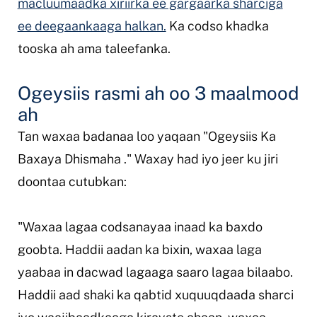
macluumaadka xiriirka ee gargaarka sharciga
ee deegaankaaga halkan.
Ka codso khadka
tooska ah ama taleefanka.
Ogeysiis rasmi ah oo 3 maalmood
ah
Tan waxaa badanaa loo yaqaan "Ogeysiis Ka
Baxaya Dhismaha
."
Waxay had iyo jeer ku jiri
doontaa cutubkan:
"Waxaa lagaa codsanayaa inaad ka baxdo
goobta. Haddii aadan ka bixin, waxaa laga
yaabaa in dacwad lagaaga saaro lagaa bilaabo.
Haddii aad shaki ka qabtid xuquuqdaada sharci