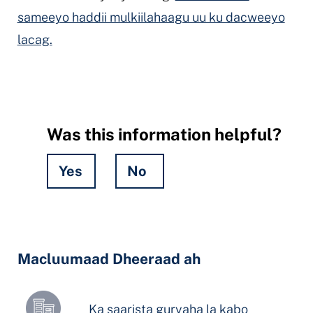
sameeyo haddii mulkiilahaagu uu ku dacweeyo
lacag.
Was this information helpful?
Yes
No
Hidden
Fields
Macluumaad Dheeraad ah
Ka saarista guryaha la kabo