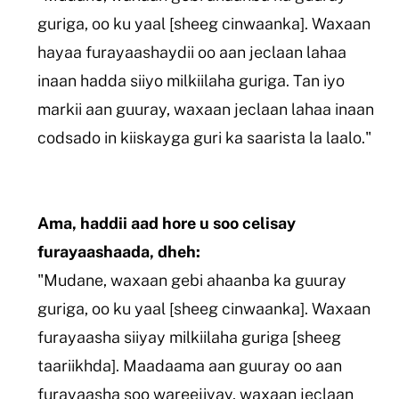
guriga, oo ku yaal [sheeg cinwaanka]. Waxaan
hayaa furayaashaydii oo aan jeclaan lahaa
inaan hadda siiyo milkiilaha guriga. Tan iyo
markii aan guuray, waxaan jeclaan lahaa inaan
codsado in kiiskayga guri ka saarista la laalo."
Ama, haddii aad hore u soo celisay
furayaashaada, dheh:
"Mudane, waxaan gebi ahaanba ka guuray
guriga, oo ku yaal [sheeg cinwaanka]. Waxaan
furayaasha siiyay milkiilaha guriga [sheeg
taariikhda]. Maadaama aan guuray oo aan
furayaasha soo wareejiyay, waxaan jeclaan