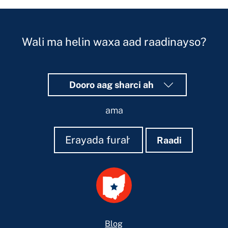
Wali ma helin waxa aad raadinayso?
Dooro aag sharci ah
ama
Raadi
Raadi
Raadi
Footer
Blog