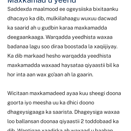
Saddexda maalmood ee ogeysiiska bixitaanku
dhacayo ka dib, mulkiilahaagu wuxuu dacwad
ka saarid ah u gudbin karaa maxkamadda
deegaankaaga. Warqadda yeedhista waxaa
badanaa lagu soo diraa boostada la xaqiijiyay.
Ka dib markaad hesho warqadda yeedhista
maxkamadda waxaad haysataa qiyaastii bil ka
hor inta aan wax go'aan ah la gaarin.
Wicitaan maxkamadeed ayaa kuu sheegi doona
goorta iyo meesha uu ka dhici doono
dhageysigaaga ka saarista. Dhageysiga waxaa
loo ballansan doonaa qiyaastii 2 toddobaad ka
dib. Waqtigan xaadirka ah waxaad u baahan