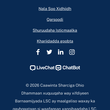
Nala Soo Xidhiidh
Qarsoodi
Shuruudaha Isticmaalka
Khariidadda goobta
Caawinta
Caawinta
Caawinta
Caawinta
Sharciga
Sharciga
Sharciga
Sharciga
Ohio
Ohio
Ohio
Ohio
Facebook
Twitter
Linkedin
Instagram
Page
Page
Page
Page
© 2026 Caawinta Sharciga Ohio
Dhammaan xuquuqaha way xifdiyeen
Barnaamijyada LSC ay maalgeliso waxay ka
qaybqaataan si waafaqsan xannibaadaha LSC.