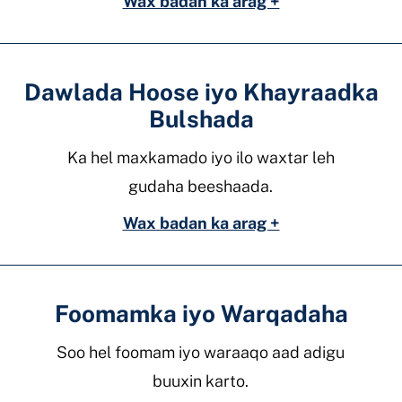
Wax badan ka arag +
Dawlada Hoose iyo Khayraadka
Bulshada
Ka hel maxkamado iyo ilo waxtar leh
gudaha beeshaada.
Wax badan ka arag +
Foomamka iyo Warqadaha
Soo hel foomam iyo waraaqo aad adigu
buuxin karto.