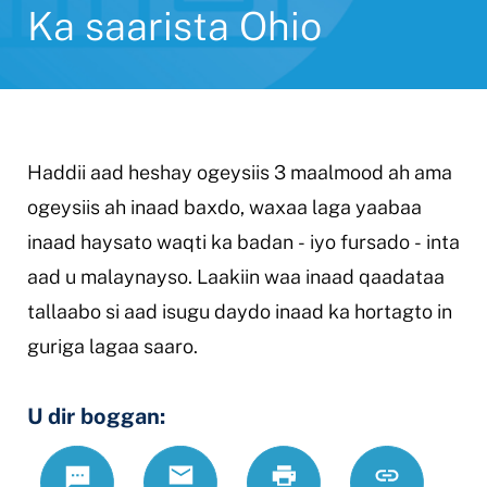
Ka saarista Ohio
Haddii aad heshay ogeysiis 3 maalmood ah ama
ogeysiis ah inaad baxdo, waxaa laga yaabaa
inaad haysato waqti ka badan
-
iyo fursado
-
inta
aad u malaynayso. Laakiin waa inaad qaadataa
tallaabo si aad isugu daydo inaad ka hortagto in
guriga lagaa saaro.
U dir boggan:
Text
Email
Daabac
https://www
Link