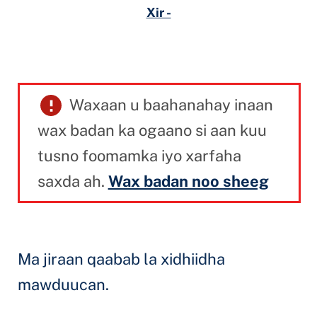
Xir -
Waxaan u baahanahay inaan
wax badan ka ogaano si aan kuu
tusno foomamka iyo xarfaha
saxda ah.
Wax badan noo sheeg
Ma jiraan qaabab la xidhiidha
mawduucan.