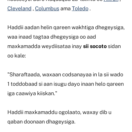
Cleveland
,
Columbus
ama
Toledo
.
Haddii aadan helin qareen wakhtiga dhegeysiga,
waa inaad tagtaa dhegeysiga oo aad
maxkamadda weydiisataa inay
sii socoto
sidan
oo kale:
"Sharaftaada, waxaan codsanayaa in la sii wado
1 toddobaad si aan isugu dayo inaan helo qareen
iga caawiya kiiskan."
Haddii maxkamaddu ogolaato, waxay dib u
qaban doonaan dhageysiga.