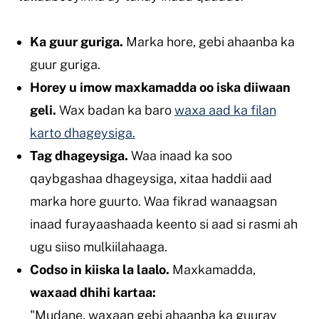
Ka guur guriga.
Marka hore, gebi ahaanba ka
guur guriga.
Horey u imow maxkamadda oo iska diiwaan
geli.
Wax badan ka baro
waxa aad ka filan
karto dhageysiga.
Tag dhageysiga.
Waa inaad ka soo
qaybgashaa dhageysiga, xitaa haddii aad
marka hore guurto. Waa fikrad wanaagsan
inaad furayaashaada keento si aad si rasmi ah
ugu siiso mulkiilahaaga.
Codso in kiiska la laalo.
Maxkamadda,
waxaad dhihi kartaa:
"Mudane, waxaan gebi ahaanba ka guuray