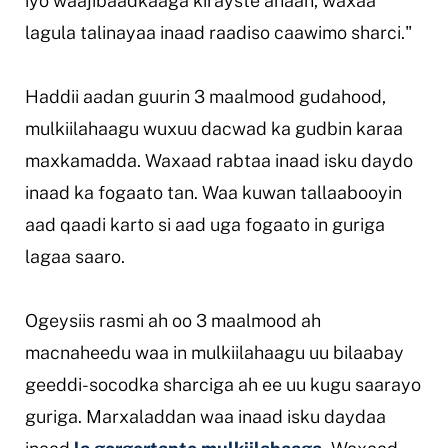
iyo waajibaadkaaga kirayste ahaan, waxaa
lagula talinayaa inaad raadiso caawimo sharci."
Haddii aadan guurin 3 maalmood gudahood,
mulkiilahaagu wuxuu dacwad ka gudbin karaa
maxkamadda. Waxaad rabtaa inaad isku daydo
inaad ka fogaato tan. Waa kuwan tallaabooyin
aad qaadi karto si aad uga fogaato in guriga
lagaa saaro.
Ogeysiis rasmi ah oo 3 maalmood ah
macnaheedu waa in mulkiilahaagu uu bilaabay
geeddi-socodka sharciga ah ee uu kugu saarayo
guriga. Marxaladdan waa inaad isku daydaa