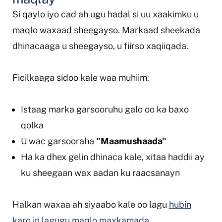
Si qaylo iyo cad ah ugu hadal si uu xaakimku u
maqlo waxaad sheegayso. Markaad sheekada
dhinacaaga u sheegayso, u fiirso xaqiiqada.
Ficilkaaga sidoo kale waa muhiim:
Istaag marka garsooruhu galo oo ka baxo
qolka
U wac garsooraha
"Maamushaada"
Ha ka dhex gelin dhinaca kale, xitaa haddii ay
ku sheegaan wax aadan ku raacsanayn
Halkan waxaa ah siyaabo kale oo lagu
hubin
karo in lagugu maqlo maxkamada
.