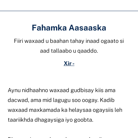
Fahamka Aasaaska
Fiiri waxaad u baahan tahay inaad ogaato si
aad tallaabo u qaaddo.
Xir -
Aynu nidhaahno waxaad gudbisay kiis ama
dacwad, ama mid lagugu soo oogay. Kadib
waxaad maxkamada ka helaysaa ogaysiis leh
taariikhda dhagaysiga iyo goobta.