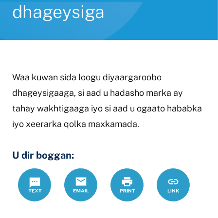
dhageysiga
Waa kuwan sida loogu diyaargaroobo
dhageysigaaga, si aad u hadasho marka ay
tahay wakhtigaaga iyo si aad u ogaato hababka
iyo xeerarka qolka maxkamada.
U dir boggan:
Text
Email
Daabac
https://www
Link