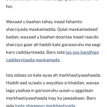
hor.
Waxaad u baahan tahay inaad fahamto
sharciyada maxkamadda. Qolal maxkamadeed
badan, waxaad u baahan doontaa inaad raacdo
sharciyo gaar ah haddii kale garsooruhu ma eegi
karo caddayntaada. Baro sida
loo soo bandhigo
caddayntaada maxkamada
.
Isla sidaas oo kale ayaa ah markhaatiyaashaada.
Haddii aad su'aalo u weydiiso si khaldan, waxaa
laga yaabaa in garsooruhu uusan u oggolaan
markhaatiyaashaada inay ka jawaabaan. Baro
sida
loola shaqeeyo markhaatiyada
.