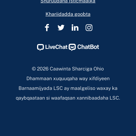
Shuruudaha Isticmaalka
Khariidadda goobta
Caawinta
Caawinta
Caawinta
Caawinta
Sharciga
Sharciga
Sharciga
Sharciga
Ohio
Ohio
Ohio
Ohio
Facebook
Twitter
Linkedin
Instagram
Page
Page
Page
Page
© 2026 Caawinta Sharciga Ohio
Dhammaan xuquuqaha way xifdiyeen
Barnaamijyada LSC ay maalgeliso waxay ka
qaybqaataan si waafaqsan xannibaadaha LSC.