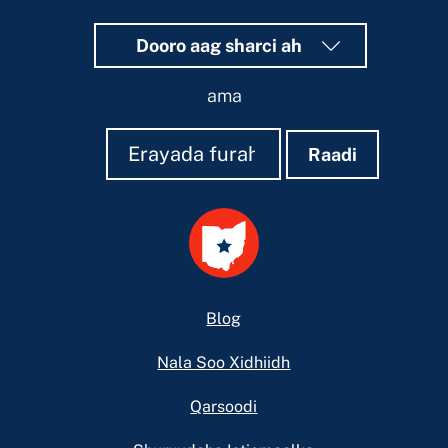
Dooro aag sharci ah
ama
Raadi
Raadi
Raadi
Footer
Blog
Nala Soo Xidhiidh
Qarsoodi