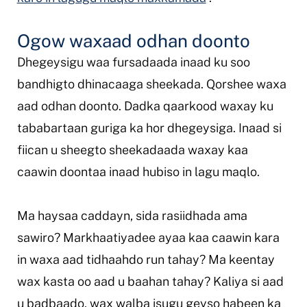
Ogow waxaad odhan doonto
Dhegeysigu waa fursadaada inaad ku soo
bandhigto dhinacaaga sheekada. Qorshee waxa
aad odhan doonto. Dadka qaarkood waxay ku
tababartaan guriga ka hor dhegeysiga. Inaad si
fiican u sheegto sheekadaada waxay kaa
caawin doontaa inaad hubiso in lagu maqlo.
Ma haysaa caddayn, sida rasiidhada ama
sawiro? Markhaatiyadee ayaa kaa caawin kara
in waxa aad tidhaahdo run tahay? Ma keentay
wax kasta oo aad u baahan tahay? Kaliya si aad
u badbaado, wax walba isugu geyso habeen ka