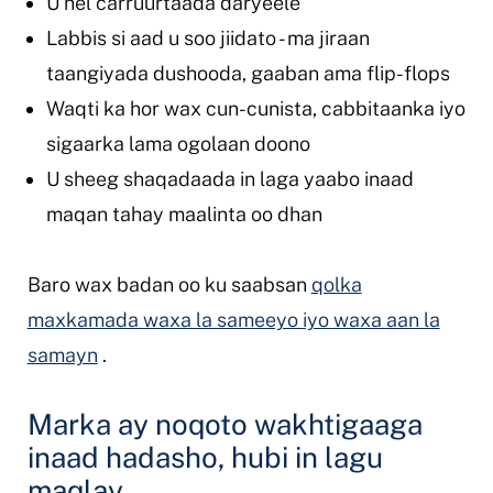
U hel carruurtaada daryeele
Labbis si aad u soo jiidato - ma jiraan
taangiyada dushooda, gaaban ama flip-flops
Waqti ka hor wax cun-cunista, cabbitaanka iyo
sigaarka lama ogolaan doono
U sheeg shaqadaada in laga yaabo inaad
maqan tahay maalinta oo dhan
Baro wax badan oo ku saabsan
qolka
maxkamada waxa la sameeyo iyo waxa aan la
samayn
.
Marka ay noqoto wakhtigaaga
inaad hadasho, hubi in lagu
maqlay