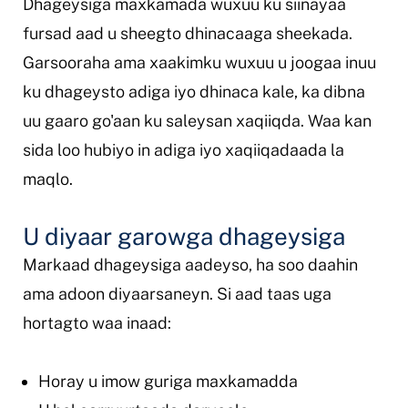
Dhageysiga maxkamada wuxuu ku siinayaa
fursad aad u sheegto dhinacaaga sheekada.
Garsooraha ama xaakimku wuxuu u joogaa inuu
ku dhageysto adiga iyo dhinaca kale, ka dibna
uu gaaro go'aan ku saleysan xaqiiqda. Waa kan
sida loo hubiyo in adiga iyo xaqiiqadaada la
maqlo.
U diyaar garowga dhageysiga
Markaad dhageysiga aadeyso, ha soo daahin
ama adoon diyaarsaneyn. Si aad taas uga
hortagto waa inaad:
Horay u imow guriga maxkamadda