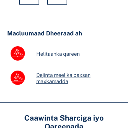
Hidden
Fields
Macluumaad Dheeraad ah
Helitaanka qareen
Dejinta meel ka baxsan
maxkamadda
Caawinta Sharciga iyo
Qareenada