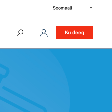
your
language
Ku deeq