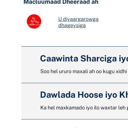
Macluumaad Dheeraad ah
U diyaargarowga
dhageysiga
Caawinta Sharciga i
Soo hel ururo maxali ah oo kugu xidh
Dawlada Hoose iyo K
Ka hel maxkamado iyo ilo waxtar leh