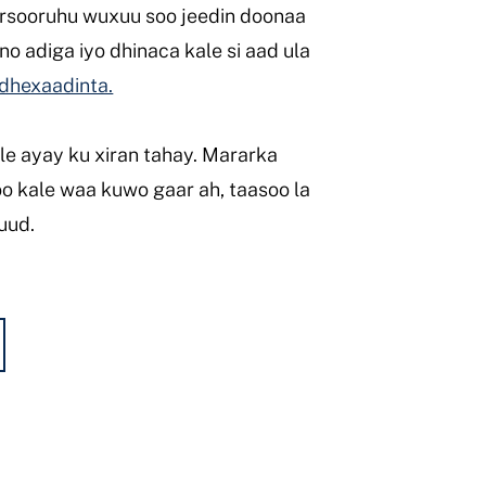
sooruhu wuxuu soo jeedin doonaa
o adiga iyo dhinaca kale si aad ula
dhexaadinta.
ale ayay ku xiran tahay. Mararka
 kale waa kuwo gaar ah, taasoo la
uud.