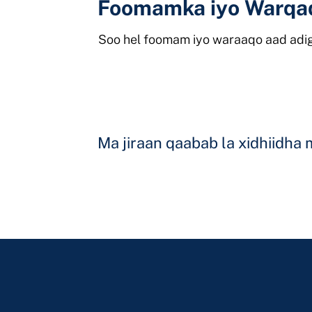
Foomamka iyo Warqa
Soo hel foomam iyo waraaqo aad adig
Ma jiraan qaabab la xidhiidh