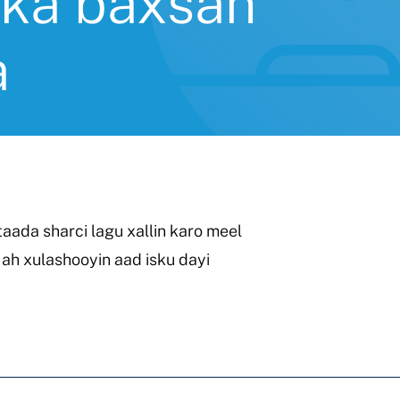
 ka baxsan
a
aada sharci lagu xallin karo meel
h xulashooyin aad isku dayi