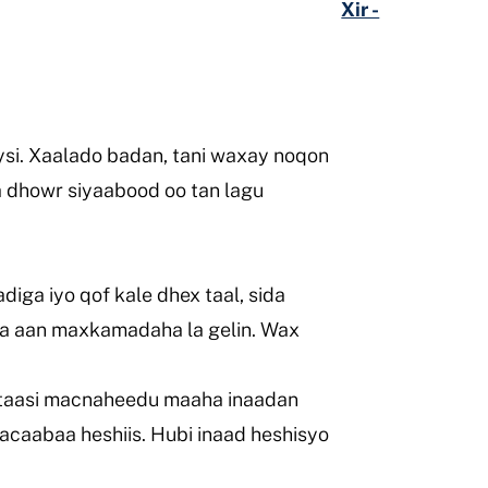
Xir -
ysi. Xaalado badan, tani waxay noqon
a dhowr siyaabood oo tan lagu
diga iyo qof kale dhex taal, sida
inta aan maxkamadaha la gelin. Wax
 taasi macnaheedu maaha inaadan
gacaabaa heshiis. Hubi inaad heshisyo