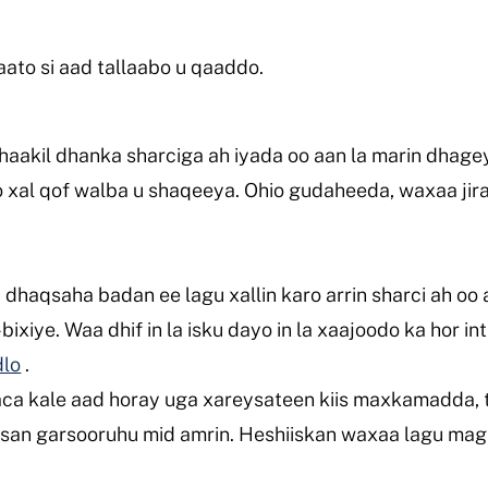
aato si aad tallaabo u qaaddo.
aakil dhanka sharciga ah iyada oo aan la marin dhage
 xal qof walba u shaqeeya. Ohio gudaheeda, waxaa jir
dhaqsaha badan ee lagu xallin karo arrin sharci ah oo a
bixiye. Waa dhif in la isku dayo in la xaajoodo ka hor 
dlo
.
aca kale aad horay uga xareysateen kiis maxkamadda,
 uusan garsooruhu mid amrin. Heshiiskan waxaa lagu ma