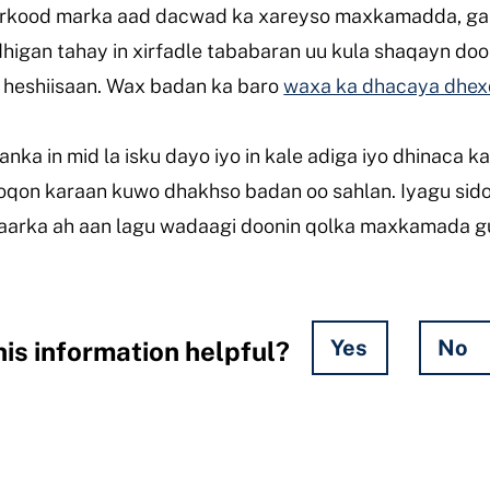
rkood marka aad dacwad ka xareyso maxkamadda, gar
igan tahay in xirfadle tababaran uu kula shaqayn doon
u heshiisaan. Wax badan ka baro
waxa ka dhacaya dhex
anka in mid la isku dayo iyo in kale adiga iyo dhinaca k
qon karaan kuwo dhakhso badan oo sahlan. Iyagu sidoo
gaarka ah aan lagu wadaagi doonin qolka maxkamada g
Yes
No
is information helpful?