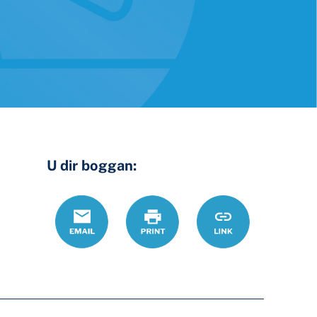
U dir boggan:
Email
Daabac
https://www.ohi
Link