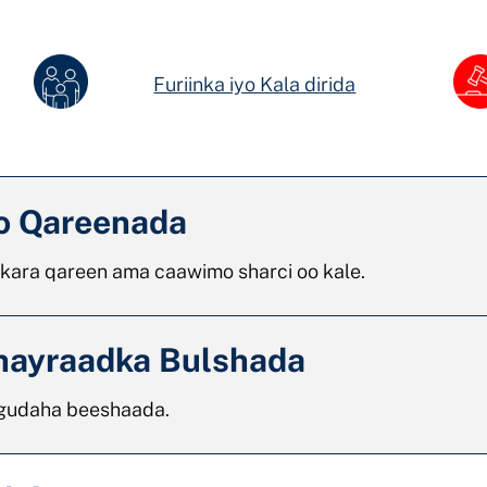
Furiinka iyo Kala dirida
yo Qareenada
i kara qareen ama caawimo sharci oo kale.
hayraadka Bulshada
 gudaha beeshaada.