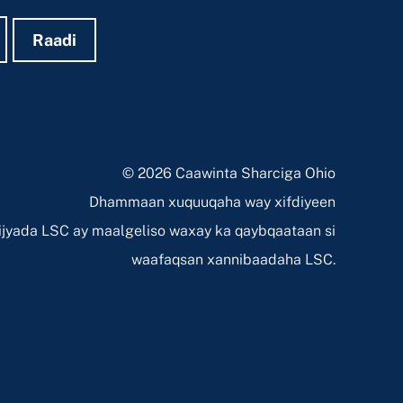
Raadi
© 2026 Caawinta Sharciga Ohio
Dhammaan xuquuqaha way xifdiyeen
jyada LSC ay maalgeliso waxay ka qaybqaataan si
waafaqsan xannibaadaha LSC.