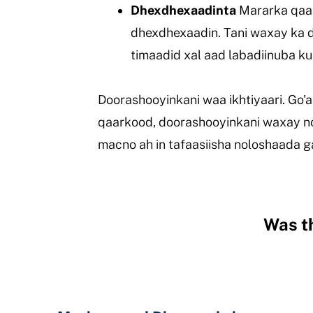
Dhexdhexaadinta
Mararka qaa
dhexdhexaadin. Tani waxay ka dh
timaadid xal aad labadiinuba k
Doorashooyinkani waa ikhtiyaari. Go'a
qaarkood, doorashooyinkani waxay no
macno ah in tafaasiisha noloshaada 
Was th
Hidden
Fields