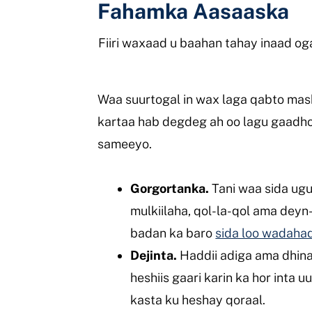
Fahamka Aasaaska
Fiiri waxaad u baahan tahay inaad og
Waa suurtogal in wax laga qabto mash
kartaa hab degdeg ah oo lagu gaadho
sameeyo.
Gorgortanka.
Tani waa sida ugu 
mulkiilaha, qol-la-qol ama deyn-
badan ka baro
sida loo wadaha
Dejinta.
Haddii adiga ama dhin
heshiis gaari karin ka hor inta
kasta ku heshay qoraal.