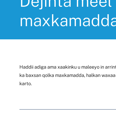
Dejinta meel
maxkamadd
Haddii adiga ama xaakinku u maleeyo in arrint
ka baxsan qolka maxkamadda, halkan waxaa a
karto.