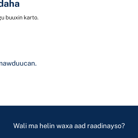
daha
u buuxin karto.
a mawduucan.
Wali ma helin waxa aad raadinayso?