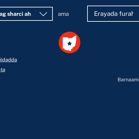
Raadi
Raadi
ag sharci ah
ama
iidadda
ta
Barnaami