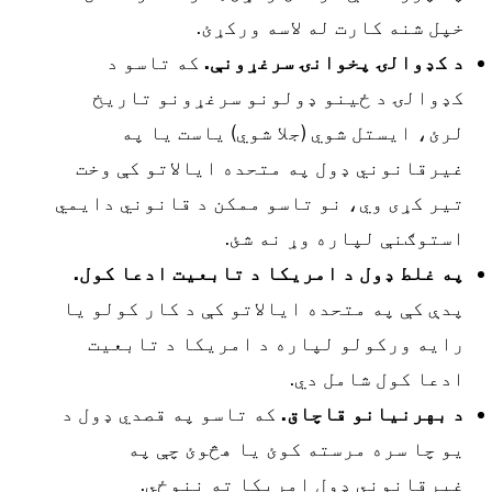
پل شنه کارت له لاسه ورکړئ.
 کډوالۍ پخوانۍ سرغړونې.
که تاسو د
ډوالۍ د ځینو ډولونو سرغړونو تاریخ
رئ، ایستل شوي (جلا شوي) یاست یا په
یرقانوني ډول په متحده ایالاتو کې وخت
یر کړی وي، نو تاسو ممکن د قانوني دایمي
ستوګنې لپاره وړ نه شئ.
ه غلط ډول د امریکا د تابعیت ادعا کول.
دې کې په متحده ایالاتو کې د کار کولو یا
ایه ورکولو لپاره د امریکا د تابعیت
دعا کول شامل دي.
 بهرنیانو قاچاق.
که تاسو په قصدي ډول د
و چا سره مرسته کوئ یا هڅوئ چې په
یرقانوني ډول امریکا ته ننوځي.