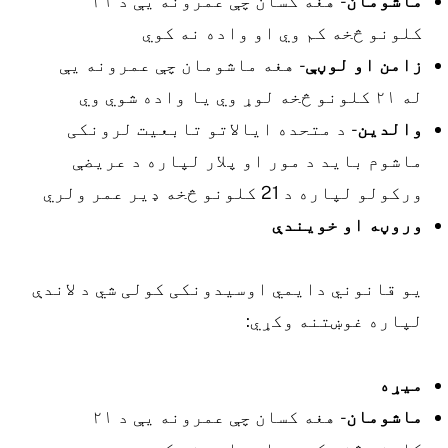
اشومان
- هغه کسان چې عمرونه یې د ۲۱
لونو څخه کم وي او واده نه کوي
امن او لوڼې
- هغه ماشومان چې عمرونه یې
ه ۲۱ کلونو څخه لوړ وي یا واده شوي وي
الدین
- د متحده ایالاتو تابعیت لرونکی
اشوم باید د مور او پلار لپاره د عریضې
رکولو لپاره د 21 کلونو څخه ډیر عمر ولري
روڼه او خویندې
و قانوني دایمي اوسیدونکی کولی شي د لاندې
پاره غوښتنه وکړي:
یړه
اشومان
- هغه کسان چې عمرونه یې د ۲۱