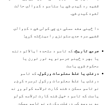
ضیه رد کیدی شي یا ستاسو د کډوالۍ حالت
غوه کیدی شي.
ا ځینې هغه مسلې دي چې کولی شي د کډوالۍ
ضیې سره جدي ستونزې رامینځته کړي:
رمي تاریخ.
که تاسو د متحده ایالاتو دننه
ا بهر د ځینو جرمونو په تور تورن یا
حکوم شوي یاست
رغلۍ یا غلط معلومات ورکول.
که تاسو
رغلۍ یا غلط معلومات ورکول ترسره کړئ،
و تاسو ممکن د شنه کارت ترلاسه کولو وړ نه
است. که تاسو د خپل شنه کارت ترلاسه کولو
ه پروسه کې درغلۍ وکړئ، نو تاسو ممکن