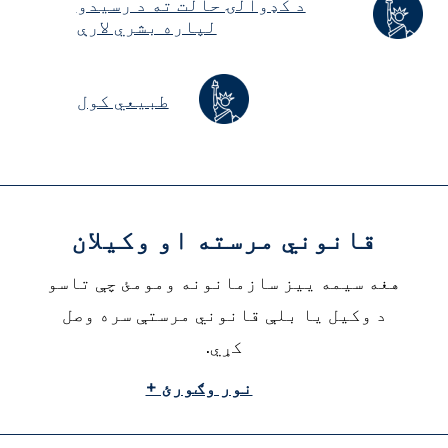
د کډوالۍ حالت ته د رسیدو
لپاره بشري لارې
طبیعي کول
قانوني مرسته او وکیلان
هغه سیمه ییز سازمانونه ومومئ چې تاسو
د وکیل یا بلې قانوني مرستې سره وصل
کړي.
نور وګورئ +