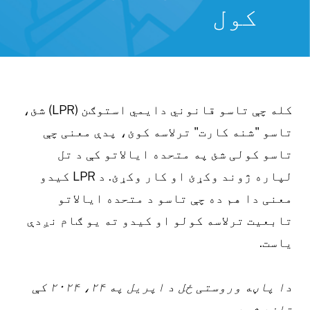
کول
کله چې تاسو قانوني دایمي استوګن (LPR) شئ،
اسو "شنه کارت" ترلاسه کوئ، پدې معنی چې
اسو کولی شئ په متحده ایالاتو کې د تل
لپاره ژوند وکړئ او کار وکړئ. د LPR کیدو
عنی دا هم ده چې تاسو د متحده ایالاتو
ابعیت ترلاسه کولو او کیدو ته یو ګام نږدې
است.
دا پاڼه وروستی ځل د اپریل په ۲۴، ۲۰۲۴ کې
ازه شوه.