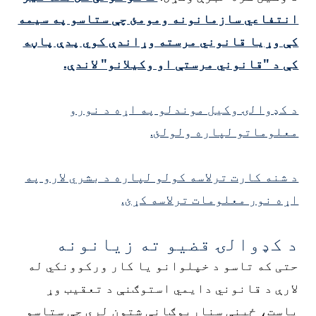
نتفاعي سازمانونه ومومئ چې ستاسو په سیمه
ې وړیا قانوني مرسته وړاندې کوي پدې پاڼه
ې د "قانوني مرستې او وکیلانو" لاندې.
 کډوالۍ وکیل موندلو په اړه د نورو
علوماتو لپاره ولولئ.
 شنه کارت ترلاسه کولو لپاره د بشري لارو په
ړه نور معلومات ترلاسه کړئ.
 کډوالۍ قضیو ته زیانونه
تی که تاسو د خپلوانو یا کار ورکوونکي له
ارې د قانوني دایمي استوګنې د تعقیب وړ
است، ځینې سناریوګانې شتون لري چې ستاسو