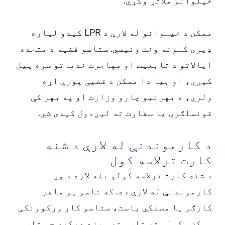
پلوانو ملاتړ وکړي.
ممکن د خپلوانو له لارې د LPR کیدو لپاره
یری کلونه وخت ونیسي. ستاسو قضیه د متحده
یالاتو د تابعیت او مهاجرت خدماتو سره پیل
یږي، او بیا دا ممکن د قضیې پورې اړه
لري، د بهرنیو چارو وزارت او په بهر کې
ونسلګرۍ یا سفارت ته لیږدول کیدی شي.
 کارموندنې له لارې د شنه
ارت ترلاسه کول
 شنه کارت ترلاسه کولو بله لاره د وړ
ارموندنې له لارې ده. که تاسو یو ماهر
ارګر یا مسلکي یاست، ستاسو کار ورکوونکی
مکن وکولی شي تاسو ته ویزه درکړي چې تاسو