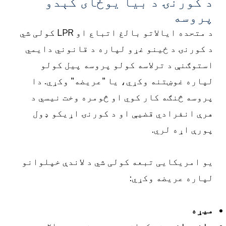
 کورنۍ د بیا یوځای کېدو
روسه
د متحده ایالاتو بالغ اتباع او LPR کولی شي
 کورنۍ د ځینو غړو لپاره د قانوني دایمي
ستوګنې د ترلاسه کولو پروسه پیل کولو
پاره غوښتنه وکړي، یا "عریضه" وکړي. دا
روسه څنګه کار کوي او څومره وخت نیسي د
رې انفرادي قضیې او د کورنۍ اړیکو ډول
ورې اړه لري.
و امریکایی تبعه کولی شي د لاندې خپلوانو
پاره عریضه وکړي:
یړه