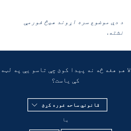
 دې موضوع سره اړوند هیڅ فورمې
شته.
هم هغه څه نه پیدا کوئ چې تاسو یې په لټه
کې یاست؟
قانوني ساحه غوره کړئ
یا