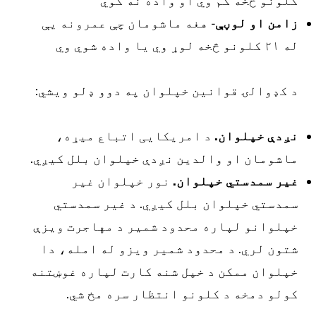
لونو څخه کم وي او واده نه کوي
امن او لوڼې
- هغه ماشومان چې عمرونه یې
ه ۲۱ کلونو څخه لوړ وي یا واده شوي وي
 کډوالۍ قوانین خپلوان په دوو ډلو ویشي:
ږدې خپلوان.
د امریکایی اتباع میړه،
اشومان او والدین نږدې خپلوان بلل کیږي.
یر سمدستي خپلوان.
نور خپلوان غیر
مدستي خپلوان بلل کیږي. د غیر سمدستي
پلوانو لپاره محدود شمیر د مهاجرت ویزې
تون لري. د محدود شمیر ویزو له امله، دا
پلوان ممکن د خپل شنه کارت لپاره غوښتنه
ولو دمخه د کلونو انتظار سره مخ شي.