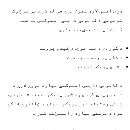
رې اصلي لارې شتون لري چې له لارې یې یو څوک
ولی شي د قانوني دایمي استوګنې یا شنه
ارت لپاره غوښتنه وکړي:
 کورنۍ د بیا یوځای کېدو پروسه
 کار پر بنسټ مهاجرت
شري پروګرامونه
 قانوني دایمي استوګنې لپاره نورې لارې د
نوع ویزې لاټري په څیر پروګرامونه شامل دي.
ینې وختونه نور پروګرامونه د ځانګړو خلکو
ره د مرستې لپاره رامینځته کیږي.