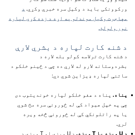
رکوونکی باید د وکیل سره خبرې وکړي.
د
هاجرت وکیل موندلو په اړه د زده کړې لپاره
ور ولولئ.
 شنه کارت لپاره د بشري لارې
 شنه کارت ترلاسه کولو بله لاره د
شردوستانه لارو له لارې ده چې د ځینو خلکو د
اتنې لپاره ډیزاین شوي دي:
ناه.
پناه د هغو خلکو لپاره خوندیتوب دی
ې په خپل هیواد کې له ځورونې سره مخ شوي
ا په راتلونکي کې له ځورونې څخه ویره
ري.
 U ویزه یا T ویزه.
د U ویزې او T ویزې د