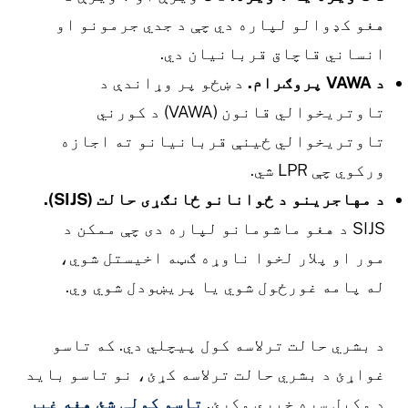
غو کډوالو لپاره دي چې د جدي جرمونو او
نساني قاچاق قربانیان دي.
 VAWA پروګرام.
د ښځو پر وړاندې د
تاوتریخوالي قانون (VAWA) د کورني
اوتریخوالي ځینې قربانیانو ته اجازه
رکوي چې LPR شي.
 مهاجرینو د ځوانانو ځانګړی حالت (SIJS).
SIJS د هغو ماشومانو لپاره دی چې ممکن د
ور او پلار لخوا ناوړه ګټه اخیستل شوي،
ه پامه غورځول شوي یا پریښودل شوي وي.
 بشري حالت ترلاسه کول پیچلي دي. که تاسو
واړئ د بشري حالت ترلاسه کړئ، نو تاسو باید
 وکیل سره خبرې وکړئ.
تاسو کولی شئ هغه غیر