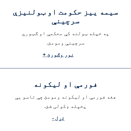
سیمه ییز حکومت او ټولنیزې
سرچینې
په خپله ټولنه کې محکمې او ګټورې
سرچینې ومومئ.
نور وګورئ +
فورمې او لیکونه
هغه فورمې او لیکونه ومومئ چې تاسو یې
پخپله ډکولی شئ.
تړل -