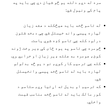
سره له دې، دلته یو څو شیان دي چې باید په
پام کې ونیول شي:
له تاسو څخه باید هیڅکله د هغه زیان
لپاره پیسې وانه خیستل شي چې دمخه شتون
درلود کله چې تاسو کډه شوي یاست.
څومره چې تاسو په یوه ځای کې ډیر وخت ژوند
کوئ، هومره به هلته ډیر زیان او خرابي وي.
کله چې ترمیم کار کوي، نو د یو څه بدلولو
لپاره باید له تاسو څخه پیسې وانخیستل
شي.
که ترمیم او بدیل ته اړتیا وي، ستاسو د
کور مالک باید له تاسو څخه مناسب قیمت
واخلي.