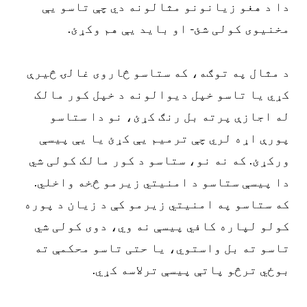
دا د هغو زیانونو مثالونه دي چې تاسو یې
مخنیوی کولی شئ - او باید یې هم وکړئ.
د مثال په توګه، که ستاسو څاروی غالۍ څیرې
کړي یا تاسو خپل دیوالونه د خپل کور مالک
له اجازې پرته بل رنګ کړئ، نو دا ستاسو
پورې اړه لري چې ترمیم یې کړئ یا یې پیسې
ورکړئ. که نه نو، ستاسو د کور مالک کولی شي
دا پیسې ستاسو د امنیتي زیرمو څخه واخلي.
که ستاسو په امنیتي زیرمو کې د زیان د پوره
کولو لپاره کافي پیسې نه وي، دوی کولی شي
تاسو ته بل واستوي، یا حتی تاسو محکمې ته
بوځي ترڅو پاتې پیسې ترلاسه کړي.