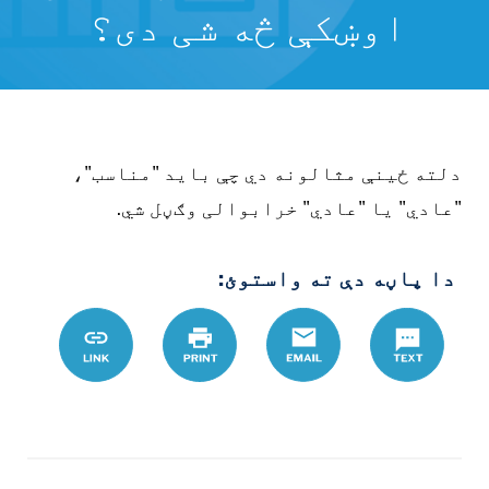
اوښکې څه شی دی؟
دلته ځینې مثالونه دي چې باید "مناسب"،
"عادي" یا "عادي" خرابوالی وګڼل شي.
دا پاڼه دې ته واستوئ:
Text
Email
چاپ
Link
%B3%D8%A8-
9A%D8%AA-
A7%D9%88-
9A%D9%84