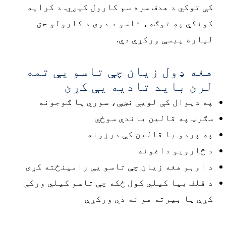
کې توکي د هدف سره سم کارول کیږي. د کرایه
کونکي په توګه، تاسو د دوی د کارولو حق
لپاره پیسې ورکړې دي.
هغه ډول زیان چې تاسو یې تمه
لرئ باید تادیه یې کړئ
په دیوال کې لویې نښې، سوري یا ګوجونه
سګرټ په قالین باندې سوځي
په پردو یا قالین کې درزونه
د څارویو داغونه
د اوبو هغه زیان چې تاسو یې رامینځته کړی
د قلف بیا کیلي کول ځکه چې تاسو کیلي ورکې
کړې یا بیرته مو نه دي ورکړې