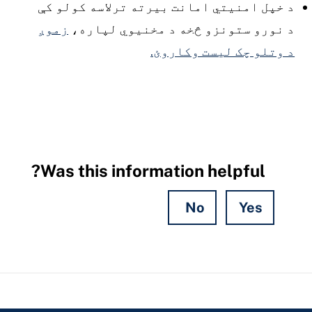
د خپل امنیتي امانت بیرته ترلاسه کولو کې
د نورو ستونزو څخه د مخنیوي لپاره،
زموږ
د وتلو چک لیست وکاروئ.
Was this information helpful?
No
Yes
Hidden
Fields