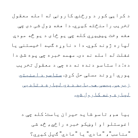
د کرایې کور د ورځني کارونې له امله معقول
تخریب رامنځته کیږي. دا هغه ډول شی دی چې
هغه وخت پیښیږي کله چې یو ځای د یو څه مودې
لپاره ژوند کوي. دا د ناوړه ګټه اخیستنې یا
غفلت له امله نه دی. مهمه خبره چې پوه شئ دا
ده: دا ستاسو دنده نه ده چې د معقول تخریب
پورې اړوند مسلې حل کړئ.
ستاسو د امنیتي
زیرمې پیسې هم باید د دې لپاره د تادیې
لپاره ونه کارول شي.
بیا هم، تاسو شاید حیران یاست: کله چې د
اغوستلو او اوښکو خبره راځي، څه شی
"مناسب"، "عادي" یا "عادي" ګڼل کیږي؟