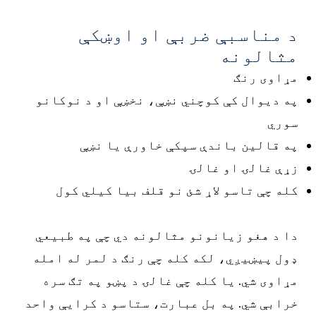
د مناسبې ضربې او اوښکې
مثالونه
مړاوی رنګ
په دیوال کې کوچني نښې، نخښې او د نوکانو
سوري
په قالین باندې سپکې خاورې یا نښې
زړې غالۍ او غالۍ
کله چې تاسو لاړ شئ نو قلف بیا کیلي کول
دا د هغو زیانونو مثالونه دي چې په طبیعي
ډول پیښیږي، لکه کله چې رنګ د لمر له امله
مړاوی شي. یا کله چې غالۍ د پښو په تګ سره
خرابې شي. په بل عبارت، ستاسو د کرایې واحد