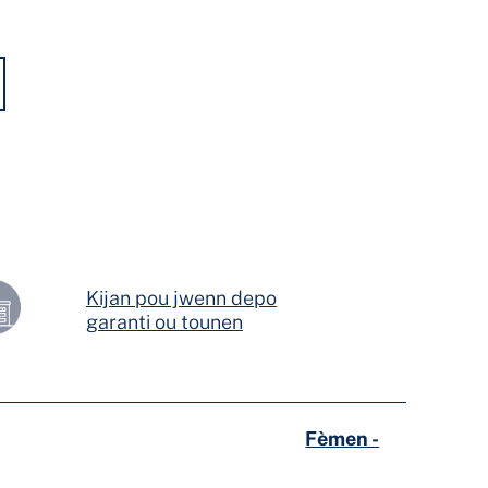
Kijan pou jwenn depo
garanti ou tounen
Fèmen -