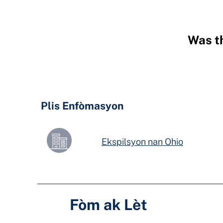
Was th
Hidden
Fields
Plis Enfòmasyon
Ekspilsyon nan Ohio
Fòm ak Lèt