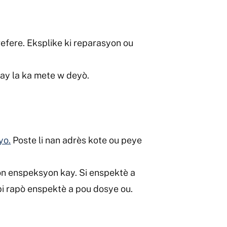
refere. Eksplike ki reparasyon ou
ay la ka mete w deyò.
yo.
Poste li nan adrès kote ou peye
n enspeksyon kay. Si enspektè a
pi rapò enspektè a pou dosye ou.