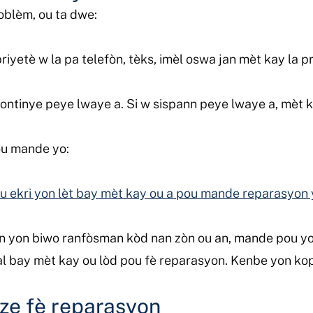
oblèm, ou ta dwe:
yetè w la pa telefòn, tèks, imèl oswa jan mèt kay la p
ntinye peye lwaye a. Si w sispann peye lwaye a, mèt k
ou mande yo:
ou ekri yon lèt bay mèt kay ou a pou mande reparasyon 
n yon biwo ranfòsman kòd nan zòn ou an, mande pou yo
al bay mèt kay ou lòd pou fè reparasyon. Kenbe yon ko
ize fè reparasyon