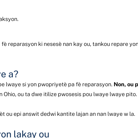
aksyon.
fè reparasyon ki nesesè nan kay ou, tankou repare yon 
ye a?
be lwaye si yon pwopriyetè pa fè reparasyon.
Non, ou 
 Ohio, ou ta dwe itilize pwosesis pou lwaye lwaye pito.
èt ou epi answit dedwi kantite lajan an nan lwaye w la.
on lakay ou