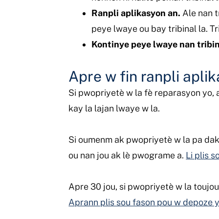
Ranpli aplikasyon an.
Ale nan t
peye lwaye ou bay tribinal la. T
Kontinye peye lwaye nan tribin
Apre w fin ranpli apli
Si pwopriyetè w la fè reparasyon yo, a
kay la lajan lwaye w la.
Si oumenm ak pwopriyetè w la pa dak
ou nan jou ak lè pwograme a.
Li plis 
Apre 30 jou, si pwopriyetè w la toujo
Aprann plis sou fason pou w depoze 