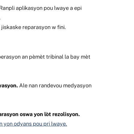
 Ranpli aplikasyon pou lwaye a epi
.
 jiskaske reparasyon w fini.
erasyon an pèmèt tribinal la bay mèt
yasyon.
Ale nan randevou medyasyon
arasyon oswa yon lòt rezolisyon.
 yon odyans pou pri lwaye.