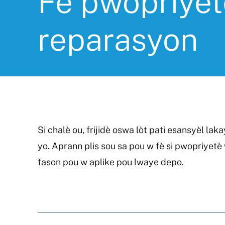
Fè pwopriyet
reparasyon
Si chalè ou, frijidè oswa lòt pati esansyèl la
yo. Aprann plis sou sa pou w fè si pwopriyetè
fason pou w aplike pou lwaye depo.