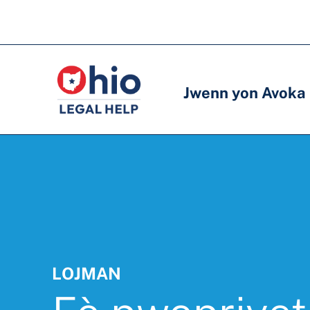
Skip
to
Meni
Meni
main
prensipal
prensipal
content
Jwenn yon Avoka
LOJMAN