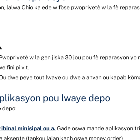
on, lalwa Ohio ka ede w fòse pwopriyetè w la fè repara
a.
Pwopriyetè w la gen jiska 30 jou pou fè reparasyon yo
 fini pi vit.
Ou dwe peye tout lwaye ou dwe a anvan ou kapab kòm
aplikasyon pou lwaye depo
e depo:
ibinal minisipal ou a.
Gade oswa mande aplikasyon trib
 la aksepte (tankou lajan kach oswa money order).