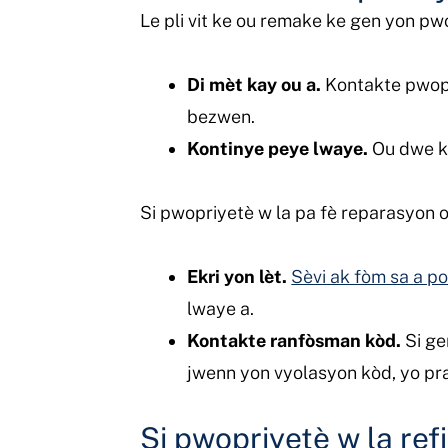
Le pli vit ke ou remake ke gen yon pw
Di mèt kay ou a.
Kontakte pwopri
bezwen.
Kontinye peye lwaye.
Ou dwe ko
Si pwopriyetè w la pa fè reparasyon 
Ekri yon lèt.
Sèvi ak fòm sa a p
lwaye a.
Kontakte ranfòsman kòd.
Si ge
jwenn yon vyolasyon kòd, yo pr
Si pwopriyetè w la ref