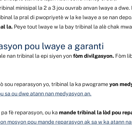
ribinal minisipal la 2 a 3 jou ouvrab anvan lwaye a dwe.
ribinal la pral di pwopriyetè w la ke lwaye a se nan depo
al la.
Peye tout lwaye w la bay tribinal la alè chak mwa
kasyon pou lwaye a garanti
le nan tribinal la epi siyen yon
fòm divilgasyon.
Fòm lib
ò sou reparasyon yo, tribinal la ka pwograme
yon med
sou sa ou dwe atann nan medyasyon an.
u pa fè reparasyon, ou ka
mande tribinal la lòd pou rep
yon mosyon pou mande reparasyon ak sa w ka atann nan