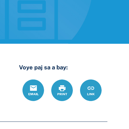
Voye paj sa a bay:
Email
Print
https://www.ohio
Link