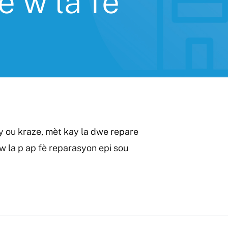
è w la fè
kay ou kraze, mèt kay la dwe repare
 w la p ap fè reparasyon epi sou