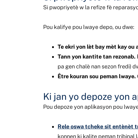
Si pwopriyetè w la refize fè reparasy
Pou kalifye pou lwaye depo, ou dwe:
Te ekri yon lèt bay mèt kay ou 
Tann yon kantite tan rezonab.
pa gen chalè nan sezon fredi) dwe
Être kouran sou peman lwaye.
Ki jan yo depoze yon 
Pou depoze yon aplikasyon pou lway
Rele oswa tcheke sit entènèt tr
konnen ki kalite peman tribinal