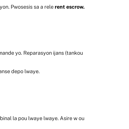
syon. Pwosesis sa a rele
rent escrow.
 mande yo. Reparasyon ijans (tankou
anse depo lwaye.
inal la pou lwaye lwaye. Asire w ou