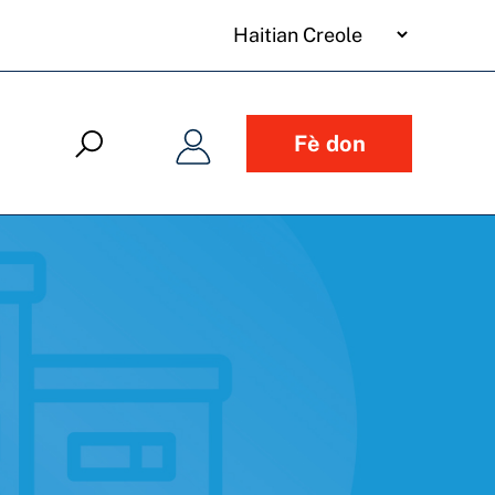
your
language
Fè don