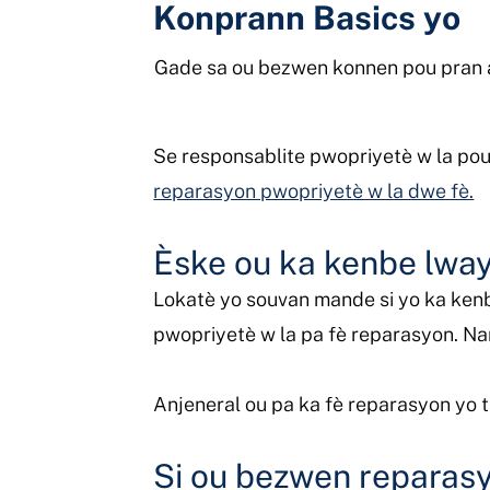
Konprann Basics yo
Gade sa ou bezwen konnen pou pran 
Se responsablite pwopriyetè w la pou 
reparasyon pwopriyetè w la dwe fè.
Èske ou ka kenbe lwa
Lokatè yo souvan mande si yo ka ken
pwopriyetè w la pa fè reparasyon. Nan
Anjeneral ou pa ka fè reparasyon yo t
Si ou bezwen reparasy