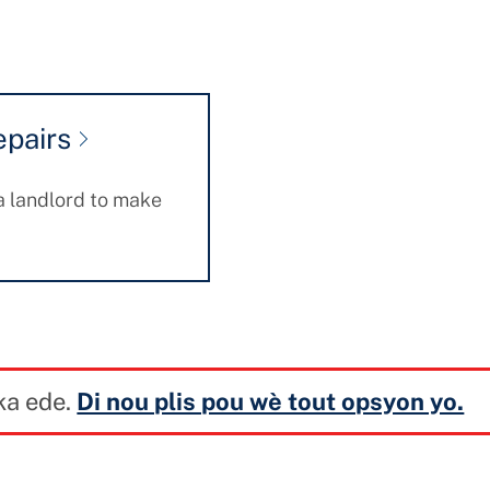
epairs
 a landlord to make
 ka ede.
Di nou plis pou wè tout opsyon yo.