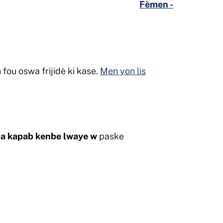
Fèmen -
fou oswa frijidè ki kase.
Men yon lis
pa kapab kenbe lwaye w
paske