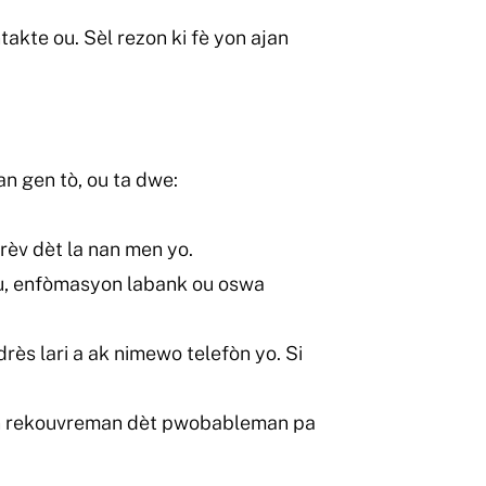
akte ou. Sèl rezon ki fè yon ajan
n gen tò, ou ta dwe:
èv dèt la nan men yo.
u, enfòmasyon labank ou oswa
ès lari a ak nimewo telefòn yo. Si
jan rekouvreman dèt pwobableman pa