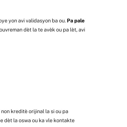
oye yon avi validasyon ba ou.
Pa pale
uvreman dèt la te avèk ou pa lèt, avi
n kreditè orijinal la si ou pa
eye dèt la oswa ou ka vle kontakte