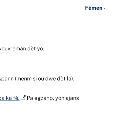
Fèmen -
ekouvreman dèt yo.
spann (menm si ou dwe dèt la).
pa ka fè.
Pa egzanp, yon ajans