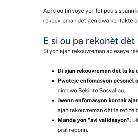
Apre ou fin voye yon lèt pou sispann 
rekouvreman dèt gen dwa kontakte o
E si ou pa rekonèt dèt 
Si yon ajan rekouvreman ap eseye rek
Di ajan rekouvreman dèt la ke o
Pwoteje enfòmasyon pèsonèl os
nimewo Sekirite Sosyal ou.
Jwenn enfòmasyon kontak ajan
ajan rekouvreman dèt la refize
Mande yon "avi validasyon".
Lè
pral reponn.