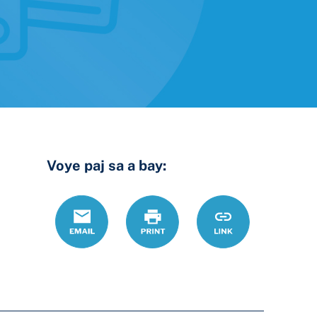
Voye paj sa a bay:
Email
Print
https://www.ohi
Link
d%C3%A8t