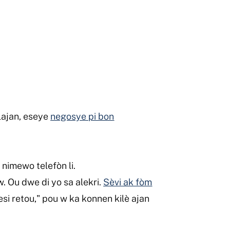
 lajan, eseye
negosye pi bon
k nimewo telefòn li.
. Ou dwe di yo sa alekri.
Sèvi ak fòm
esi retou," pou w ka konnen kilè ajan