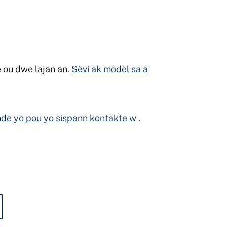
è ou dwe lajan an.
Sèvi ak modèl sa a
nde yo pou yo sispann kontakte w
.