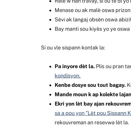
Rele w nan travay, si ou te di y
Menase ou ak malè oswa prizon
Sèvi ak langaj obsèn oswa abizi
Bay manti sou kiyès yo ye oswa
Si ou vle sispann kontak la:
Pa inyore dèt la.
Plis ou pran tan
kondisyon.
Kenbe dosye sou tout bagay.
Ke
Mande moun k ap kolekte lajan
Ekri yon lèt bay ajan rekouvre
sa a pou yon "Lèt pou Sispann 
rekouvreman an resevwa lèt la.