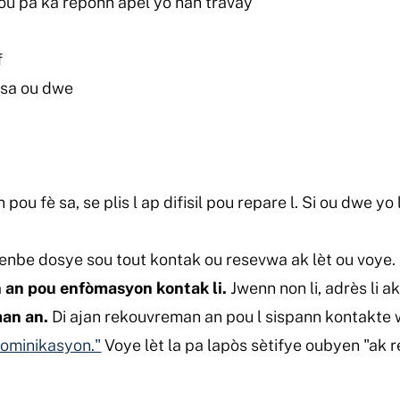
o ou pa ka reponn apèl yo nan travay
f
 sa ou dwe
 pou fè sa, se plis l ap difisil pou repare l. Si ou dwe yo
nbe dosye sou tout kontak ou resevwa ak lèt ou voye.
 an pou enfòmasyon kontak li.
Jwenn non li, adrès li a
man an.
Di ajan rekouvreman an pou l sispann kontakte w
Kominikasyon."
Voye lèt la pa lapòs sètifye oubyen "ak r