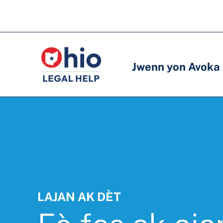
Skip
to
Meni
Meni
main
prensipal
prensipal
content
Jwenn yon Avoka
LAJAN AK DÈT