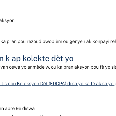
aksyon.
ou ka pran pou rezoud pwoblèm ou genyen ak konpayi r
 k ap kolekte dèt yo
uvan oswa yo anmède w, ou ka pran aksyon pou fè yo si
 Jis pou Koleksyon Dèt (FDCPA) di sa yo ka fè ak sa yo 
en apre 9è diswa