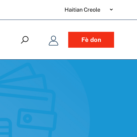
your
language
Fè don