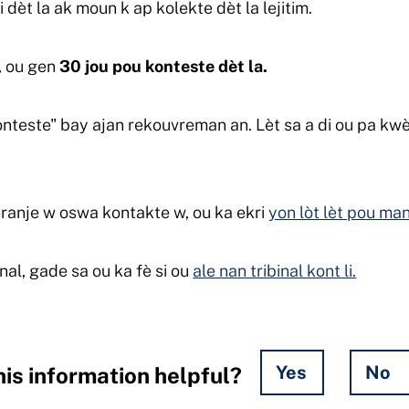
i dèt la ak moun k ap kolekte dèt la lejitim.
, ou gen
30 jou pou konteste dèt la.
onteste" bay ajan rekouvreman an. Lèt sa a di ou pa kw
deranje w oswa kontakte w, ou ka ekri
yon lòt lèt pou ma
inal, gade sa ou ka fè si ou
ale nan tribinal kont li.
Yes
No
is information helpful?