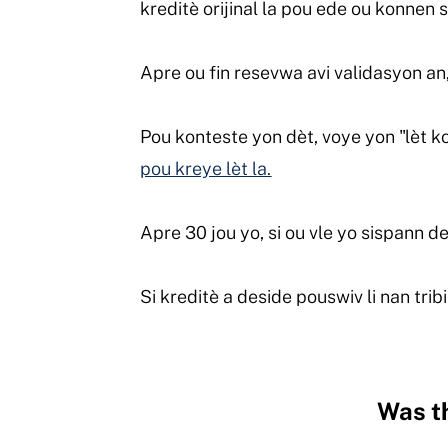
kreditè orijinal la pou ede ou konnen s
Apre ou fin resevwa avi validasyon an
Pou konteste yon dèt, voye yon "lèt k
pou kreye lèt la.
Apre 30 jou yo, si ou vle yo sispann 
Si kreditè a deside pouswiv li nan trib
Was th