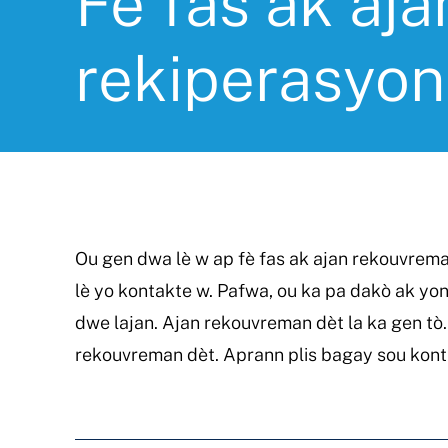
Fè fas ak aja
rekiperasyon
Ou gen dwa lè w ap fè fas ak ajan rekouvrema
lè yo kontakte w. Pafwa, ou ka pa dakò ak yon
dwe lajan. Ajan rekouvreman dèt la ka gen tò.
rekouvreman dèt. Aprann plis bagay sou kont