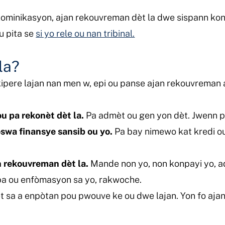
kominikasyon, ajan rekouvreman dèt la dwe sispann kont
u pita se
si yo rele ou nan tribinal.
la?
ipere lajan nan men w, epi ou panse ajan rekouvreman a
u pa rekonèt dèt la.
Pa admèt ou gen yon dèt. Jwenn pr
wa finansye sansib ou yo.
Pa bay nimewo kat kredi o
 rekouvreman dèt la.
Mande non yo, non konpayi yo, adr
 ba ou enfòmasyon sa yo, rakwoche.
t sa a enpòtan pou pwouve ke ou dwe lajan. Yon fo a