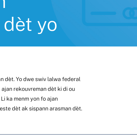
n
 dèt yo
n dèt. Yo dwe swiv lalwa federal
 ajan rekouvreman dèt ki di ou
 Li ka menm yon fo ajan
este dèt ak sispann arasman dèt.