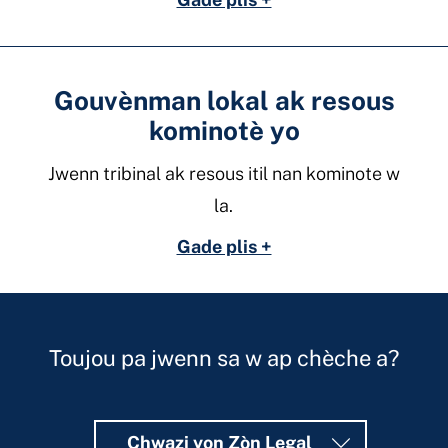
Gouvènman lokal ak resous
kominotè yo
Jwenn tribinal ak resous itil nan kominote w
la.
Gade plis +
Toujou pa jwenn sa w ap chèche a?
Chwazi yon Zòn Legal