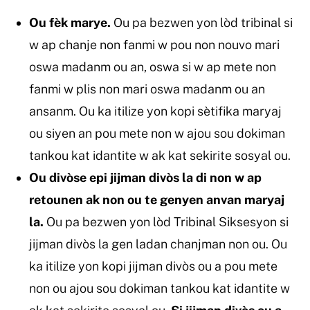
Ou fèk marye.
Ou pa bezwen yon lòd tribinal si
w ap chanje non fanmi w pou non nouvo mari
oswa madanm ou an, oswa si w ap mete non
fanmi w plis non mari oswa madanm ou an
ansanm. Ou ka itilize yon kopi sètifika maryaj
ou siyen an pou mete non w ajou sou dokiman
tankou kat idantite w ak kat sekirite sosyal ou.
Ou divòse epi jijman divòs la di non w ap
retounen ak non ou te genyen anvan maryaj
la.
Ou pa bezwen yon lòd Tribinal Siksesyon si
jijman divòs la gen ladan chanjman non ou. Ou
ka itilize yon kopi jijman divòs ou a pou mete
non ou ajou sou dokiman tankou kat idantite w