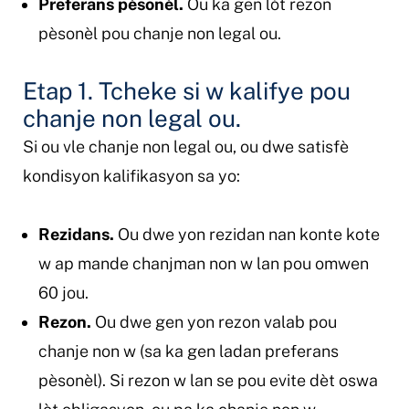
Preferans pèsonèl.
Ou ka gen lòt rezon
pèsonèl pou chanje non legal ou.
Etap 1. Tcheke si w kalifye pou
chanje non legal ou.
Si ou vle chanje non legal ou, ou dwe satisfè
kondisyon kalifikasyon sa yo:
Rezidans.
Ou dwe yon rezidan nan konte kote
w ap mande chanjman non w lan pou omwen
60 jou.
Rezon.
Ou dwe gen yon rezon valab pou
chanje non w (sa ka gen ladan preferans
pèsonèl). Si rezon w lan se pou evite dèt oswa