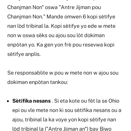
Chanjman Non" oswa "Antre Jijman pou
Chanjman Non." Mande omwen 6 kopi sètifye
nan lòd tribinal la. Kopi sètifye yo ede w mete
non w oswa sèks ou ajou sou lòt dokiman
enpòtan yo. Ka gen yon frè pou resevwa kopi
sètifye anplis.
Se responsablite w pou w mete non w ajou sou
dokiman enpòtan tankou:
Sètifika nesans
. Si eta kote ou fèt la se Ohio
epi ou vle mete non ki sou sètifika nesans ou a
ajou, tribinal la ka voye yon kopi sètifye nan
lòd tribinal la ("Antre Jijman an") bay Biwo