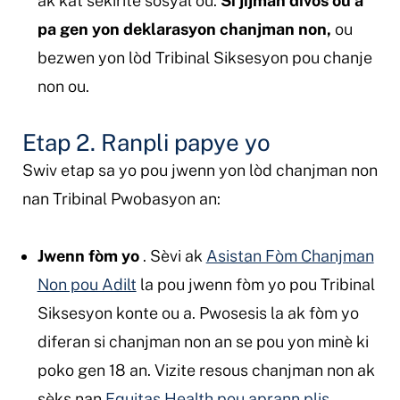
ak kat sekirite sosyal ou.
Si jijman divòs ou a
pa gen yon deklarasyon chanjman non,
ou
bezwen yon lòd Tribinal Siksesyon pou chanje
non ou.
Etap 2. Ranpli papye yo
Swiv etap sa yo pou jwenn yon lòd chanjman non
nan Tribinal Pwobasyon an:
Jwenn fòm yo
. Sèvi ak
Asistan Fòm Chanjman
Non pou Adilt
la pou jwenn fòm yo pou Tribinal
Siksesyon konte ou a. Pwosesis la ak fòm yo
diferan si chanjman non an se pou yon minè ki
poko gen 18 an. Vizite resous chanjman non ak
sèks nan
Equitas Health pou aprann plis