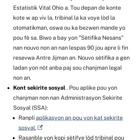
Estatistik Vital Ohio a. Tou depan de konte
kote w ap viv la, tribinal la ka voye lòd la
otomatikman, oswa ou ka bezwen mande yo
pou fè sa. Biwo a bay yon "Sètifika Nesans"
nan nouvo non an nan lespas 90 jou apre li fin
resevwa Antre Jijman an. Nouvo sètifika a gen
ladan yon nòt anba paj sou chanjman legal
non an.
Kont sekirite sosyal
. Pou aplike pou yon
chanjman non nan Administrasyon Sekirite
Sosyal (SSA):
Ranpli
aplikasyon an pou yon kat sekirite
sosyal.
Rasanble yon kopi sètifye lòd tribinal pou