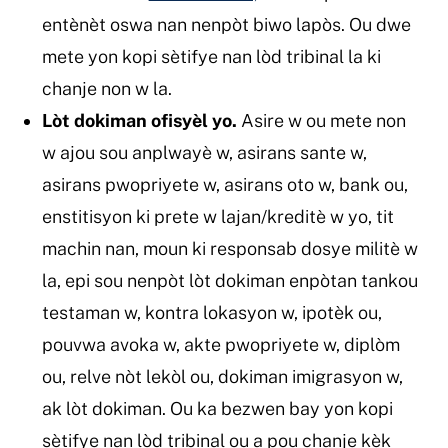
entènèt oswa nan nenpòt biwo lapòs. Ou dwe
mete yon kopi sètifye nan lòd tribinal la ki
chanje non w la.
Lòt dokiman ofisyèl yo.
Asire w ou mete non
w ajou sou anplwayè w, asirans sante w,
asirans pwopriyete w, asirans oto w, bank ou,
enstitisyon ki prete w lajan/kreditè w yo, tit
machin nan, moun ki responsab dosye militè w
la, epi sou nenpòt lòt dokiman enpòtan tankou
testaman w, kontra lokasyon w, ipotèk ou,
pouvwa avoka w, akte pwopriyete w, diplòm
ou, relve nòt lekòl ou, dokiman imigrasyon w,
ak lòt dokiman. Ou ka bezwen bay yon kopi
sètifye nan lòd tribinal ou a pou chanje kèk