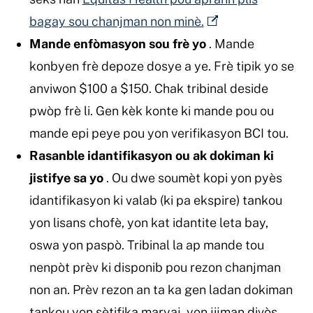
bagay sou chanjman non minè.
Mande enfòmasyon sou frè yo
. Mande
konbyen frè depoze dosye a ye. Frè tipik yo se
anviwon $100 a $150. Chak tribinal deside
pwòp frè li. Gen kèk konte ki mande pou ou
mande epi peye pou yon verifikasyon BCI tou.
Rasanble idantifikasyon ou ak dokiman ki
jistifye sa yo
. Ou dwe soumèt kopi yon pyès
idantifikasyon ki valab (ki pa ekspire) tankou
yon lisans chofè, yon kat idantite leta bay,
oswa yon paspò. Tribinal la ap mande tou
nenpòt prèv ki disponib pou rezon chanjman
non an. Prèv rezon an ta ka gen ladan dokiman
tankou yon sètifika maryaj, yon jijman divòs