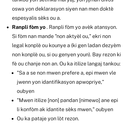
oswa yon deklarasyon siyen nan men doktè
espesyalis sèks ou a.
Ranpli fòm yo
. Ranpli fòm yo avèk atansyon.
Si fòm nan mande "non aktyèl ou," ekri non
legal konplè ou kounye a (ki gen ladan dezyèm
non konplè ou, si ou genyen youn). Bay rezon ki
fè ou chanje non an. Ou ka itilize langaj tankou:
"Sa a se non mwen prefere a, epi mwen vle
jwenn yon idantifikasyon apwopriye,"
oubyen
"Mwen itilize [non] pandan [nimewo] ane epi
li konfòm ak idantite sèks mwen," oubyen
Ou ka pataje yon lòt rezon.