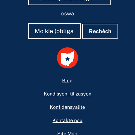
oswa
Rechèch
Rechèch
Rechèch
Footer
Blog
Kondisyon Itilizasyon
Konfidansyalite
Kontakte nou
Site Map