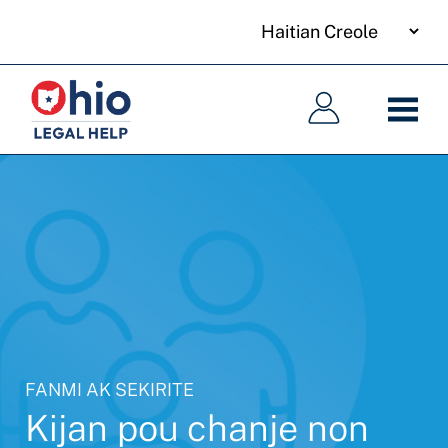
your
Skip
language
to
Meni
Meni
main
prensipal
prensipal
content
FANMI AK SEKIRITE
Kijan pou chanje non