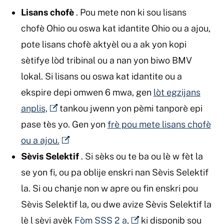
Lisans chofè
. Pou mete non ki sou lisans
chofè Ohio ou oswa kat idantite Ohio ou a ajou,
pote lisans chofè aktyèl ou a ak yon kopi
sètifye lòd tribinal ou a nan yon biwo BMV
lokal. Si lisans ou oswa kat idantite ou a
ekspire depi omwen 6 mwa, gen
lòt egzijans
anplis,
tankou jwenn yon pèmi tanporè epi
pase tès yo. Gen yon
frè pou mete lisans chofè
ou a ajou.
Sèvis Selektif
. Si sèks ou te ba ou lè w fèt la
se yon fi, ou pa oblije enskri nan Sèvis Selektif
la. Si ou chanje non w apre ou fin enskri pou
Sèvis Selektif la, ou dwe avize Sèvis Selektif la
lè l sèvi avèk
Fòm SSS 2 a,
ki disponib sou