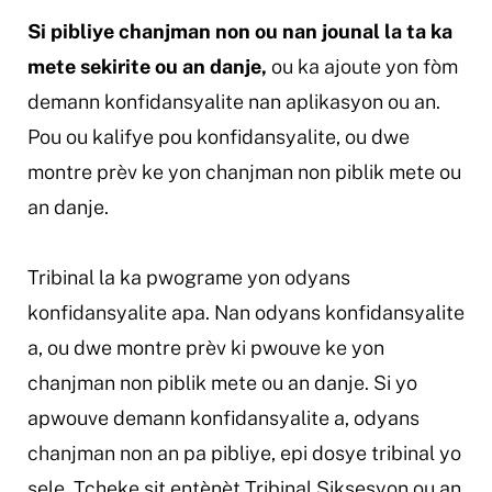
Si pibliye chanjman non ou nan jounal la ta ka
mete sekirite ou an danje,
ou ka ajoute yon fòm
demann konfidansyalite nan aplikasyon ou an.
Pou ou kalifye pou konfidansyalite, ou dwe
montre prèv ke yon chanjman non piblik mete ou
an danje.
Tribinal la ka pwograme yon odyans
konfidansyalite apa. Nan odyans konfidansyalite
a, ou dwe montre prèv ki pwouve ke yon
chanjman non piblik mete ou an danje. Si yo
apwouve demann konfidansyalite a, odyans
chanjman non an pa pibliye, epi dosye tribinal yo
sele. Tcheke sit entènèt Tribinal Siksesyon ou an