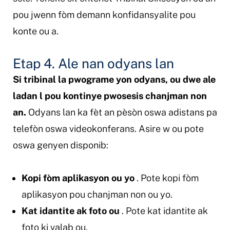
pou jwenn fòm demann konfidansyalite pou
konte ou a.
Etap 4. Ale nan odyans lan
Si tribinal la pwograme yon odyans, ou dwe ale
ladan l pou kontinye pwosesis chanjman non
an.
Odyans lan ka fèt an pèsòn oswa adistans pa
telefòn oswa videokonferans. Asire w ou pote
oswa genyen disponib:
Kopi fòm aplikasyon ou yo
. Pote kopi fòm
aplikasyon pou chanjman non ou yo.
Kat idantite ak foto ou
. Pote kat idantite ak
foto ki valab ou.