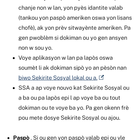
chanje non w lan, yon pyès idantite valab
(tankou yon paspò ameriken oswa yon lisans
chofè), ak yon prèv sitwayènte ameriken. Pa
gen pwoblèm si dokiman ou yo gen ansyen
non w sou yo.
Voye aplikasyon w lan pa lapòs oswa
soumèt li ak dokiman sipò yo an pèsòn nan
biwo Sekirite Sosyal lokal ou a.
SSA a ap voye nouvo kat Sekirite Sosyal ou
a ba ou pa lapòs epi l ap voye ba ou tout
dokiman ou te voye ba yo. Pa gen okenn frè
pou mete dosye Sekirite Sosyal ou ajou.
Paspò
. Si ou gen yon paspò valab epi ou vle