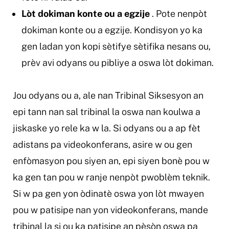
Lòt dokiman konte ou a egzije
. Pote nenpòt
dokiman konte ou a egzije. Kondisyon yo ka
gen ladan yon kopi sètifye sètifika nesans ou,
prèv avi odyans ou pibliye a oswa lòt dokiman.
Jou odyans ou a, ale nan Tribinal Siksesyon an
epi tann nan sal tribinal la oswa nan koulwa a
jiskaske yo rele ka w la. Si odyans ou a ap fèt
adistans pa videokonferans, asire w ou gen
enfòmasyon pou siyen an, epi siyen bonè pou w
ka gen tan pou w ranje nenpòt pwoblèm teknik.
Si w pa gen yon òdinatè oswa yon lòt mwayen
pou w patisipe nan yon videokonferans, mande
tribinal la si ou ka patisipe an pèsòn oswa pa