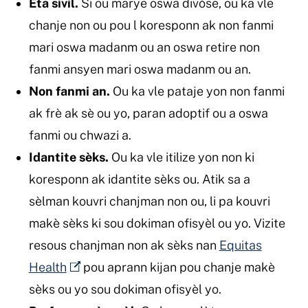
Eta sivil.
Si ou marye oswa divòse, ou ka vle
chanje non ou pou l koresponn ak non fanmi
mari oswa madanm ou an oswa retire non
fanmi ansyen mari oswa madanm ou an.
Non fanmi an.
Ou ka vle pataje yon non fanmi
ak frè ak sè ou yo, paran adoptif ou a oswa
fanmi ou chwazi a.
Idantite sèks.
Ou ka vle itilize yon non ki
koresponn ak idantite sèks ou. Atik sa a
sèlman kouvri chanjman non ou, li pa kouvri
makè sèks ki sou dokiman ofisyèl ou yo. Vizite
resous chanjman non ak sèks nan
Equitas
Health
pou aprann kijan pou chanje makè
sèks ou yo sou dokiman ofisyèl yo.