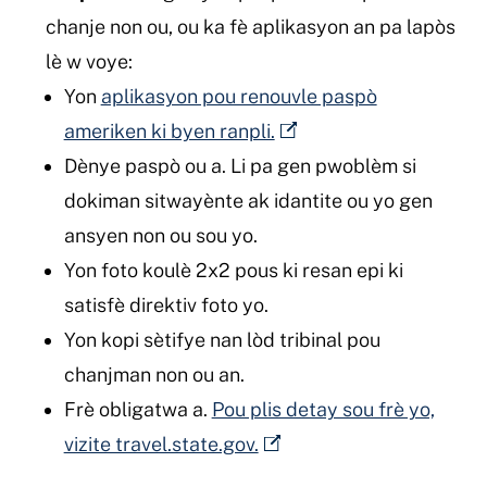
chanje non ou, ou ka fè aplikasyon an pa lapòs
lè w voye:
Yon
aplikasyon pou renouvle paspò
ameriken ki byen ranpli.
Dènye paspò ou a. Li pa gen pwoblèm si
dokiman sitwayènte ak idantite ou yo gen
ansyen non ou sou yo.
Yon foto koulè 2x2 pous ki resan epi ki
satisfè direktiv foto yo.
Yon kopi sètifye nan lòd tribinal pou
chanjman non ou an.
Frè obligatwa a.
Pou plis detay sou frè yo,
vizite travel.state.gov.