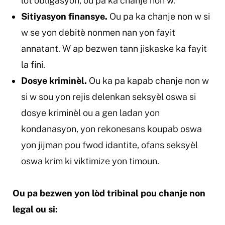
lòt obligasyon, ou pa ka chanje non w.
Sitiyasyon finansye.
Ou pa ka chanje non w si
w se yon debitè nonmen nan yon fayit
annatant. W ap bezwen tann jiskaske ka fayit
la fini.
Dosye kriminèl.
Ou ka pa kapab chanje non w
si w sou yon rejis delenkan seksyèl oswa si
dosye kriminèl ou a gen ladan yon
kondanasyon, yon rekonesans koupab oswa
yon jijman pou fwod idantite, ofans seksyèl
oswa krim ki viktimize yon timoun.
Ou pa bezwen yon lòd tribinal pou chanje non
legal ou si: