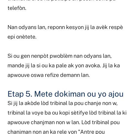
telefòn.
Nan odyans lan, reponn kesyon jij la avèk respè
epi onètete.
Si ou gen nenpòt pwoblèm nan odyans lan,
mande jij la si ou ka pale ak yon avoka. Jij la ka
apwouve oswa refize demann lan.
Etap 5. Mete dokiman ou yo ajou
Si jij la akòde lòd tribinal la pou chanje non w,
tribinal la voye ba ou kopi sètifye lòd tribinal la ki
apwouve chanjman non w lan. Lòd tribinal pou
chanjman non an ka rele yon "Antre pou