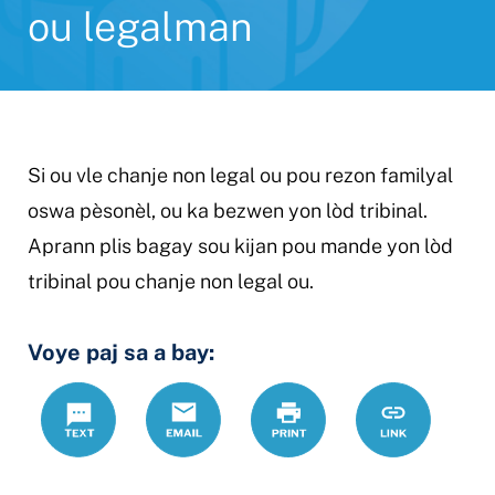
ou legalman
Si ou vle chanje non legal ou pou rezon familyal
oswa pèsonèl, ou ka bezwen yon lòd tribinal.
Aprann plis bagay sou kijan pou mande yon lòd
tribinal pou chanje non legal ou.
Voye paj sa a bay:
Text
Email
Print
https://www
Link
non