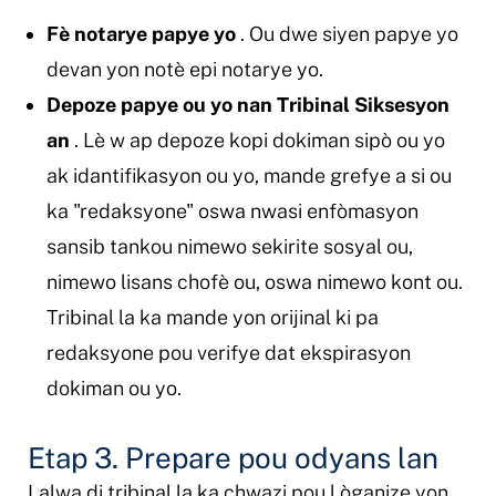
Fè notarye papye yo
. Ou dwe siyen papye yo
devan yon notè epi notarye yo.
Depoze papye ou yo nan Tribinal Siksesyon
an
. Lè w ap depoze kopi dokiman sipò ou yo
ak idantifikasyon ou yo, mande grefye a si ou
ka "redaksyone" oswa nwasi enfòmasyon
sansib tankou nimewo sekirite sosyal ou,
nimewo lisans chofè ou, oswa nimewo kont ou.
Tribinal la ka mande yon orijinal ki pa
redaksyone pou verifye dat ekspirasyon
dokiman ou yo.
Etap 3. Prepare pou odyans lan
Lalwa di tribinal la ka chwazi pou l òganize yon