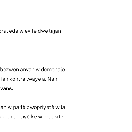
pral ede w evite dwe lajan
a bezwen anvan w demenaje.
n fen kontra lwaye a. Nan
avans.
san w pa fè pwopriyetè w la
nnen an Jiyè ke w pral kite