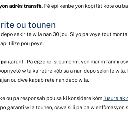
yon adrès transfè.
Fè epi kenbe yon kopi lèt kote ou ba
rite ou tounen
 depo sekirite w la nan 30 jou. Si yo pa voye tout mont
ap itilize pou peye.
a
pa
garanti. Pa egzanp, si oumenm, yon manm fanmi osw
wopriyetè w la ka retire kòb sa a nan depo sekirite w la
ajan ou dwe kapab rete nan depo w la.
 ke ou pa responsab pou sa ki konsidere kòm
"usure ak 
o garanti w la tounen, oswa si li pa ba w enfòmasyon sou