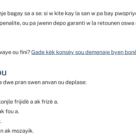
e bagay sa a se: si w kite kay la san w pa bay pwopriye
 penalite, ou pa jwenn depo garanti w la retounen osw
waye ou fini?
Gade kèk konsèy sou demenaje byen bonè
ou
 dwe pran swen anvan ou deplase:
jle frijidè a ak frizè a.
k fou a.
.
n ak mozayik.