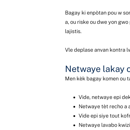
Bagay ki enpòtan pou w sonj
a, ou riske ou dwe yon gwo
lajistis.
Vle deplase anvan kontra l
Netwaye lakay 
Men kèk bagay komen ou ta
Vide, netwaye epi dekon
Netwaye tèt recho a a
Vide epi siye tout kofr
Netwaye lavabo kwizi