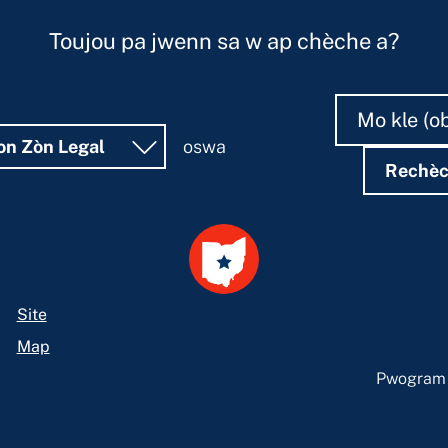
Toujou pa jwenn sa w ap chèche a?
Rechèch
Rechèch
on Zòn Legal
oswa
Rechè
Site
Map
Pwogram L