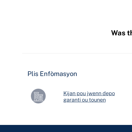
Was th
Hidden
Fields
Plis Enfòmasyon
Kijan pou jwenn depo
garanti ou tounen