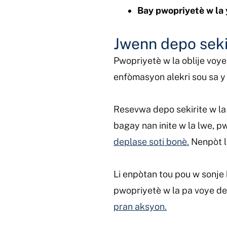
Bay pwopriyetè w la 
Jwenn depo seki
Pwopriyetè w la oblije voye
enfòmasyon alekri sou sa y 
Resevwa depo sekirite w l
bagay nan inite w la lwe, p
deplase soti bonè.
Nenpòt l
Li enpòtan tou pou w sonje
pwopriyetè w la pa voye dep
pran aksyon.