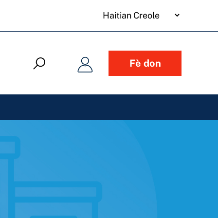
your
language
Fè don