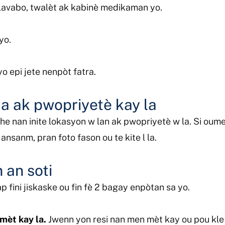
lavabo, twalèt ak kabinè medikaman yo.
yo.
o epi jete nenpòt fatra.
 a ak pwopriyetè kay la
he nan inite lokasyon w lan ak pwopriyetè w la. Si ou
ansanm, pran foto fason ou te kite l la.
an soti
 fini jiskaske ou fin fè 2 bagay enpòtan sa yo.
mèt kay la.
Jwenn yon resi nan men mèt kay ou pou kle