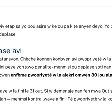
v etap sa yo pou asire w ke ou pa kite anyen deyò. Yo 
deplase.
ase avi
l atansyon. Chèche konnen konbyen avi pwopriyetè w l
 fini peye yon gwo penalite - menm si ou deplase soti na
ezwen
enfòme pwopriyetè w la alekri omwen 30 jou al
aye w la fini le 31 out. Si w demenaje nan fen mwa Out 
ajan — menmsi kontra lwaye a fini. Fè pwopriyetè w la ko