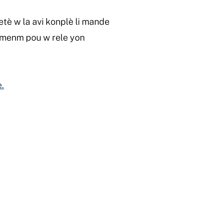
tè w la avi konplè li mande
a menm pou w rele yon
.