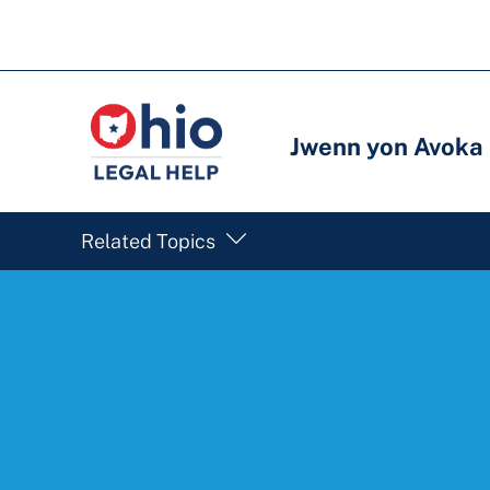
Skip
to
Meni
Meni
main
prensipal
prensipal
content
Jwenn yon Avoka
Related Topics