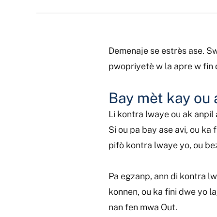
Demenaje se estrès ase. Swi
pwopriyetè w la apre w fin 
Bay mèt kay ou 
Li kontra lwaye ou ak anpi
Si ou pa bay ase avi, ou ka
pifò kontra lwaye yo, ou b
Pa egzanp, ann di kontra lw
konnen, ou ka fini dwe yo l
nan fen mwa Out.