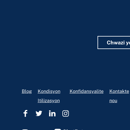
Chwazi y
Footer
Blog
Kondisyon
Konfidansyalite
Kontakte
Itilizasyon
nou
Èd
Èd
Èd
Èd
Legal
Legal
Legal
Legal