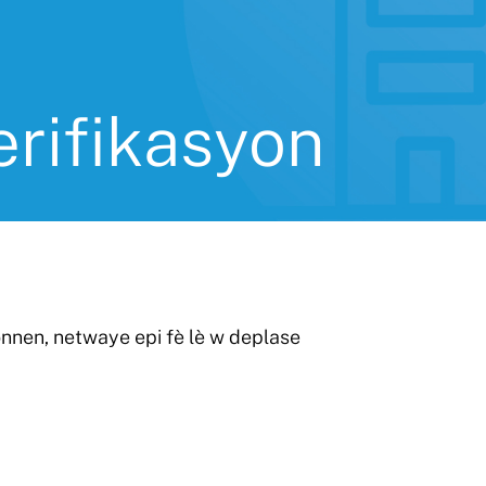
erifikasyon
nnen, netwaye epi fè lè w deplase