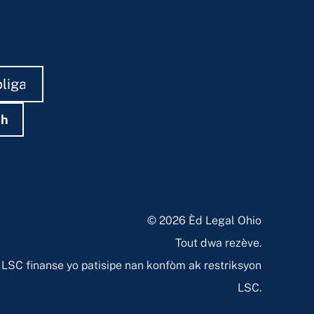
ch
© 2026 Èd Legal Ohio
Tout dwa rezève.
SC finanse yo patisipe nan konfòm ak restriksyon
LSC.