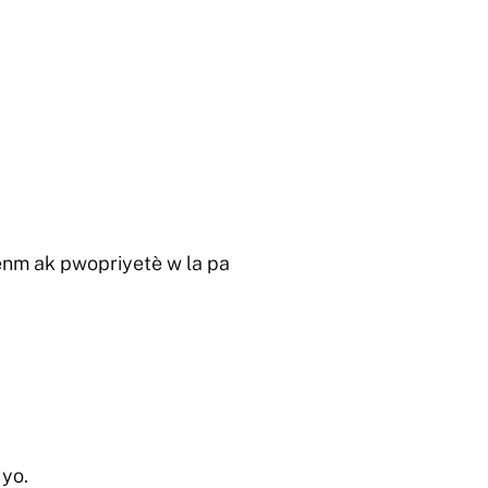
menm ak pwopriyetè w la pa
 yo.