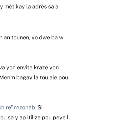
y mèt kay la adrès sa a.
an an tounen, yo dwe ba w
a yon envite kraze yon
. Menm bagay la tou ale pou
chire" rezonab.
Si
 sa y ap itilize pou peye l,