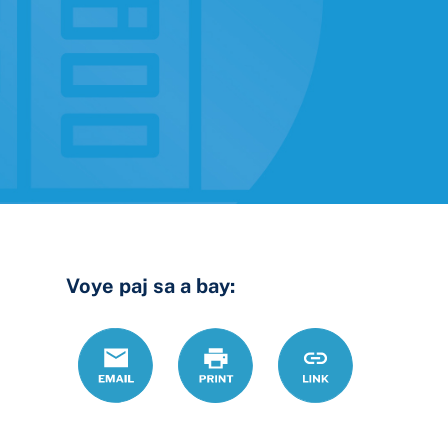
Voye paj sa a bay:
Email
Print
https://www.ohiol
Link
lis-
verifikasyon