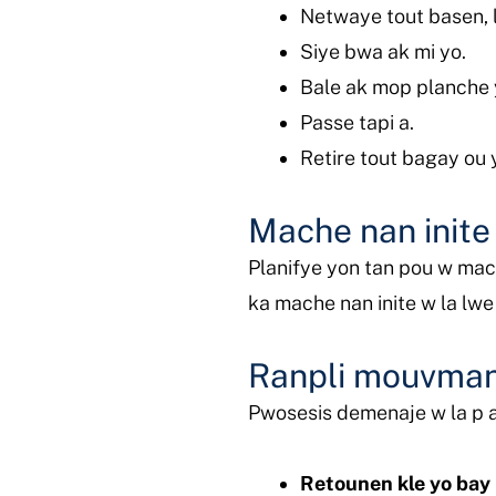
Netwaye tout basen, 
Siye bwa ak mi yo.
Bale ak mop planche 
Passe tapi a.
Retire tout bagay ou y
Mache nan inite
Planifye yon tan pou w mac
ka mache nan inite w la lwe 
Ranpli mouvman 
Pwosesis demenaje w la p ap
Retounen kle yo bay 