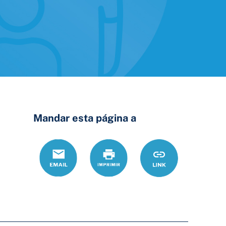
Mandar esta página a
Correo
Print
https://www.ohio
Link
electrónico
dis-
cpo