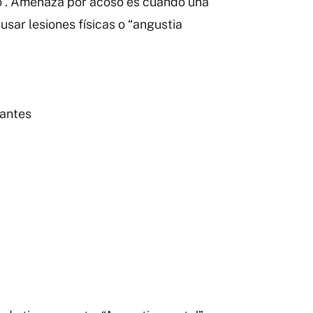
so”. Amenaza por acoso es cuando una
sar lesiones físicas o “angustia
zantes