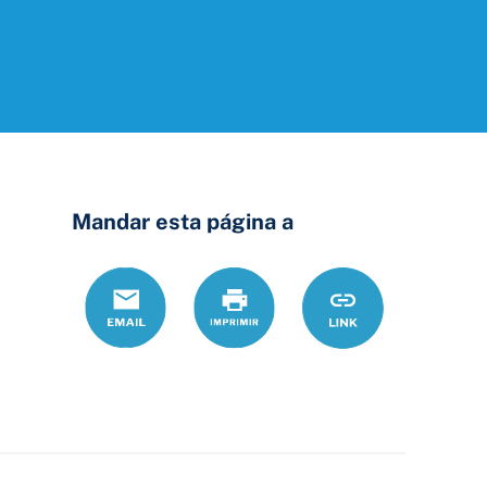
Mandar esta página a
Correo
Print
https://www.ohio
Link
electrónico
lgbtqi