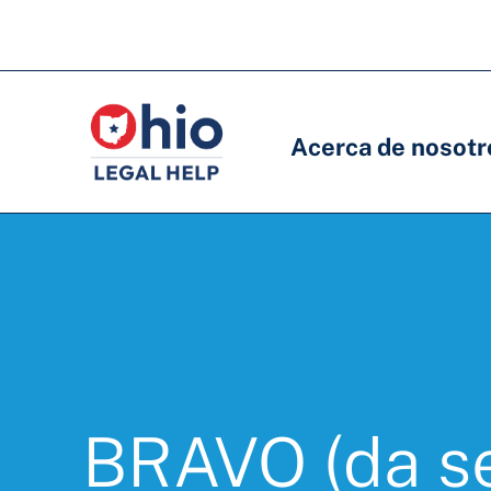
Skip
to
Navegación
Navegación
main
principal
principal
content
Acerca de nosotr
BRAVO (da se