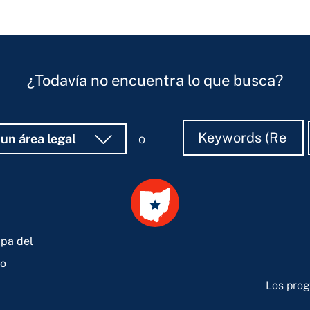
¿Todavía no encuentra lo que busca?
Buscar
Buscar
 un área legal
o
pa del
io
Los prog