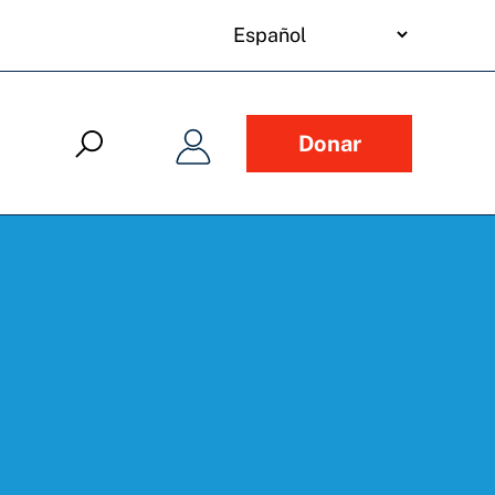
your
language
Donar