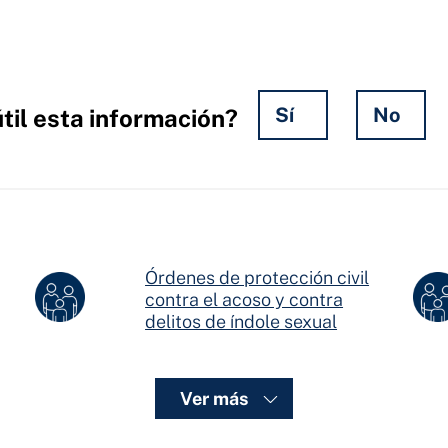
Sí
No
til esta información?
a la
Órdenes de protección civil
 la
hio
contra el acoso y contra
delitos de índole sexual
Ver más