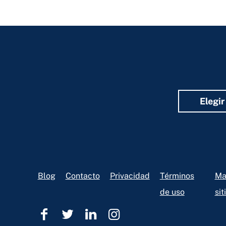
Elegir
Footer
Blog
Contacto
Privacidad
Términos
Ma
de uso
sit
Ohio
Ohio
Ohio
Ohio