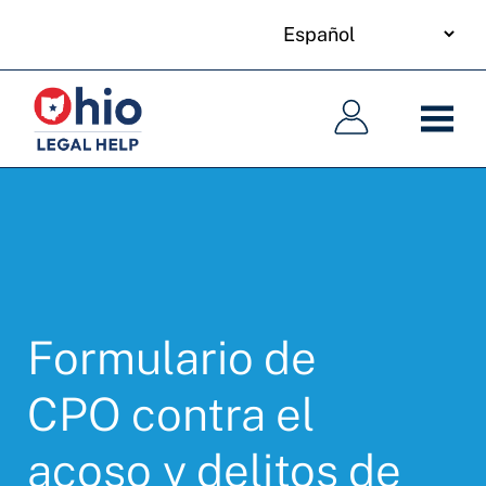
your
Skip
language
to
Navegación
Navegación
main
principal
principal
content
Formulario de
CPO contra el
acoso y delitos de