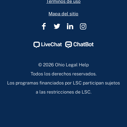
Términos de uso
Mapa del sitio
Ohio
Ohio
Ohio
Ohio
Legal
Legal
Legal
Legal
Help
Help
Help
Help
Facebook
Twitter
Linkedin
Instagram
Page
Page
Page
Page
© 2026 Ohio Legal Help
Todos los derechos reservados.
Los programas financiados por LSC participan sujetos
a las restricciones de LSC.