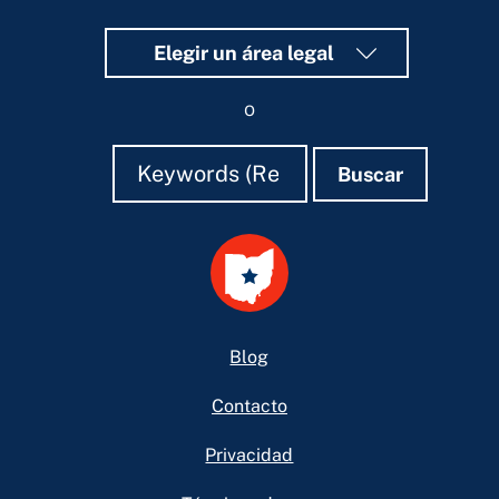
Elegir un área legal
o
Buscar
Buscar
Buscar
Footer
Blog
Contacto
Privacidad