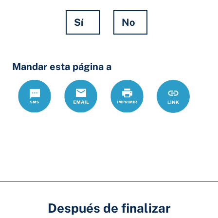
Sí
No
Hidden
Mandar esta página a
Fields
Text
Correo
Print
https://www.
Link
electrónico
formularios/
de-
cpo-
contra-
el-
acoso-
y-
Después de finalizar
delitos-