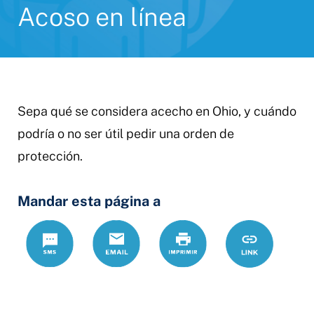
Acoso en línea
Sepa qué se considera acecho en Ohio, y cuándo
podría o no ser útil pedir una orden de
protección.
Mandar esta página a
Text
Correo
Print
https://www.
Link
electrónico
en-
linea