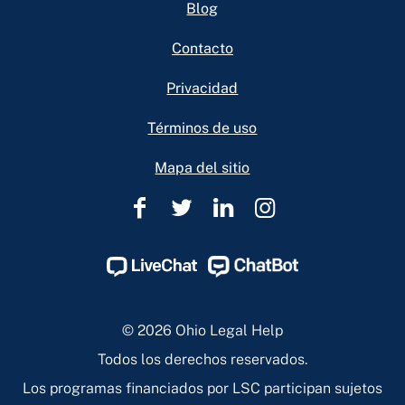
Footer
Blog
Contacto
Privacidad
Términos de uso
Mapa del sitio
Ohio
Ohio
Ohio
Ohio
Legal
Legal
Legal
Legal
Help
Help
Help
Help
Facebook
Twitter
Linkedin
Instagram
Page
Page
Page
Page
© 2026 Ohio Legal Help
Todos los derechos reservados.
Los programas financiados por LSC participan sujetos