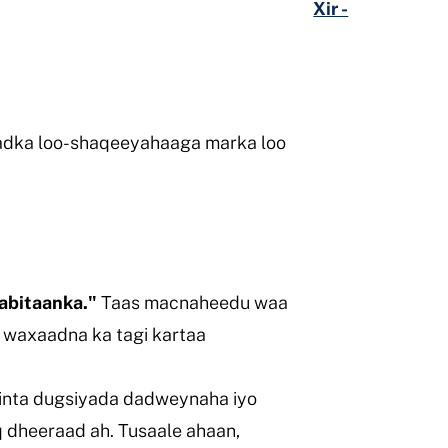
Xir -
adka loo-shaqeeyahaaga marka loo
rabitaanka."
Taas macnaheedu waa
 waxaadna ka tagi kartaa
inta dugsiyada dadweynaha iyo
 dheeraad ah. Tusaale ahaan,