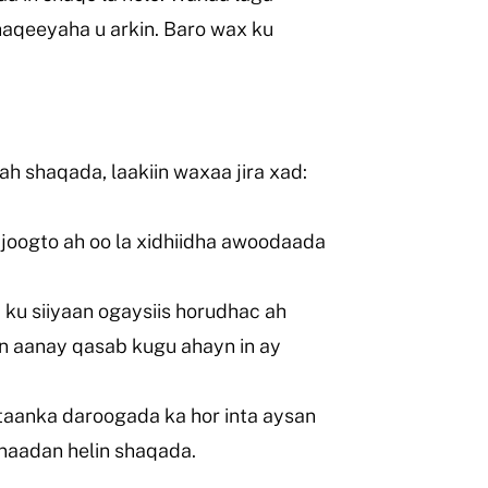
haqeeyaha u arkin. Baro wax ku
 shaqada, laakiin waxaa jira xad:
joogto ah oo la xidhiidha awoodaada
u siiyaan ogaysiis horudhac ah
n aanay qasab kugu ahayn in ay
aanka daroogada ka hor inta aysan
inaadan helin shaqada.