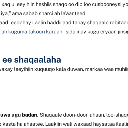
xaq u leeyihiin heshiis shaqo oo dib loo cusbooneysiiy
liya," ama sabab sharci ah la'aanteed.
ad leedahay ilaalin haddii aad tahay shaqaale rabitaa
o ah kuguma takoori karaan
, sida inay kugu eryaan jin
 ee shaqaalaha
axay leeyihiin xuquuqo kala duwan, markaa waa muhi
kuwa ugu badan.
Shaqaale doon-doon ahaan, loo-shaq
kasta ha ahaatee. Laakiin wali waxaad haysataa ilaal