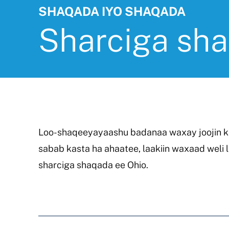
SHAQADA IYO SHAQADA
Sharciga sha
Loo-shaqeeyayaashu badanaa waxay joojin k
sabab kasta ha ahaatee, laakiin waxaad weli
sharciga shaqada ee Ohio.