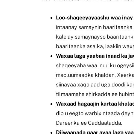
Loo-shaqeeyayaashu waa inay 
intaanay samaynin baaritaanka 
kale ay samaynayso baaritaanka
baaritaanka asalka, laakiin wa
Waxaa laga yaabaa inaad ka j
shaqeeyaha waa inuu ku ogeysi
macluumaadka khaldan. Xeerka 
siinayaa xaqa aad uga doodi k
tilmaamaha shirkadda ee hubin
Waxaad hagaajin kartaa khala
dib u eegto warbixintaada deyn
Dareenka ee Caddaaladda.
Diiwaanada qaar ayaa laga yaab