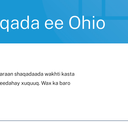
qada ee Ohio
araan shaqadaada wakhti kasta
 leedahay xuquuq. Wax ka baro