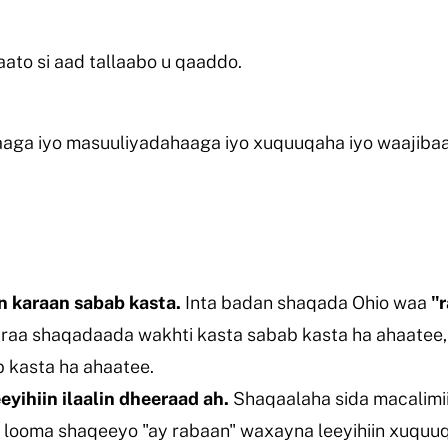
aato si aad tallaabo u qaaddo.
aga iyo masuuliyadahaaga iyo xuquuqaha iyo waajiba
karaan sabab kasta.
Inta badan shaqada Ohio waa
"
araa shaqadaada wakhti kasta sabab kasta ha ahaatee,
 kasta ha ahaatee.
yihiin ilaalin dheeraad ah.
Shaqaalaha sida macalimi
 looma shaqeeyo "ay rabaan" waxayna leeyihiin xuquuq