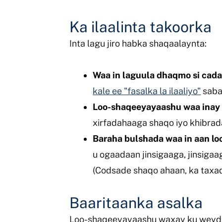
Ka ilaalinta takoorka
Inta lagu jiro habka shaqaalaynta:
Waa in laguula dhaqmo si cada
kale ee "fasalka la ilaaliyo"
saba
Loo-shaqeeyayaashu waa inay 
xirfadahaaga shaqo iyo khibrad
Baraha bulshada waa in aan loo
u ogaadaan jinsigaaga, jinsigaa
(Codsade shaqo ahaan, ka taxa
Baaritaanka asalka
Loo-shaqeeyayaashu waxay ku weydii