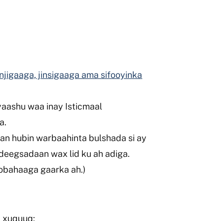
injigaaga, jinsigaaga ama sifooyinka
aashu waa inay
Isticmaal
a.
n hubin warbaahinta bulshada si ay
 adeegsadaan wax lid ku ah adiga.
obahaaga gaarka ah.)
y xuquuq: