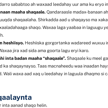
arro sababtoo ah waxaad leedahay uur ama ku eryo in
naan maaha shaqaale.
Qandaraasle madax-banaan aha
quuqda shaqaalaha. Shirkadda aad u shaqayso ma xaka
aaladahaaga shaqo. Waxaa laga yaabaa in laguugu yee
h.
n heshiisyo.
Heshiiska gorgortanka wadareed wuxuu 
axaa jira xad sida ama goorta lagu eryi karo.
hi inta badan maaha “shaqaale”.
Shaqaale ku meel gaa
 aad ka shaqaynayso. Taas macnaheedu waa inaadan h
d. Wali waxa aad xaq u leedahay in laguula dhaqmo si c
qaalaynta
inta aanad shaqo helin.