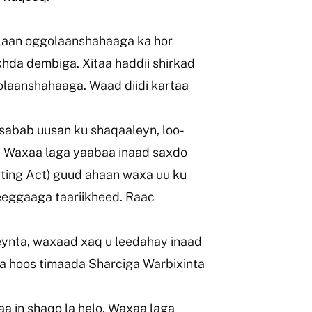
laan oggolaanshahaaga ka hor
khda dembiga. Xitaa haddii shirkad
olaanshahaaga. Waad diidi kartaa
sabab uusan ku shaqaaleyn, loo-
. Waxaa laga yaabaa inaad saxdo
ting Act) guud ahaan waxa uu ku
eeggaaga taariikheed. Raac
eynta, waxaad xaq u leedahay inaad
da hoos timaada Sharciga Warbixinta
 in shaqo la helo. Waxaa laga