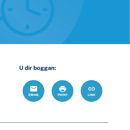
U dir boggan:
Email
Daabac
https://www.ohiol
Link
shaqada-
ee-
ohio