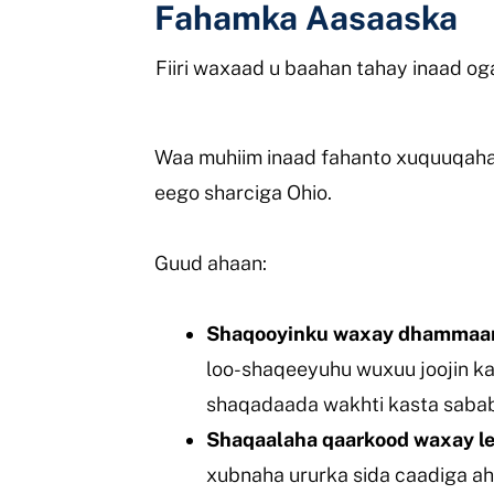
Fahamka Aasaaska
Fiiri waxaad u baahan tahay inaad og
Waa muhiim inaad fahanto xuquuqaha
eego sharciga Ohio.
Guud ahaan:
Shaqooyinku waxay dhammaan 
loo-shaqeeyuhu wuxuu joojin k
shaqadaada wakhti kasta sabab
Shaqaalaha qaarkood waxay lee
xubnaha ururka sida caadiga ah