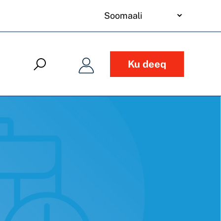
your
language
Ku deeq