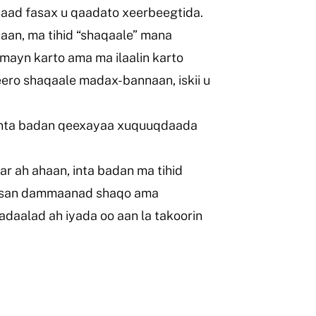
aad fasax u qaadato xeerbeegtida.
an, ma tihid “shaqaale” mana
mayn karto ama ma ilaalin karto
ro shaqaale madax-bannaan, iskii u
inta badan qeexayaa xuquuqdaada
r ah ahaan, inta badan ma tihid
aysan dammaanad shaqo ama
adaalad ah iyada oo aan la takoorin