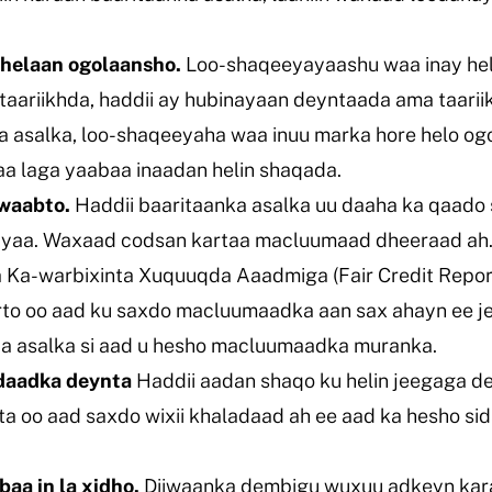
helaan ogolaansho.
Loo-shaqeeyayaashu waa inay he
taariikhda, haddii ay hubinayaan deyntaada ama taarii
 asalka, loo-shaqeeyaha waa inuu marka hore helo og
xaa laga yaabaa inaadan helin shaqada.
awaabto.
Haddii baaritaanka asalka uu daaha ka qaado 
iyaa. Waxaad codsan kartaa macluumaad dheeraad ah
Ka-warbixinta Xuquuqda Aaadmiga (Fair Credit Repor
arto oo aad ku saxdo macluumaadka aan sax ahayn ee j
ta asalka si aad u hesho macluumaadka muranka.
daadka deynta
Haddii aadan shaqo ku helin jeegaga d
ta oo aad saxdo wixii khaladaad ah ee aad ka hesho si
aa in la xidho.
Diiwaanka dembigu wuxuu adkeyn karaa