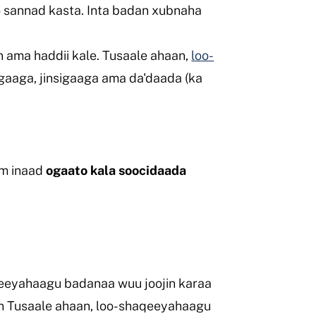
o sannad kasta. Inta badan xubnaha
n ama haddii kale. Tusaale ahaan,
loo-
sigaaga, jinsigaaga ama da'daada (ka
im inaad
ogaato kala soocidaada
eeyahaagu badanaa wuu joojin karaa
in Tusaale ahaan, loo-shaqeeyahaagu