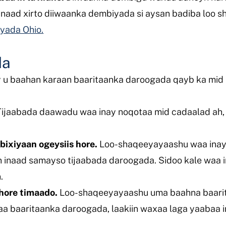
inaad xirto diiwaanka dembiyada si aysan badiba loo s
iyada Ohio.
da
 baahan karaan baaritaanka daroogada qayb ka mid ah
ijaabada daawadu waa inay noqotaa mid cadaalad ah, 
ixiyaan ogeysiis hore.
Loo-shaqeeyayaashu waa inay k
 inaad samayso tijaabada daroogada. Sidoo kale waa i
.
hore timaado.
Loo-shaqeeyayaashu uma baahna baarit
taa baaritaanka daroogada, laakiin waxaa laga yaabaa 