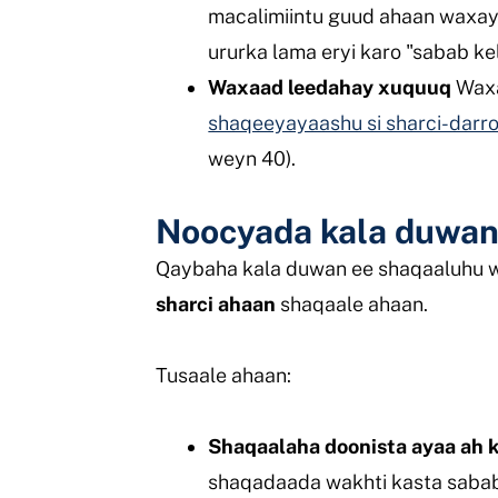
macalimiintu guud ahaan waxay 
ururka lama eryi karo "sabab ke
Waxaad leedahay xuquuq
Waxa
shaqeeyayaashu si sharci-darr
weyn 40).
Noocyada kala duwan
Qaybaha kala duwan ee shaqaaluhu w
sharci ahaan
shaqaale ahaan.
Tusaale ahaan:
Shaqaalaha doonista ayaa ah 
shaqadaada wakhti kasta sabab 