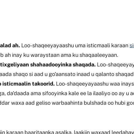
alad ah.
Loo-shaqeeyayaashu uma isticmaali karaan
s
b ah inay ku waraystaan ama ku shaqaaleeyaan.
tixgeliyaan shahaadooyinka shaqada.
Loo-shaqeeyay
aada shaqo si aad u go'aansato inaad u qalanto shaqad
 isticmaalin takoorid.
Loo-shaqeeyayaashu waa inaysa
ga, da'daada ama sifooyinka kale ee la ilaaliyo oo ay u
ddar waxa aad geliso warbaahinta bulshada oo hubi go
n karaan baaritaanka asalka, laakiin waxaad leedaha