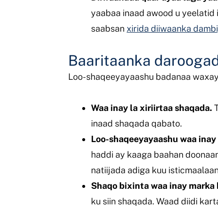
yaabaa inaad awood u yeelatid 
saabsan
xirida diiwaanka damb
Baaritaanka darooga
Loo-shaqeeyayaashu badanaa waxay u
Waa inay la xiriirtaa shaqada.
T
inaad shaqada qabato.
Loo-shaqeeyayaashu waa inay b
haddi ay kaaga baahan doonaan
natiijada adiga kuu isticmaalaan
Shaqo bixinta waa inay marka 
ku siin shaqada. Waad diidi kar