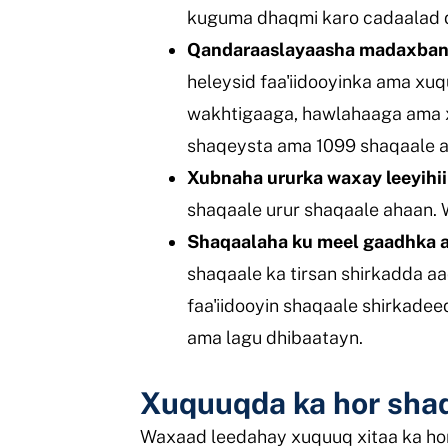
kuguma dhaqmi karo cadaalad d
Qandaraaslayaasha madaxban
heleysid faa'iidooyinka ama xu
wakhtigaaga, hawlahaaga ama x
shaqeysta ama 1099 shaqaale a
Xubnaha ururka waxay leeyihii
shaqaale urur shaqaale ahaan. W
Shaqaalaha ku meel gaadhka a
shaqaale ka tirsan shirkadda
faa'iidooyin shaqaale shirkadee
ama lagu dhibaatayn.
Xuquuqda ka hor sha
Waxaad leedahay xuquuq xitaa ka hor 