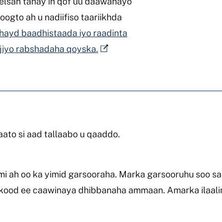
elsan tahay in qof uu daawanayo
oogto ah u nadiifiso taariikhda
ahayd baadhistaada iyo raadinta
jiyo rabshadaha qoyska.
aato si aad tallaabo u qaaddo.
mi ah oo ka yimid garsooraha. Marka garsooruhu soo sa
arkood ee caawinaya dhibbanaha ammaan. Amarka ilaal