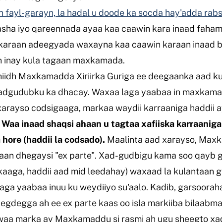
n fayl-garayn, la hadal u doode ka socda hay'adda r
sha iyo qareennada ayaa kaa caawin kara inaad faha
i karaan adeegyada waxayna kaa caawin karaan inaad
n inay kula tagaan maxkamada.
hiidh Maxkamadda Xiriirka Guriga ee deegaanka aad k
dgudubku ka dhacay. Waxaa laga yaabaa in maxkama
 xarayso codsigaaga, markaa waydii karraaniga haddii 
.
Waa inaad shaqsi ahaan u tagtaa xafiiska karraaniga 
hore (haddii la codsado).
Maalinta aad xarayso, Ma
aan dhegaysi "ex parte". Xad-gudbigu kama soo qayb 
kaaga, haddii aad mid leedahay) waxaad la kulantaan 
a yaabaa inuu ku weydiiyo su'aalo. Kadib, garsooraha
degdegga ah ee ex parte kaas oo isla markiiba bilaabm
aa marka ay Maxkamaddu si rasmi ah ugu sheegto x