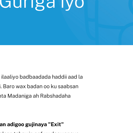
Guriga iyo
 ilaaliyo badbaadada haddii aad la
. Baro wax badan oo ku saabsan
inta Madaniga ah Rabshadaha
an adigoo gujinaya "Exit"