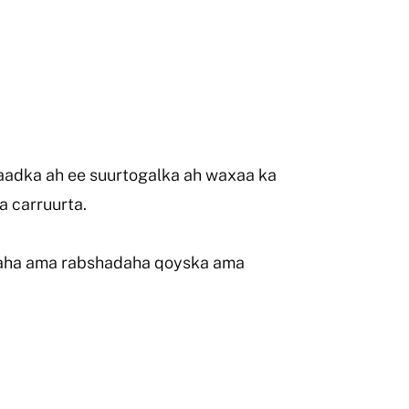
raadka ah ee suurtogalka ah waxaa ka
a carruurta.
daha ama rabshadaha qoyska ama