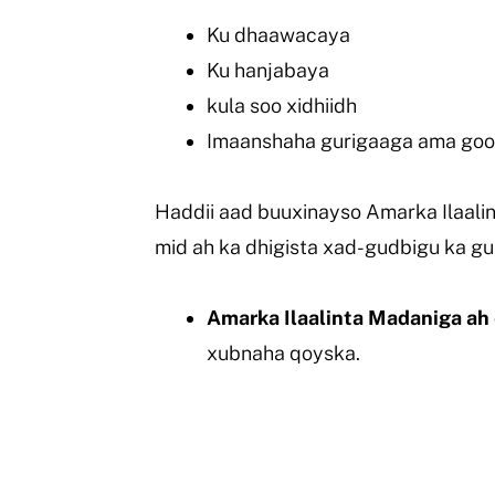
Ku dhaawacaya
Ku hanjabaya
kula soo xidhiidh
Imaanshaha gurigaaga ama go
Haddii aad buuxinayso Amarka Ilaali
mid ah ka dhigista xad-gudbigu ka gu
Amarka Ilaalinta Madaniga ah
xubnaha qoyska.