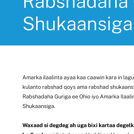
Rabshadaha 
Shukaansiga
Amarka ilaalinta ayaa kaa caawin kara in lagu
kulanto rabshad qoys ama rabshad shukaansi
Rabshadaha Guriga ee Ohio iyo Amarka Ilaal
Shukaansiga.
Waxaad si degdeg ah uga bixi kartaa degelk