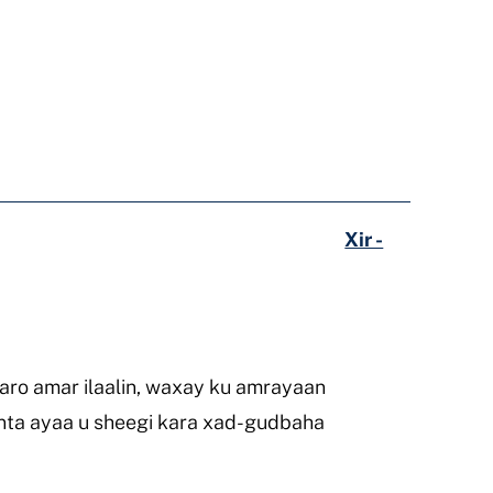
Xir -
aro amar ilaalin, waxay ku amrayaan
inta ayaa u sheegi kara xad-gudbaha