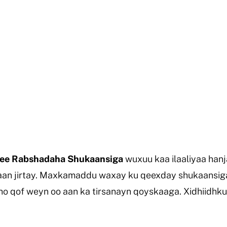
h ee Rabshadaha Shukaansiga
wuxuu kaa ilaaliyaa han
n jirtay. Maxkamaddu waxay ku qeexday shukaansiga 
sho qof weyn oo aan ka tirsanayn qoyskaaga. Xidhiidhku