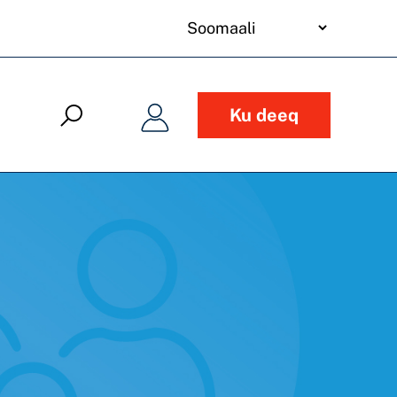
your
language
Ku deeq