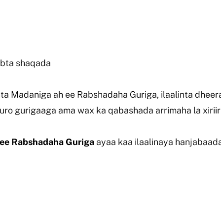
obta shaqada
nta Madaniga ah ee Rabshadaha Guriga, ilaalinta dhee
uro gurigaaga ama wax ka qabashada arrimaha la xiriir
 ee Rabshadaha Guriga
ayaa kaa ilaalinaya hanjabaa