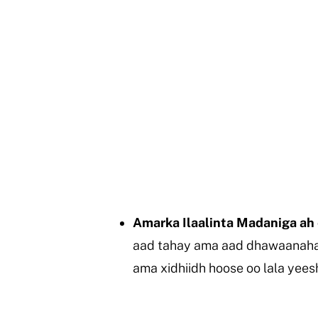
Amarka Ilaalinta Madaniga a
aad tahay ama aad dhawaanahaa
ama xidhiidh hoose oo lala yee