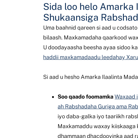
Sida loo helo Amarka
Shukaansiga Rabsha
Uma baahnid qareen si aad u codsato 
bilaash. Maxkamadaha qaarkood waxay
U doodayaasha beesha ayaa sidoo kal
haddii maxkamadaadu leedahay Xaru
Si aad u hesho Amarka Ilaalinta Ma
Soo qaado foomamka
Waxaad i
ah Rabshadaha Guriga ama Rab
iyo daba-galka iyo taariikh rab
Maxkamaddu waxay kiiskaaga ku
dhammaan dhacdooyinka aad rabt