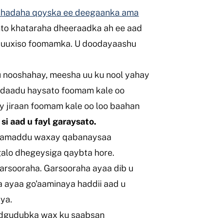
abshadaha qoyska ee deegaanka ama
mto khataraha dheeraadka ah ee aad
 buuxiso foomamka. U doodayaashu
u nooshahay, meesha uu ku nool yahay
daadu haysato foomam kale oo
ay jiraan foomam kale oo loo baahan
si aad u fayl garaysato.
xkamaddu waxay qabanaysaa
galo dhegeysiga qaybta hore.
garsooraha. Garsooraha ayaa dib u
 ayaa go'aaminaya haddii aad u
aya.
adgudubka wax ku saabsan