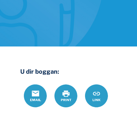
U dir boggan:
Email
Daabac
https://www.ohio
Link
%20shukaansi-
cpo