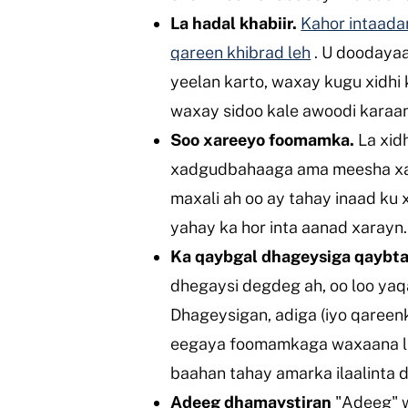
La hadal khabiir.
Kahor intaada
qareen khibrad leh
. U doodayaa
yeelan karto, waxay kugu xidh
waxay sidoo kale awoodi karaa
Soo xareeyo foomamka.
La xid
xadgudbahaaga ama meesha xa
maxali ah oo ay tahay inaad ku
yahay ka hor inta aanad xarayn
Ka qaybgal dhageysiga qaybta 
dhegaysi degdeg ah, oo loo yaq
Dhageysigan, adiga (iyo qareen
eegaya foomamkaga waxaana lag
baahan tahay amarka ilaalinta 
Adeeg dhamaystiran
"Adeeg" w