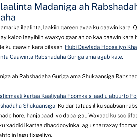
 Ilaalinta Madaniga ah Rabshada
daha
amarka ilaalinta, laakiin qareen ayaa ku caawin kara.
 kaloo leeyihiin waaxyo gaar ah oo kaa caawin kara 
e ku caawin kara bilaash.
Hubi Dawlada Hoose iyo Kha
nta Caawinta Rabshadaha Guriga ama agab kale.
daniga ah Rabshadaha Guriga ama Shukaansiga Rabsha
sticmaali kartaa Kaaliyaha Foomka si aad u abuurto 
shadaha Shukaansiga.
Ku dar tafaasiil ku saabsan ra
shado hore, hanjabaad iyo daba-gal. Waxaad ku soo lif
 xaddidi kartaa dhacdooyinka lagu sharraxay foomamk
o in lagu tixgeliyo.