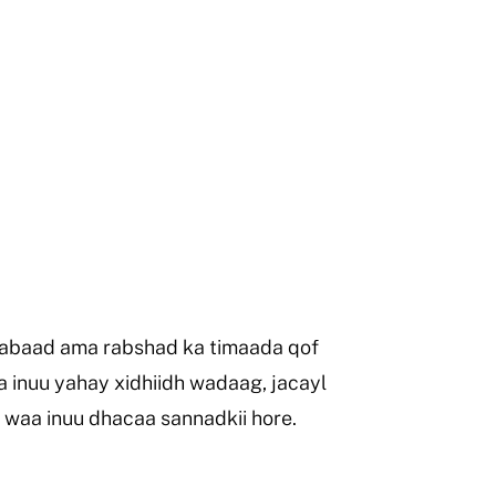
jabaad ama rabshad ka timaada qof
inuu yahay xidhiidh wadaag, jacayl
 waa inuu dhacaa sannadkii hore.