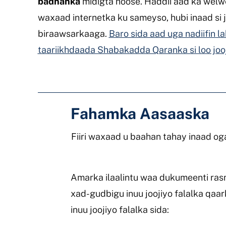
badhanka
midigta hoose. Haddii aad ka welw
waxaad internetka ku sameyso, hubi inaad si j
biraawsarkaaga.
Baro sida aad uga nadiifin l
taariikhdaada Shabakadda Qaranka si loo joo
Fahamka Aasaaska
Fiiri waxaad u baahan tahay inaad og
Amarka ilaalintu waa dukumeenti ras
xad-gudbigu inuu joojiyo falalka qa
inuu joojiyo falalka sida: