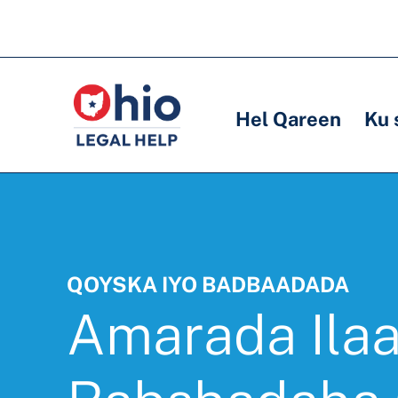
Skip
to
Main
Main
main
navigation
navigation
content
Hel Qareen
Ku 
QOYSKA IYO BADBAADADA
Amarada Ilaa