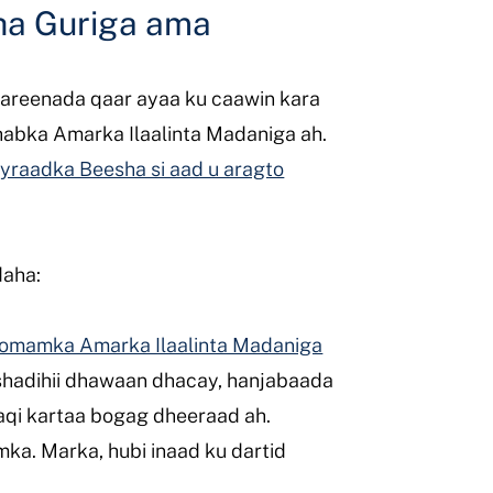
ha Guriga ama
 Qareenada qaar ayaa ku caawin kara
habka Amarka Ilaalinta Madaniga ah.
yraadka Beesha si aad u aragto
daha:
Foomamka Amarka Ilaalinta Madaniga
bshadihii dhawaan dhacay, hanjabaada
aaqi kartaa bogag dheeraad ah.
a. Marka, hubi inaad ku dartid