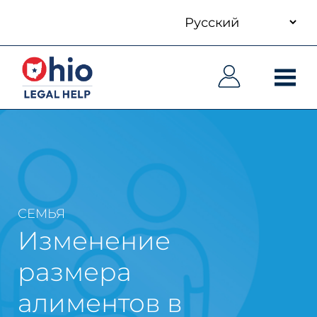
your
Skip
language
to
Основная
Основная
main
навигация
навигация
content
СЕМЬЯ
Изменение
размера
алиментов в