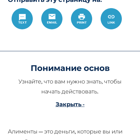
Text
Email
Печать
https://www.
Link
%D0%BF%D
%D1%80%D
Понимание основ
Узнайте, что вам нужно знать, чтобы
начать действовать.
Закрыть -
Алименты — это деньги, которые вы или