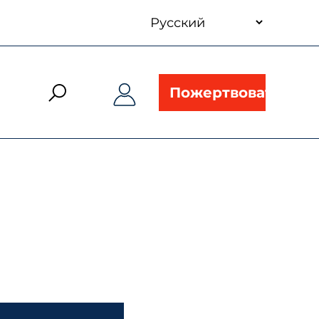
your
language
Пожертвовать