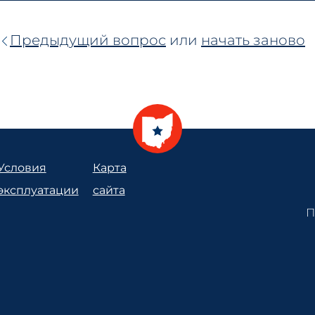
Предыдущий вопрос
или
начать заново
Условия
Карта
эксплуатации
сайта
П