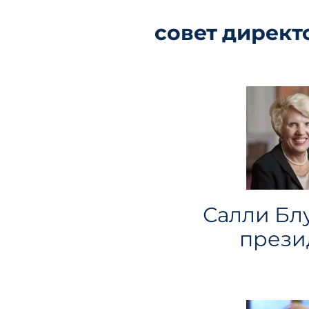
совет директ
Салли Бл
прези