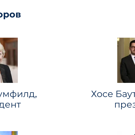
оров
умфилд,
Хосе Баут
дент
пре