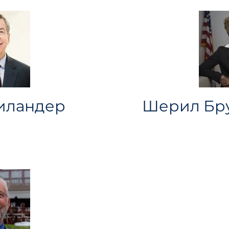
Ниландер
Шерил Бру