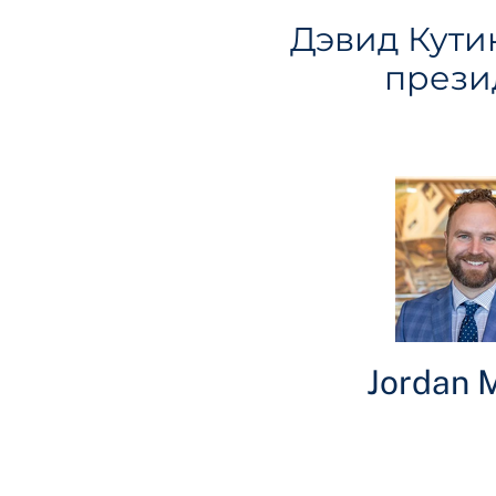
Дэвид Кути
прези
Jordan M