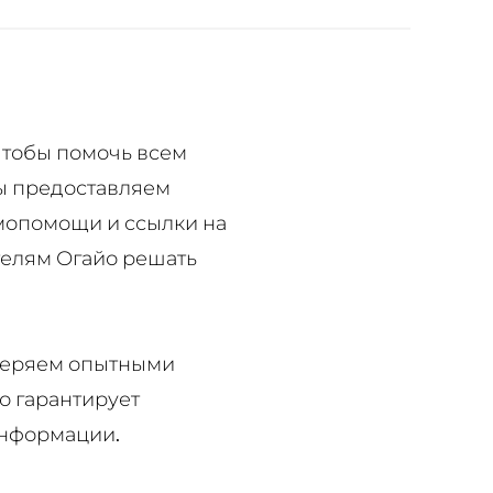
 чтобы помочь всем
Мы предоставляем
мопомощи и ссылки на
телям Огайо решать
веряем опытными
о гарантирует
 информации.