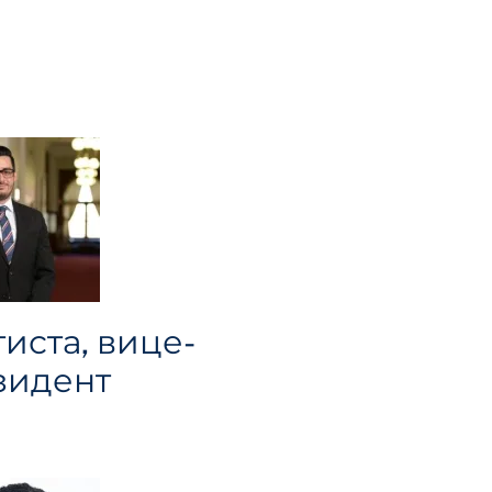
иста, вице-
зидент