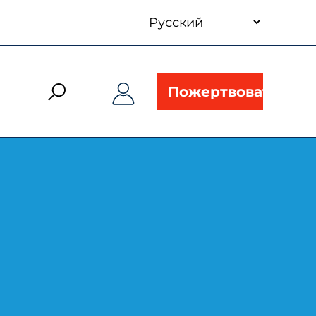
your
language
Пожертвовать