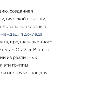
дию, созданная
юридической помощи,
ендовала конкретные
омендация доклада
тата, предназначенного
елям Огайо». В ответ
щий из различных
ня эти группы
а и инструментов для