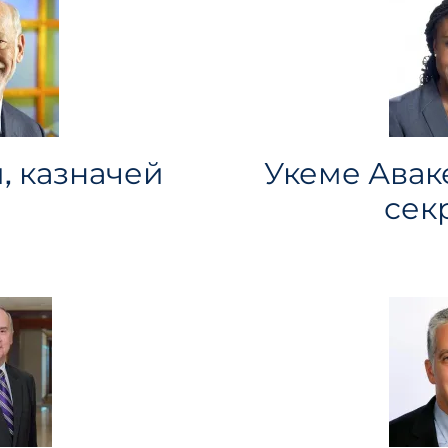
, казначей
Укеме Авак
сек