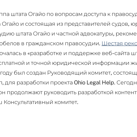
уппа штата Огайо по вопросам доступа к правосу
 Огайо и состоящая из представителей судов, 
удию штата Огайо и частной адвокатуры, реком
обелов в гражданском правосудии.
Шестая рек
ючалась в «разработке и поддержке веб-сайта ш
сплатной и точной юридической информации жит
7 году был создан Руководящий комитет, состоя
 для разработки проекта Ohio Legal Help. Сегод
он продолжают руководить разработкой контент
аш Консультативный комитет.