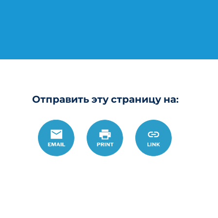
Отправить эту страницу на:
Email
Печать
https://www.ohio
Link
ohio-
legal-
help