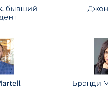
к, бывший
Джон 
дент
artell
Брэнди М