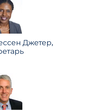
ессен Джетер,
ретарь