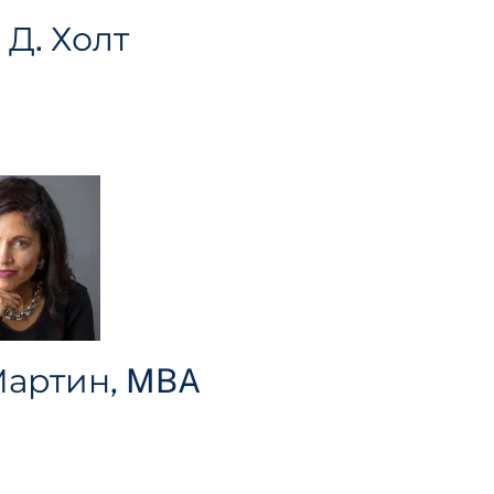
Д. Холт
артин, MBA