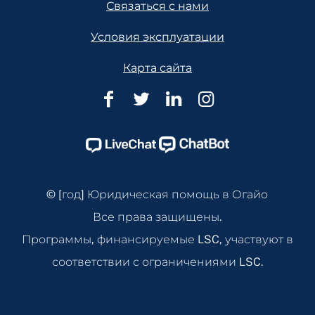
Связаться с нами
Условия эксплуатации
Карта сайта
Юридическая
Юридическая
Юридическая
Юридическ
помощь
помощь
помощь
помощь
в
в
в
в
Огайо
Огайо
Огайо
Огайо
Facebook
Twitter
Linkedin
Instagram
© [год] Юридическая помощь в Огайо
Page
Page
Page
Page
Все права защищены.
Программы, финансируемые LSC, участвуют в
соответствии с ограничениями LSC.