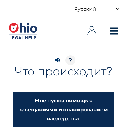
your
Skip
language
to
Основная
Основная
main
навигация
навигация
content
?
Что происходит?
Мне нужна помощь с
завещаниями и планированием
наследства.