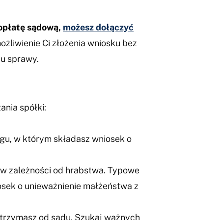
 opłatę sądową,
możesz dołączyć
żliwienie Ci złożenia wniosku bez
iu sprawy.
nia spółki:
ęgu, w którym składasz wniosek o
ę w zależności od hrabstwa. Typowe
iosek o unieważnienie małżeństwa z
otrzymasz od sądu. Szukaj ważnych