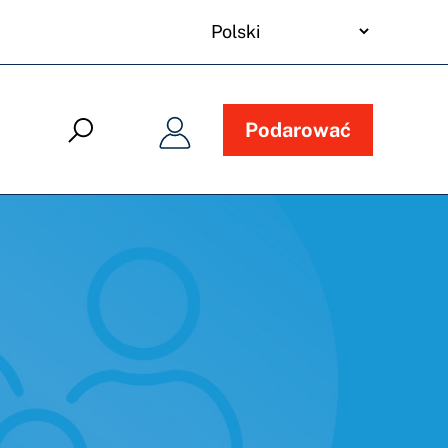
your
language
Podarować