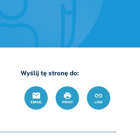
Wyślij tę stronę do:
Email
Drukuj
https://www.ohio
Link