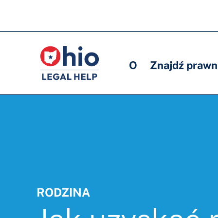
Skip
to
Główna
Główna
main
nawigacja
nawigacja
content
O
Znajdź prawn
RODZINA