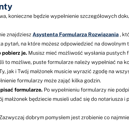
nty
wa, konieczne będzie wypełnienie szczegółowych do
nie znajdziesz
Asystenta Formularza Rozwiązania
, kt
lka pytań, na które możesz odpowiedzieć na dowolnym t
 pobierz je.
Musisz mieć możliwość wysłania pustych f
śli to możliwe, puste formularze należy wypełniać na 
y, jak i Twój małżonek musicie wyrazić zgodę na wszy
nienie formularzy może zająć kilka godzin.
dpisać formularze.
Po wypełnieniu formularzy nie podpis
wój małżonek będziecie musieli udać się do notariusza i
Zazwyczaj dobrym pomysłem jest zrobienie co najmniej