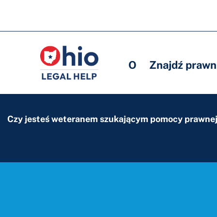
Skip
to
Główna
Główna
main
nawigacja
nawigacja
content
O
Znajdź prawn
Czy jesteś weteranem szukającym pomocy prawne