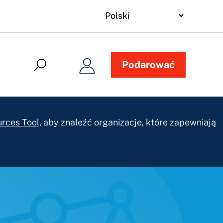
your
language
Podarować
rces Tool,
aby znaleźć organizacje, które zapewniają