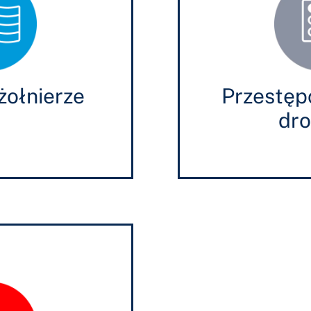
żołnierze
Przestępc
dr