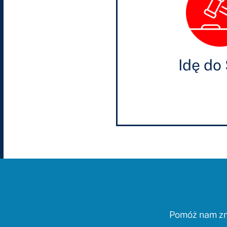
Idę do
Pomóż nam zni