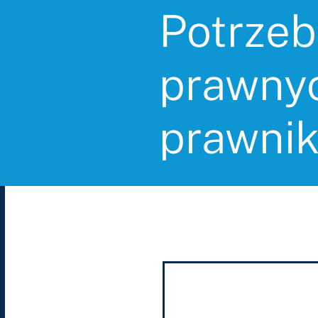
Potrzeb
prawnyc
prawni