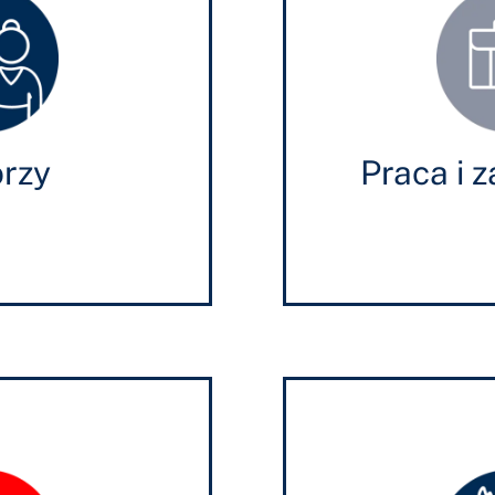
orzy
Praca i 