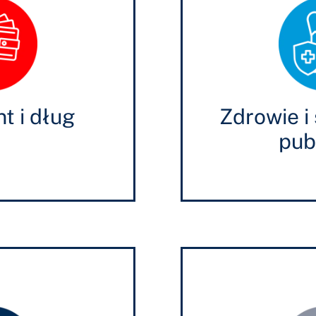
t i dług
Zdrowie i
pub