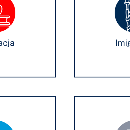
acja
Imi