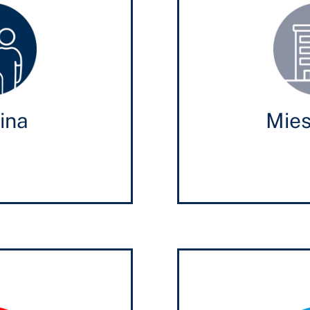
ina
Mies