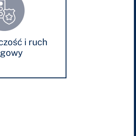
zość i ruch
ogowy