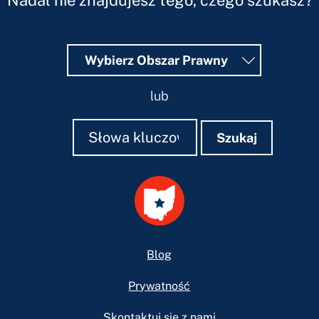
Nadal nie znajdujesz tego, czego szukasz?
Wybierz Obszar Prawny
lub
Szukaj
Szukaj
Szukaj
Footer
Blog
Prywatność
Skontaktuj się z nami