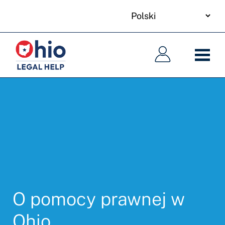
your
Skip
language
to
Główna
Główna
main
nawigacja
nawigacja
content
O pomocy prawnej w
Ohio