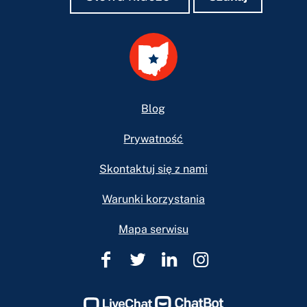
Footer
Blog
Prywatność
Skontaktuj się z nami
Warunki korzystania
Mapa serwisu
Pomoc
Pomoc
Pomoc
Pomoc
prawna
prawna
prawna
prawna
w
w
w
w