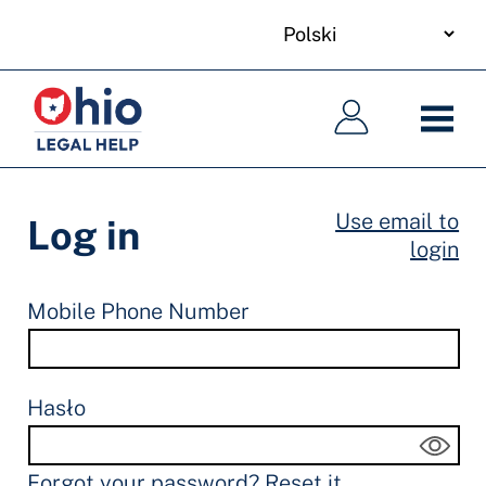
your
Skip
language
to
Główna
Główna
main
nawigacja
nawigacja
content
Use email to
Log in
login
Mobile Phone Number
Hasło
Forgot your password?
Reset it