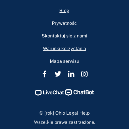
Footer
Blog
Prywatność
Skontaktuj się z nami
Warunki korzystania
Mapa serwisu
Pomoc
Pomoc
Pomoc
Pomoc
prawna
prawna
prawna
prawna
w
w
w
w
Ohio
Ohio
Ohio
Ohio
Facebook
Twitter
Linkedin
Instagram
© [rok] Ohio Legal Help
Page
Page
Page
Page
Wszelkie prawa zastrzeżone.