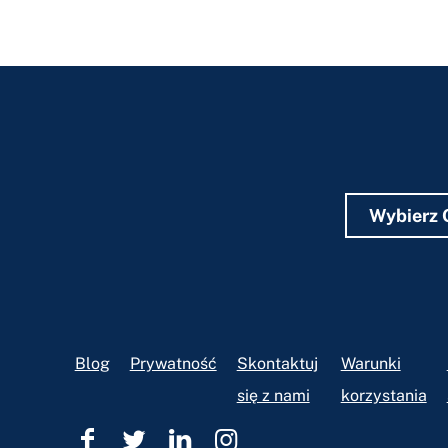
Wybierz 
Footer
Blog
Prywatność
Skontaktuj
Warunki
się z nami
korzystania
Pomoc
Pomoc
Pomoc
Pomoc