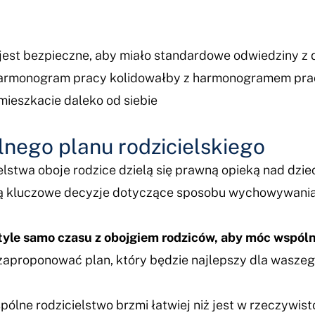
e jest bezpieczne, aby miało standardowe odwiedziny z
harmonogram pracy kolidowałby z harmonogramem prac
c mieszkacie daleko od siebie
nego planu rodzicielskiego
stwa oboje rodzice dzielą się prawną opieką nad dziec
ją kluczowe decyzje dotyczące sposobu wychowywania
 tyle samo czasu z obojgiem rodziców, aby móc wspó
zaproponować plan, który będzie najlepszy dla waszego
ólne rodzicielstwo brzmi łatwiej niż jest w rzeczywist