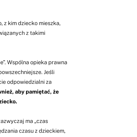
to, z kim dziecko mieszka,
wiązanych z takimi
one”. Wspólna opieka prawna
powszechniejsze. Jeśli
cie odpowiedzialni za
wnież, aby pamiętać, że
ziecko.
 zazwyczaj ma „czas
ędzania czasu z dzieckiem,