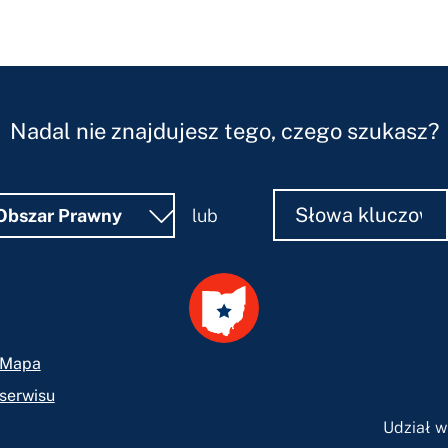
Nadal nie znajdujesz tego, czego szukasz?
Szukaj
Szukaj
Obszar Prawny
lub
Mapa
serwisu
Udział 