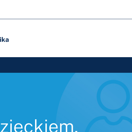
ika
zieckiem,