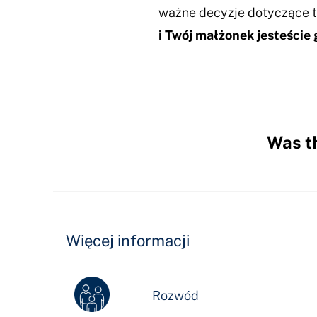
ważne decyzje dotyczące ta
i Twój małżonek jesteści
Was th
Hidden
Fields
Więcej informacji
Rozwód