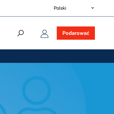
your
language
Podarować