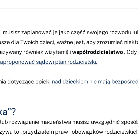
ci, musisz zaplanować je jako część swojego rozwodu l
psze dla Twoich dzieci, ważne jest, aby zrozumieć niek
azywany również wizytami) i
współrodzicielstwo
. Gdy
aproponować sądowi plan rodzicielski.
nia dotyczące opieki
nad dzieckiem nie mają bezpośre
ka”?
ub rozwiązanie małżeństwa musisz uwzględnić sposób,
zywa to „przydziałem praw i obowiązków rodzicielskich