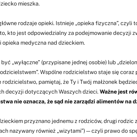
 dziecko mieszka.
łówne rodzaje opieki. Istnieje „opieka fizyczna”, czyli 
 to, kto jest odpowiedzialny za podejmowanie decyzji z
a i opieka medyczna nad dzieckiem.
 być „wyłączne” (przypisane jednej osobie) lub „dziel
dzicielstwem”. Wspólne rodzicielstwo staje się coraz 
 rodzicielstwo, pamiętaj, że Ty i Twój małżonek będzie
h decyzji dotyczących Waszych dzieci.
Ważne jest ró
stwa nie oznacza, że sąd nie zarządzi alimentów na d
dzieckiem przyznano jednemu z rodziców, drugi rodzic
anach nazywany również „wizytami”) — czyli prawo do sp