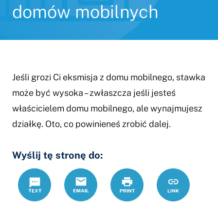
domów mobilnych
Jeśli grozi Ci eksmisja z domu mobilnego, stawka
może być wysoka – zwłaszcza jeśli jesteś
właścicielem domu mobilnego, ale wynajmujesz
działkę. Oto, co powinieneś zrobić dalej.
Wyślij tę stronę do:
Text
Email
Drukuj
https://www.
Link
mobilnego-
domu