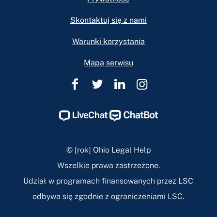
Skontaktuj się z nami
Warunki korzystania
Mapa serwisu
Pomoc
Pomoc
Pomoc
Pomoc
prawna
prawna
prawna
prawna
w
w
w
w
Ohio
Ohio
Ohio
Ohio
Facebook
Twitter
Linkedin
Instagram
© [rok] Ohio Legal Help
Page
Page
Page
Page
Wszelkie prawa zastrzeżone.
Udział w programach finansowanych przez LSC
odbywa się zgodnie z ograniczeniami LSC.