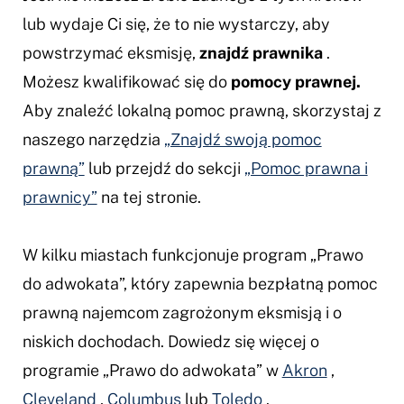
lub wydaje Ci się, że to nie wystarczy, aby
powstrzymać eksmisję,
znajdź prawnika
.
Możesz kwalifikować się do
pomocy prawnej.
Aby znaleźć lokalną pomoc prawną, skorzystaj z
naszego narzędzia
„Znajdź swoją pomoc
prawną”
lub przejdź do sekcji
„Pomoc prawna i
prawnicy”
na tej stronie.
W kilku miastach funkcjonuje program „Prawo
do adwokata”, który zapewnia bezpłatną pomoc
prawną najemcom zagrożonym eksmisją i o
niskich dochodach. Dowiedz się więcej o
programie „Prawo do adwokata” w
Akron
,
Cleveland
,
Columbus
lub
Toledo
.