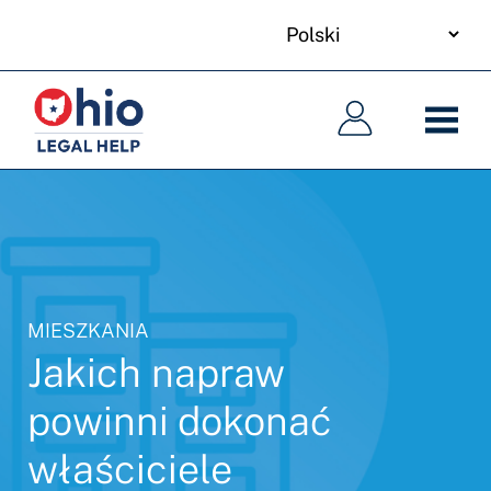
your
Skip
language
to
Główna
Główna
main
nawigacja
nawigacja
content
MIESZKANIA
Jakich napraw
powinni dokonać
właściciele