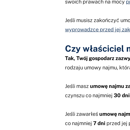
swoich prawach na mocy
p
Jeśli musisz zakończyć um
wyprowadzce przed jej za
Czy właściciel
Tak, Twój gospodarz zazw
rodzaju umowy najmu, którą
Jeśli masz
umowę najmu zaw
czynszu co najmniej
30 dni
Jeśli zawarłeś
umowę najmu
co najmniej
7 dni
przed jej 