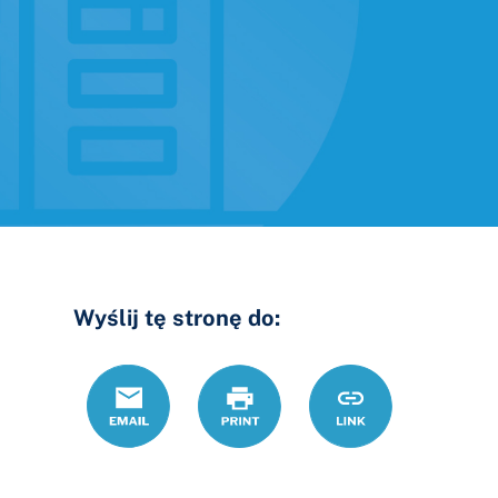
Wyślij tę stronę do:
Email
Drukuj
https://www.oh
Link
miesi%C4%99cz