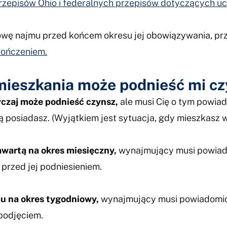
rzepisów Ohio i federalnych przepisów dotyczących u
owę najmu przed końcem okresu jej obowiązywania, prz
kończeniem.
 mieszkania może podnieść mi c
yczaj może podnieść czynsz,
ale musi Cię o tym powiad
 posiadasz. (Wyjątkiem jest sytuacja, gdy mieszkasz 
artą na okres miesięczny,
wynajmujący musi powiad
przed jej podniesieniem.
 na okres tygodniowy,
wynajmujący musi powiadomić
podjęciem.