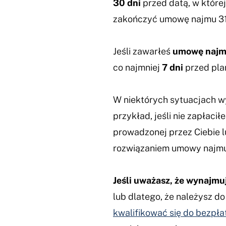
30 dni
przed datą, w które
zakończyć umowę najmu 31 
Jeśli zawarłeś
umowę najmu
co najmniej
7 dni
przed pla
W niektórych sytuacjach 
przykład, jeśli nie zapłaci
prowadzonej przez Ciebie 
rozwiązaniem umowy najmu
Jeśli uważasz, że wynajmu
lub dlatego, że należysz d
kwalifikować się do bezpł