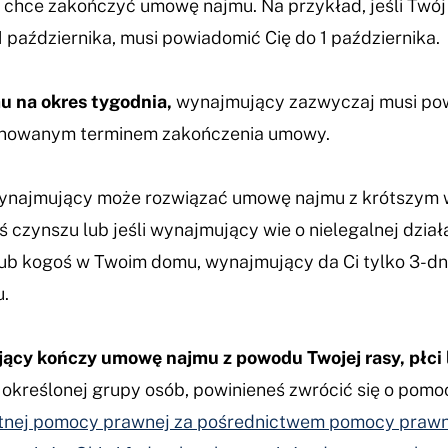
j chce zakończyć umowę najmu. Na przykład, jeśli Twó
października, musi powiadomić Cię do 1 października.
 na okres tygodnia,
wynajmujący zazwyczaj musi pow
nowanym terminem zakończenia umowy.
wynajmujący może rozwiązać umowę najmu z krótszym
łeś czynszu lub jeśli wynajmujący wie o nielegalnej dzia
lub kogoś w Twoim domu, wynajmujący da Ci tylko 3-d
.
jący kończy umowę najmu z powodu Twojej rasy, płci
o określonej grupy osób, powinieneś zwrócić się o pom
atnej pomocy prawnej za pośrednictwem pomocy prawn