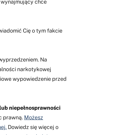
j wynajmujący chce
iadomić Cię o tym fakcie
 wyprzedzeniem. Na
łalności narkotykowej
niowe wypowiedzenie przed
 lub niepełnosprawności
oc prawną.
Możesz
ej.
Dowiedz się więcej o