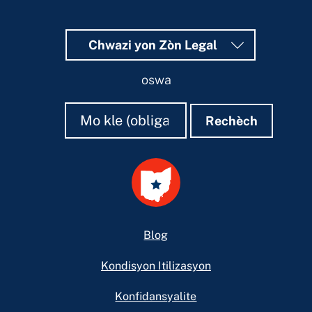
Chwazi yon Zòn Legal
oswa
Rechèch
Rechèch
Rechèch
Footer
Blog
Kondisyon Itilizasyon
Konfidansyalite