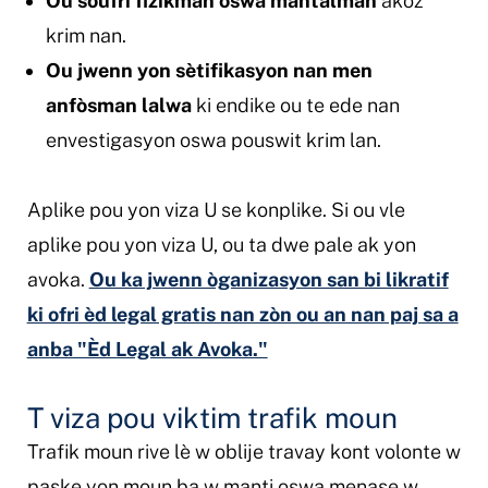
Ou soufri fizikman oswa mantalman
akoz
krim nan.
Ou jwenn yon sètifikasyon nan men
anfòsman lalwa
ki endike ou te ede nan
envestigasyon oswa pouswit krim lan.
Aplike pou yon viza U se konplike. Si ou vle
aplike pou yon viza U, ou ta dwe pale ak yon
avoka.
Ou ka jwenn òganizasyon san bi likratif
ki ofri èd legal gratis nan zòn ou an nan paj sa a
anba "Èd Legal ak Avoka."
T viza pou viktim trafik moun
Trafik moun rive lè w oblije travay kont volonte w
paske yon moun ba w manti oswa menase w.