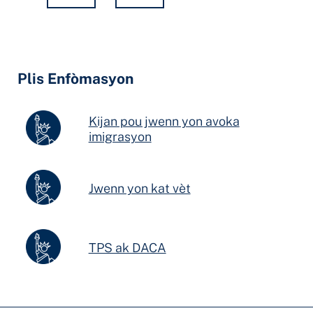
Hidden
Fields
Plis Enfòmasyon
Kijan pou jwenn yon avoka
imigrasyon
Jwenn yon kat vèt
TPS ak DACA