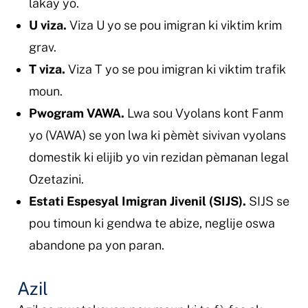
lakay yo.
U viza.
Viza U yo se pou imigran ki viktim krim
grav.
T viza.
Viza T yo se pou imigran ki viktim trafik
moun.
Pwogram VAWA.
Lwa sou Vyolans kont Fanm
yo (VAWA) se yon lwa ki pèmèt sivivan vyolans
domestik ki elijib yo vin rezidan pèmanan legal
Ozetazini.
Estati Espesyal Imigran Jivenil (SIJS).
SIJS se
pou timoun ki gendwa te abize, neglije oswa
abandone pa yon paran.
Azil