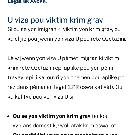
Legal ak Avoka."
U viza pou viktim krim grav
Si ou se yon imigran ki viktim yon krim grav, ou
ka elijib pou jwenn yon viza U pou rete Ozetazini.
Lè w jwenn yon viza U pèmèt imigran ki viktim
krim rete Ozetazini epi aplike pou yon pèmi
travay, epi li ka louvri yon chemen pou aplike pou
rezidans pèmanan legal (LPR oswa kat vèt). Ou
ka kalifye pou yon viza U si:
Ou se yon viktim yon krim grav
tankou
vyolans domestik, vyòl, atak krim oswa lòt.