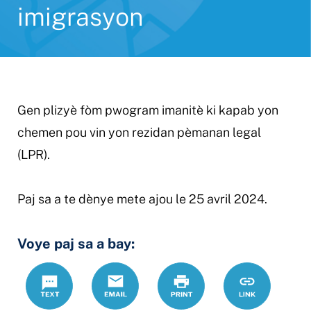
imigrasyon
Gen plizyè fòm pwogram imanitè ki kapab yon
chemen pou vin yon rezidan pèmanan legal
(LPR).
Paj sa a te dènye mete ajou le 25 avril 2024.
Voye paj sa a bay:
Text
Email
Print
https://www.
Link
estati