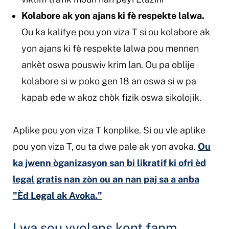
Kolabore ak yon ajans ki fè respekte lalwa.
Ou ka kalifye pou yon viza T si ou kolabore ak
yon ajans ki fè respekte lalwa pou mennen
ankèt oswa pouswiv krim lan. Ou pa oblije
kolabore si w poko gen 18 an oswa si w pa
kapab ede w akoz chòk fizik oswa sikolojik.
Aplike pou yon viza T konplike. Si ou vle aplike
pou yon viza T, ou ta dwe pale ak yon avoka.
Ou
ka jwenn òganizasyon san bi likratif ki ofri èd
legal gratis nan zòn ou an nan paj sa a anba
"Èd Legal ak Avoka."
Lwa sou vyolans kont fanm