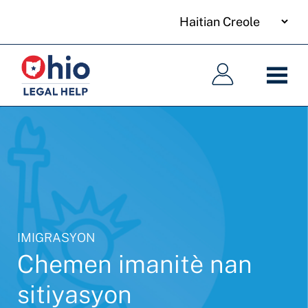
your
Skip
language
to
Meni
Meni
main
prensipal
prensipal
content
IMIGRASYON
Chemen imanitè nan
sitiyasyon