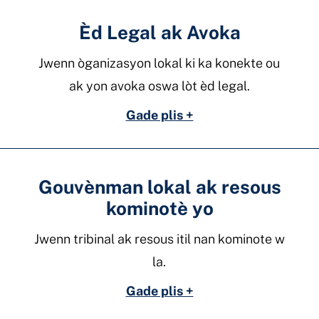
Èd Legal ak Avoka
Jwenn òganizasyon lokal ki ka konekte ou
ak yon avoka oswa lòt èd legal.
Gade plis +
Gouvènman lokal ak resous
kominotè yo
Jwenn tribinal ak resous itil nan kominote w
la.
Gade plis +