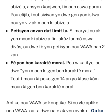
abizè a, ansyen konjwen, timoun oswa paran.
Pou elijib, tout sivivan yo dwe gen yon istwa
pou yo viv ak moun ki abize a.
Petisyon anvan dat limit la.
Si maryaj ou ak
yon moun ki abize a fini akòz lanmò oswa
divòs, ou dwe fè yon petisyon pou VAWA nan 2
zan.
Fè yon bon karaktè moral.
Pou w kalifye, ou
dwe “yon moun ki gen bon karaktè moral”.
Tout timoun ki poko gen 14 an yo klase kòm
moun ki gen bon karaktè moral.
Aplike pou VAWA se konplike. Si ou vle aplike
pou VAWA, ou ta dwe pale ak yon avoka.
Ou ka