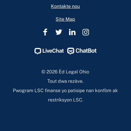
Kontakte nou
Site Map
Èd
Èd
Èd
Èd
Legal
Legal
Legal
Legal
Ohio
Ohio
Ohio
Ohio
Facebook
Twitter
Linkedin
Instagram
Page
Page
Page
Page
© 2026 Èd Legal Ohio
Tout dwa rezève.
Pwogram LSC finanse yo patisipe nan konfòm ak
restriksyon LSC.