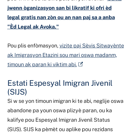
jwenn òganizasyon san bi likratif ki ofri èd
legal gratis nan zòn ou an nan paj sa a anba
"Èd Legal ak Avoka."
Pou plis enfòmasyon,
vizite paj Sèvis Sitwayènte
ak Imigrasyon Etazini sou mari oswa madanm,
timoun ak paran ki viktim abi.
Estati Espesyal Imigran Jivenil
(SIJS)
Si w se yon timoun imigran ki te abi, neglije oswa
abandone pa youn oswa plizyè paran, ou ka
kalifye pou Espesyal Imigran Jivenil Status
(SIJS). SIJS ka pèmèt ou aplike pou rezidans