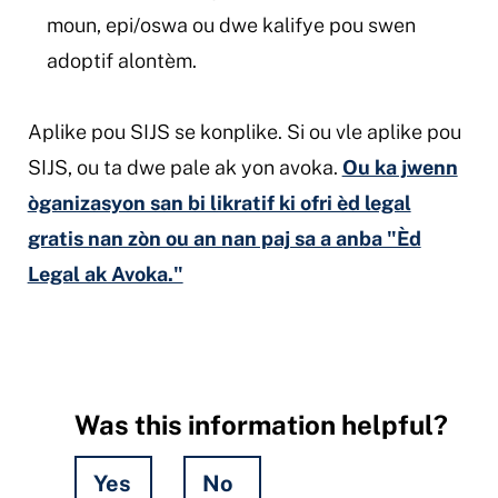
moun, epi/oswa ou dwe kalifye pou swen
adoptif alontèm.
Aplike pou SIJS se konplike. Si ou vle aplike pou
SIJS, ou ta dwe pale ak yon avoka.
Ou ka jwenn
òganizasyon san bi likratif ki ofri èd legal
gratis nan zòn ou an nan paj sa a anba "Èd
Legal ak Avoka."
Was this information helpful?
Yes
No