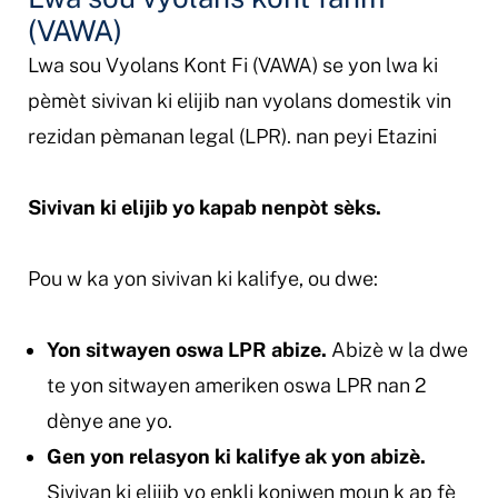
(VAWA)
Lwa sou Vyolans Kont Fi (VAWA) se yon lwa ki
pèmèt sivivan ki elijib nan vyolans domestik vin
rezidan pèmanan legal (LPR).
nan peyi Etazini
Sivivan ki elijib yo kapab nenpòt sèks.
Pou w ka yon sivivan ki kalifye, ou dwe:
Yon sitwayen oswa LPR abize.
Abizè w la dwe
te yon sitwayen ameriken oswa LPR nan 2
dènye ane yo.
Gen yon relasyon ki kalifye ak yon abizè.
Sivivan ki elijib yo enkli konjwen moun k ap fè