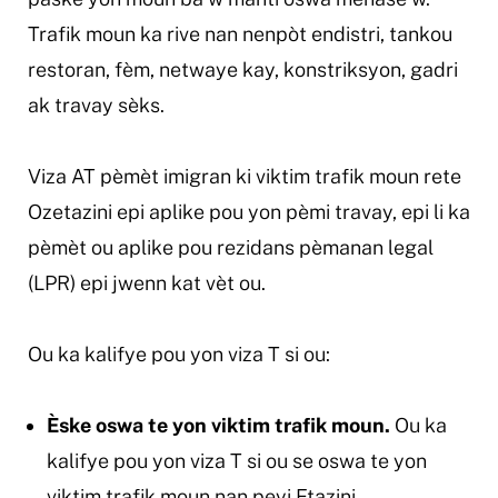
Trafik moun ka rive nan nenpòt endistri, tankou
restoran, fèm, netwaye kay, konstriksyon, gadri
ak travay sèks.
Viza AT pèmèt imigran ki viktim trafik moun rete
Ozetazini epi aplike pou yon pèmi travay, epi li ka
pèmèt ou aplike pou rezidans pèmanan legal
(LPR) epi jwenn kat vèt ou.
Ou ka kalifye pou yon viza T si ou:
Èske oswa te yon viktim trafik moun.
Ou ka
kalifye pou yon viza T si ou se oswa te yon
viktim trafik moun nan peyi Etazini