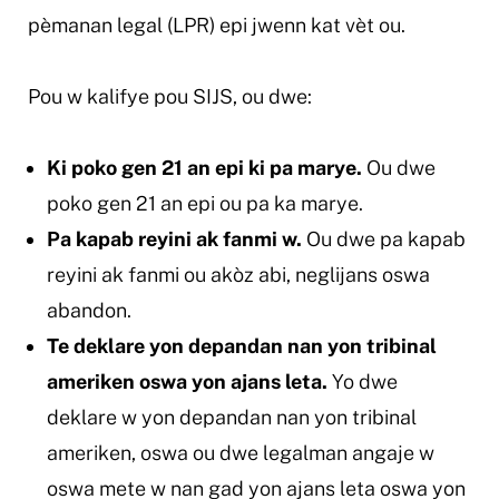
pèmanan legal (LPR) epi jwenn kat vèt ou.
Pou w kalifye pou SIJS, ou dwe:
Ki poko gen 21 an epi ki pa marye.
Ou dwe
poko gen 21 an epi ou pa ka marye.
Pa kapab reyini ak fanmi w.
Ou dwe pa kapab
reyini ak fanmi ou akòz abi, neglijans oswa
abandon.
Te deklare yon depandan nan yon tribinal
ameriken oswa yon ajans leta.
Yo dwe
deklare w yon depandan nan yon tribinal
ameriken, oswa ou dwe legalman angaje w
oswa mete w nan gad yon ajans leta oswa yon