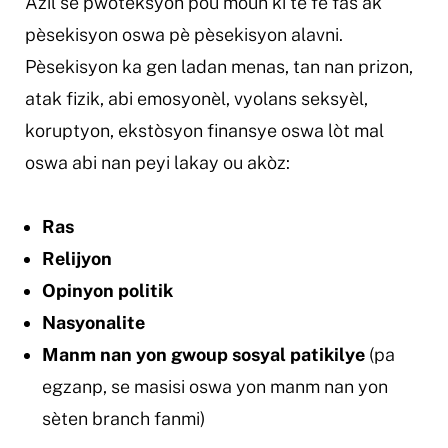
Azil se pwoteksyon pou moun ki te fè fas ak
pèsekisyon oswa pè pèsekisyon alavni.
Pèsekisyon ka gen ladan menas, tan nan prizon,
atak fizik, abi emosyonèl, vyolans seksyèl,
koruptyon, ekstòsyon finansye oswa lòt mal
oswa abi nan peyi lakay ou akòz:
Ras
Relijyon
Opinyon politik
Nasyonalite
Manm nan yon gwoup sosyal patikilye
(pa
egzanp, se masisi oswa yon manm nan yon
sèten branch fanmi)