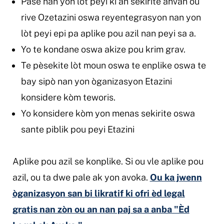
Pase nan yon lòt peyi ki an sekirite anvan ou
rive Ozetazini oswa reyentegrasyon nan yon
lòt peyi epi pa aplike pou azil nan peyi sa a.
Yo te kondane oswa akize pou krim grav.
Te pèsekite lòt moun oswa te enplike oswa te
bay sipò nan yon òganizasyon Etazini
konsidere kòm teworis.
Yo konsidere kòm yon menas sekirite oswa
sante piblik pou peyi Etazini
Aplike pou azil se konplike. Si ou vle aplike pou
azil, ou ta dwe pale ak yon avoka.
Ou ka jwenn
òganizasyon san bi likratif ki ofri èd legal
gratis nan zòn ou an nan paj sa a anba "Èd