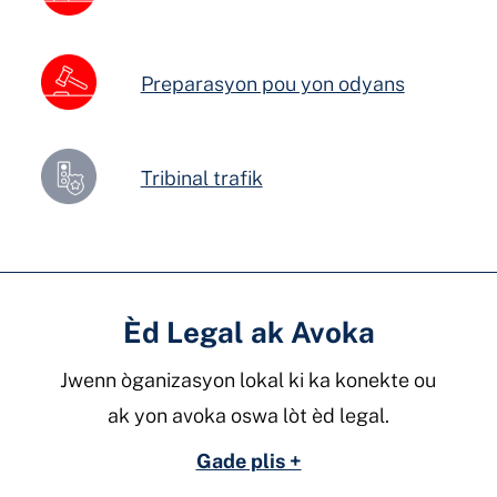
Preparasyon pou yon odyans
Tribinal trafik
Èd Legal ak Avoka
Jwenn òganizasyon lokal ki ka konekte ou
ak yon avoka oswa lòt èd legal.
Gade plis +