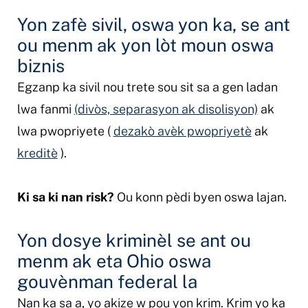
Yon zafè sivil, oswa yon ka, se
ant
ou menm ak yon lòt moun oswa
biznis
Egzanp ka sivil nou trete sou sit sa a gen ladan
lwa fanmi
(divòs, separasyon ak disolisyon)
ak
lwa pwopriyete (
dezakò avèk pwopriyetè
ak
kreditè
).
Ki sa ki nan risk?
Ou konn pèdi byen oswa lajan.
Yon dosye kriminèl se ant ou
menm ak eta Ohio oswa
gouvènman federal la
Nan ka sa a, yo akize w pou yon krim. Krim yo ka