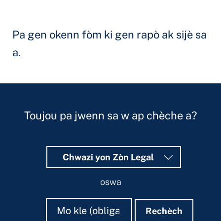
Pa gen okenn fòm ki gen rapò ak sijè sa
a.
Toujou pa jwenn sa w ap chèche a?
Chwazi yon Zòn Legal
oswa
Rechèch
Rechèch
Rechèch