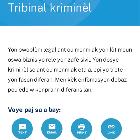
Tribinal kriminèl
Yon pwoblèm legal ant ou menm ak yon lòt moun
oswa biznis yo rele yon zafè sivil. Yon dosye
kriminèl se ant ou menm ak eta a, epi yo trete
yon fason diferan. Men kèk enfòmasyon debaz
pou ede w konprann diferans lan.
Voye paj sa a bay:
Text
Email
Print
https://www.
Link