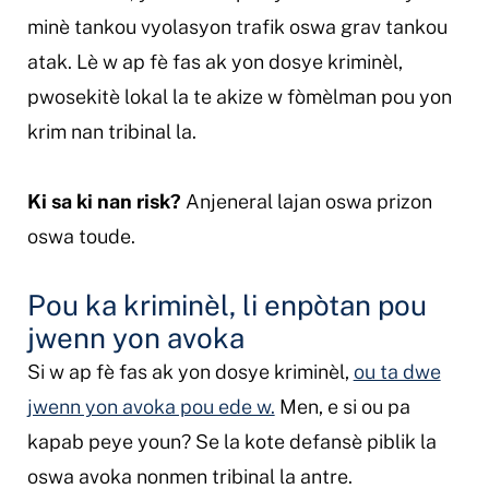
minè tankou vyolasyon trafik oswa grav tankou
atak. Lè w ap fè fas ak yon dosye kriminèl,
pwosekitè lokal la te akize w fòmèlman pou yon
krim nan tribinal la.
Ki sa ki nan risk?
Anjeneral lajan oswa prizon
oswa toude.
Pou ka kriminèl, li enpòtan pou
jwenn yon avoka
Si w ap fè fas ak yon dosye kriminèl,
ou ta dwe
jwenn yon avoka pou ede w.
Men, e si ou pa
kapab peye youn? Se la kote defansè piblik la
oswa avoka nonmen tribinal la antre.