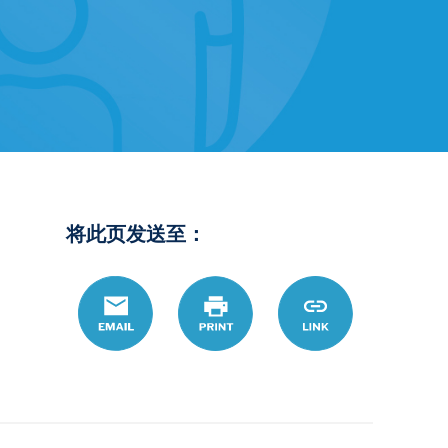
将此页发送至：
Email
Print
https://www.ohio
Link
hans/%E8%AF