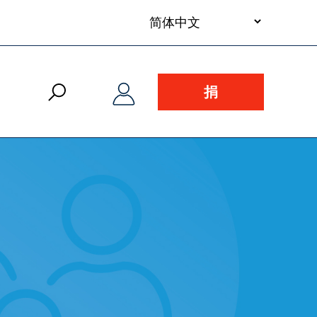
your
language
捐