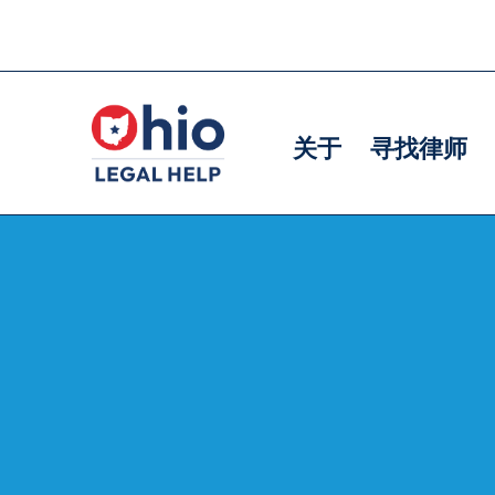
Skip
to
主
主
main
导
导
content
关于
寻找律师
航
航