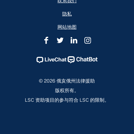
联系我们
隐私
网站地图
俄
俄
俄
俄
亥
亥
亥
亥
俄
俄
俄
俄
州
州
州
州
法
法
法
法
© 2026 俄亥俄州法律援助
律
律
律
律
版权所有。
援
援
援
援
LSC 资助项目的参与符合 LSC 的限制。
助
助
助
助
Facebook
Twitter
Linkedin
Instagram
Page
Page
Page
Page