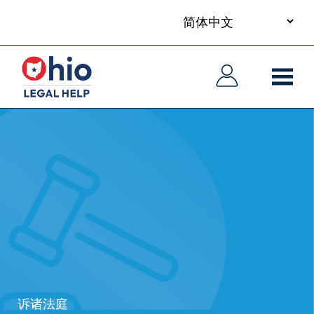
your
Skip
language
to
主
主
main
导
导
content
航
航
诉诸法庭