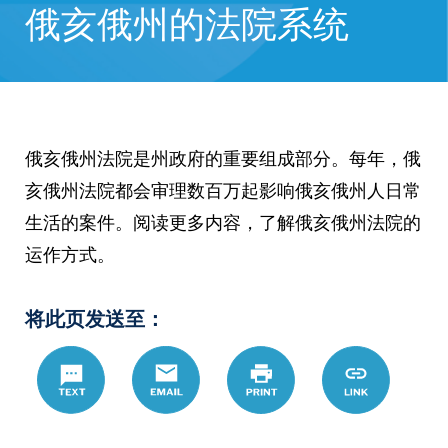
俄亥俄州的法院系统
俄亥俄州法院是州政府的重要组成部分。每年，俄
亥俄州法院都会审理数百万起影响俄亥俄州人日常
生活的案件。阅读更多内容，了解俄亥俄州法院的
运作方式。
将此页发送至：
Text
Email
Print
https://www.
Link
hans/%E4