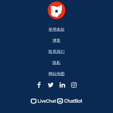
Footer
使用条款
博客
联系我们
隐私
网站地图
俄
俄
俄
俄
亥
亥
亥
亥
俄
俄
俄
俄
州
州
州
州