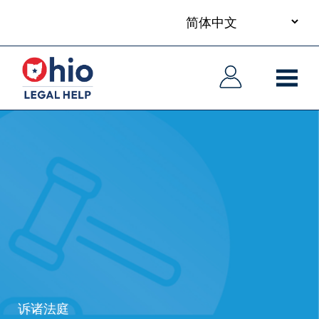
your
Skip
language
to
主
主
main
导
导
content
航
航
诉诸法庭