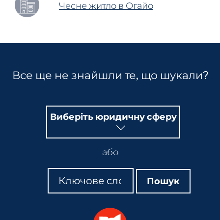
Чесне житло в Огайо
Все ще не знайшли те, що шукали?
Виберіть юридичну сферу
або
Пошук
Пошук
Пошук