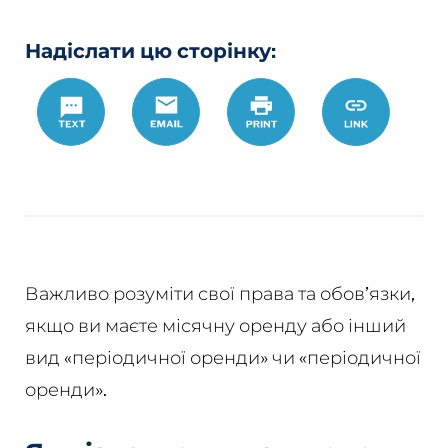
Надіслати цю сторінку:
Text
Email
Роздрукувати
https://www.
Link
to-
month-
lease
Важливо розуміти свої права та обов’язки,
якщо ви маєте місячну оренду або інший
вид «періодичної оренди» чи «періодичної
оренди».