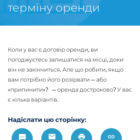
терміну оренди
Коли у вас є договір оренди, ви
погоджуєтесь залишатися на місці, доки
він не закінчиться. Але що робити, якщо
вам потрібно його розірвати — або
«припинити»?
— оренда достроково? У вас
є кілька варіантів.
Надіслати цю сторінку:
Text
Email
Роздрукувати
https://w
Link