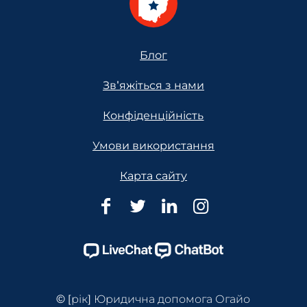
Footer
Блог
Зв'яжіться з нами
Конфіденційність
Умови використання
Карта сайту
Юридична
Юридична
Юридична
Юридична
допомога
допомога
допомога
допомога
Огайо
Огайо
Огайо
Огайо
Facebook
Twitter
Linkedin
Instagram
Page
Page
Page
Page
© [рік] Юридична допомога Огайо