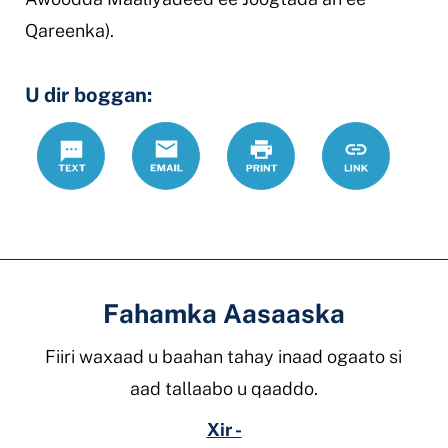
Qareenka).
U dir boggan:
Text
Email
Daabac
https://www.
Link
poa
Fahamka Aasaaska
Fiiri waxaad u baahan tahay inaad ogaato si
aad tallaabo u qaaddo.
Xir -