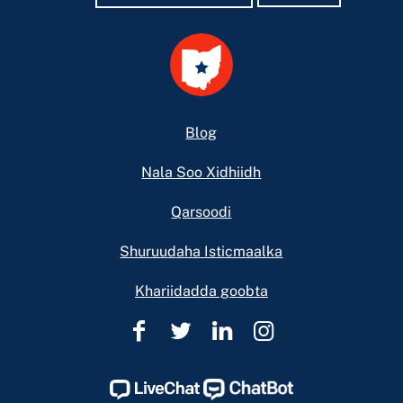
Footer
Blog
Nala Soo Xidhiidh
Qarsoodi
Shuruudaha Isticmaalka
Khariidadda goobta
Caawinta
Caawinta
Caawinta
Caawinta
Sharciga
Sharciga
Sharciga
Sharciga
Ohio
Ohio
Ohio
Ohio