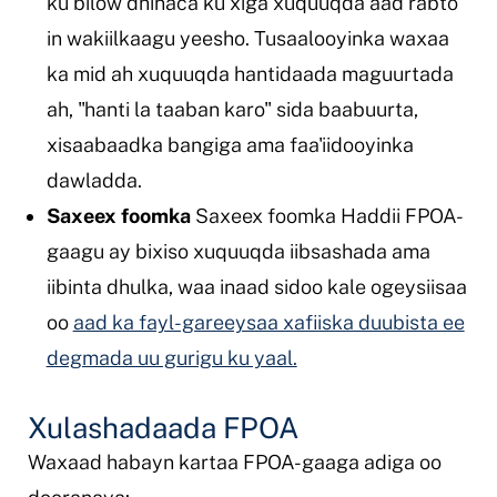
ku bilow dhinaca ku xiga xuquuqda aad rabto
in wakiilkaagu yeesho. Tusaalooyinka waxaa
ka mid ah xuquuqda hantidaada maguurtada
ah, "hanti la taaban karo" sida baabuurta,
xisaabaadka bangiga ama faa'iidooyinka
dawladda.
Saxeex foomka
Saxeex foomka Haddii FPOA-
gaagu ay bixiso xuquuqda iibsashada ama
iibinta dhulka, waa inaad sidoo kale ogeysiisaa
oo
aad ka fayl-gareeysaa xafiiska duubista ee
degmada uu gurigu ku yaal.
Xulashadaada FPOA
Waxaad habayn kartaa FPOA-gaaga adiga oo