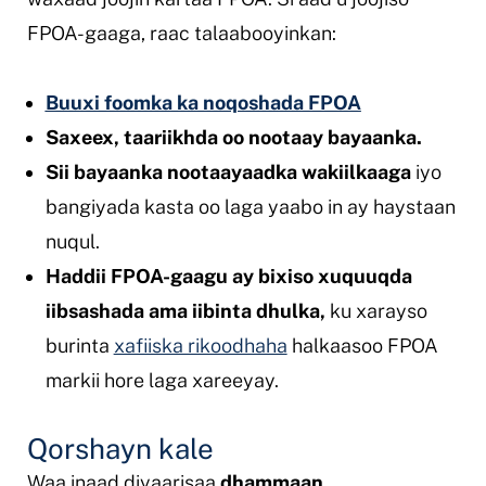
FPOA-gaaga, raac talaabooyinkan:
Buuxi foomka ka noqoshada FPOA
Saxeex, taariikhda oo nootaay bayaanka.
Sii bayaanka nootaayaadka wakiilkaaga
iyo
bangiyada kasta oo laga yaabo in ay haystaan
nuqul.
Haddii FPOA-gaagu ay bixiso xuquuqda
iibsashada ama iibinta dhulka,
ku xarayso
burinta
xafiiska rikoodhaha
halkaasoo FPOA
markii hore laga xareeyay.
Qorshayn kale
Waa inaad diyaarisaa
dhammaan