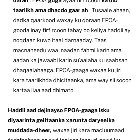
daran
. FPOA
guga
ayaa firfircoon
ka dib
taariikh ama dhacdo gaar ah
. Tusaale ahaan,
dadka qaarkood waxay ku qoraan FPOA-
gooda inay firfircoon tahay oo keliya haddii ay
noqdaan kuwo itaal darnaaday. Taas
macnaheedu waa inaadan fahmi karin ama
aadan ka jawaabi karin su'aalaha ku saabsan
dhaqaalahaaga. FPOA-gaaga waxaa ku jiri
kara taariikhda dhicitaanka, ama way sii socon
kartaa ilaa aad dhimato.
Haddii aad dejinayso FPOA-gaaga isku
diyaarinta gelitaanka xarunta daryeelka
muddada-dheer,
waxaa jiri kara macluumaad