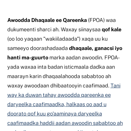
Awoodda Dhaqaale ee Qareenka
(FPOA) waa
dukumeenti sharci ah. Waxay siinaysaa
qof kale
(oo loo yaqaan "wakiiladaada") xaqa uu ku
sameeyo doorashadaada
dhaqaale, ganacsi iyo
hanti ma-guurto
marka aadan awoodin. FPOA-
yada waxaa inta badan isticmaala dadka aan
maarayn karin dhaqaalahooda sababtoo ah
waxay awoodaan dhibaatooyin caafimaad.
Tani
way ka duwan tahay awoodda qareenka ee
daryeelka caafimaadka, halkaas oo aad u
doorato qof kuu go'aaminaya daryeelka
caafimaadka haddii aadan awoodin sababtoo ah