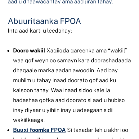
aad u dhaawacantay ama aad jiran tahay.
Abuuritaanka FPOA
Inta aad karti u leedahay:
Dooro wakiil
Xaqiiqda qareenka ama “wakiil”
waa qof weyn oo samayn kara doorashadaada
dhaqaale marka aadan awoodin. Aad bay
muhiim u tahay inaad doorato qof aad ku
kalsoon tahay. Waa inaad sidoo kale la
hadashaa qofka aad doorato si aad u hubiso
inay diyaar u yihiin inay u adeegaan sidii
wakiilkaaga.
Buuxi foomka FPOA
Si taxadar leh u akhri oo