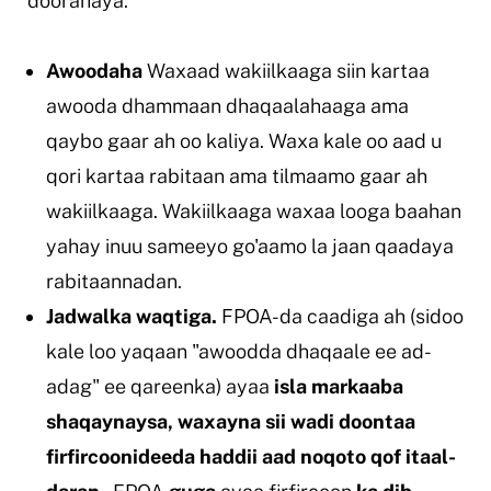
dooranaya:
Awoodaha
Waxaad wakiilkaaga siin kartaa
awooda dhammaan dhaqaalahaaga ama
qaybo gaar ah oo kaliya. Waxa kale oo aad u
qori kartaa rabitaan ama tilmaamo gaar ah
wakiilkaaga. Wakiilkaaga waxaa looga baahan
yahay inuu sameeyo go'aamo la jaan qaadaya
rabitaannadan.
Jadwalka waqtiga.
FPOA-da caadiga ah (sidoo
kale loo yaqaan "awoodda dhaqaale ee ad-
adag" ee qareenka) ayaa
isla markaaba
shaqaynaysa, waxayna sii wadi doontaa
firfircoonideeda haddii aad noqoto qof itaal-