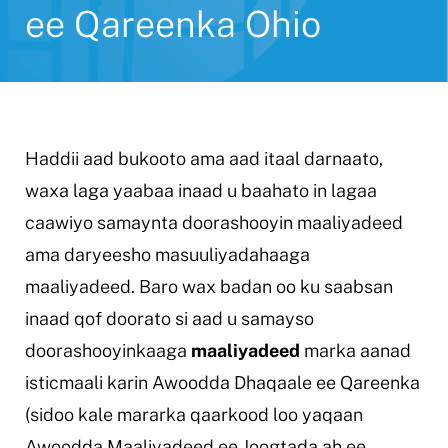
ee Qareenka Ohio
Haddii aad bukooto ama aad itaal darnaato,
waxa laga yaabaa inaad u baahato in lagaa
caawiyo samaynta doorashooyin maaliyadeed
ama daryeesho masuuliyadahaaga
maaliyadeed. Baro wax badan oo ku saabsan
inaad qof doorato si aad u samayso
doorashooyinkaaga
maaliyadeed
marka aanad
isticmaali karin Awoodda Dhaqaale ee Qareenka
(sidoo kale mararka qaarkood loo yaqaan
Awoodda Maaliyadeed ee Joogtada ah ee