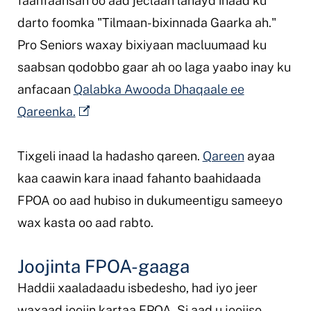
faahfaahsan oo aad jeclaan lahayd inaad ku
darto foomka "Tilmaan-bixinnada Gaarka ah."
Pro Seniors waxay bixiyaan macluumaad ku
saabsan qodobbo gaar ah oo laga yaabo inay ku
anfacaan
Qalabka Awooda Dhaqaale ee
Qareenka.
Tixgeli inaad la hadasho qareen.
Qareen
ayaa
kaa caawin kara inaad fahanto baahidaada
FPOA oo aad hubiso in dukumeentigu sameeyo
wax kasta oo aad rabto.
Joojinta FPOA-gaaga
Haddii xaaladaadu isbedesho, had iyo jeer
waxaad joojin kartaa FPOA. Si aad u joojiso