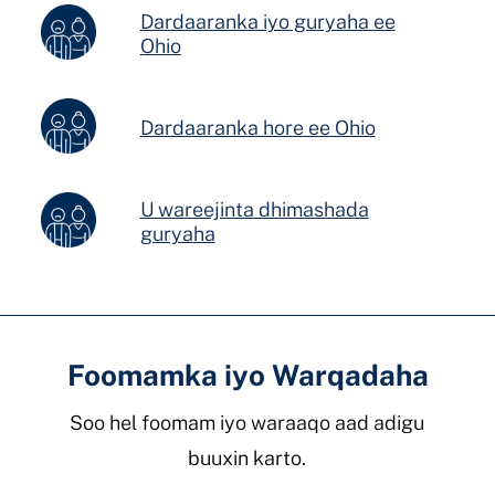
Dardaaranka iyo guryaha ee
Ohio
Dardaaranka hore ee Ohio
U wareejinta dhimashada
guryaha
Foomamka iyo Warqadaha
Soo hel foomam iyo waraaqo aad adigu
buuxin karto.