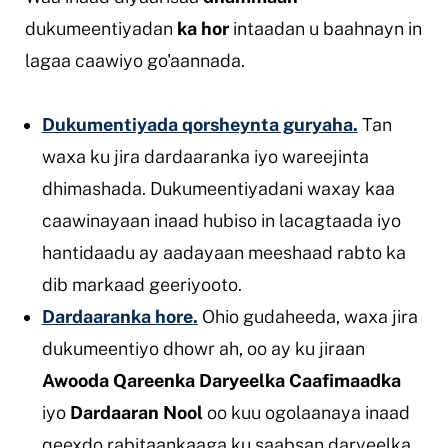
dukumeentiyadan
ka hor
intaadan u baahnayn in
lagaa caawiyo go'aannada.
Dukumentiyada qorsheynta guryaha.
Tan
waxa ku jira dardaaranka iyo wareejinta
dhimashada. Dukumeentiyadani waxay kaa
caawinayaan inaad hubiso in lacagtaada iyo
hantidaadu ay aadayaan meeshaad rabto ka
dib markaad geeriyooto.
Dardaaranka hore.
Ohio gudaheeda, waxa jira
dukumeentiyo dhowr ah, oo ay ku jiraan
Awooda Qareenka Daryeelka Caafimaadka
iyo
Dardaaran Nool
oo kuu ogolaanaya inaad
qeexdo rabitaankaaga ku saabsan daryeelka