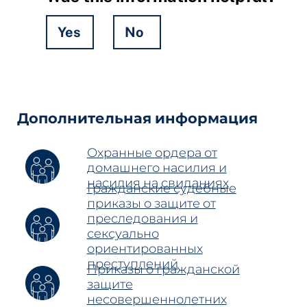
Yes
No
Hidden
Fields
Дополнительная информация
Охранные ордера от
домашнего насилия и
насилия на свиданиях
Гражданские судебные
приказы о защите от
преследования и
сексуально
ориентированных
преступлений
Приказы о гражданской
защите
несовершеннолетних