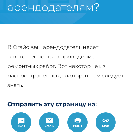
арендодателям?
В Огайо ваш арендодатель несет
ответственность за проведение
ремонтных работ. Вот некоторые из
распространенных, о которых вам следует
знать.
Отправить эту страницу на:
Text
Email
Печать
https://w
Link
%D0%B0%D