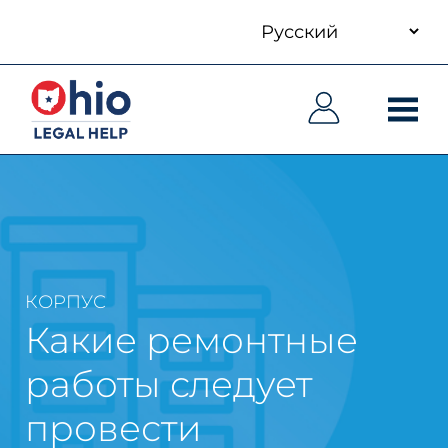
your
Skip
language
to
Основная
Основная
main
навигация
навигация
content
КОРПУС
Какие ремонтные
работы следует
провести