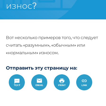
износ?
Вот несколько примеров того, что следует
считать «разумным», «обычным» или
«нормальным» износом.
Отправить эту страницу на:
Text
Email
Печать
https://www.
Link
wear-
and-
tear