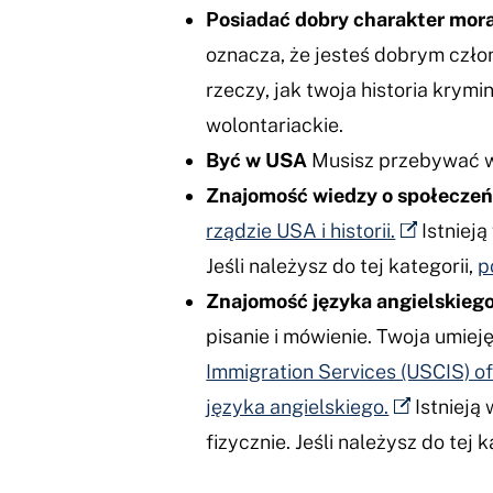
Posiadać dobry charakter mora
oznacza, że jesteś dobrym czło
rzeczy, jak twoja historia krymi
wolontariackie.
Być w USA
Musisz przebywać w 
Znajomość wiedzy o społecze
rządzie USA i historii.
Istnieją
Jeśli należysz do tej kategorii,
p
Znajomość języka angielskiego
pisanie i mówienie. Twoja umie
Immigration Services (USCIS) of
języka angielskiego.
Istnieją 
fizycznie. Jeśli należysz do tej k