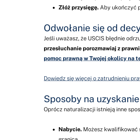
Złóż przysięgę.
Aby ukończyć pr
Odwołanie się od dec
Jeśli uważasz, że USCIS błędnie odrz
przesłuchanie porozmawiaj z prawn
pomoc prawną w Twojej okolicy na te
Dowiedz się więcej o zatrudnieniu pr
Sposoby na uzyskanie
Oprócz naturalizacji istnieją inne s
Nabycie.
Możesz kwalifikować s
granicą.