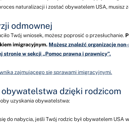
oces naturalizacji i zostać obywatelem USA, musisz z
yzji odmownej
uciło Twój wniosek, możesz poprosić o przesłuchanie.
P
ikiem imigracyjnym.
Możesz znaleźć organizacje non-p
j stronie w sekcji „Pomoc prawna i prawnicy”.
awnika zajmującego się sprawami imigracyjnymi.
 obywatelstwa dzięki rodzicom
posoby uzyskania obywatelstwa:
ię do nabycia, jeśli Twój rodzic był obywatelem USA 