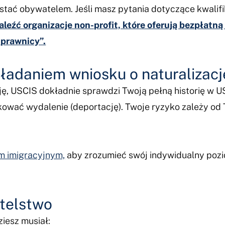
zostać obywatelem. Jeśli masz pytania dotyczące kwali
leźć organizacje non-profit, które oferują bezpłatn
 prawnicy”.
ładaniem wniosku o naturalizacj
ję, USCIS dokładnie sprawdzi Twoją pełną historię w US
ować wydalenie (deportację). Twoje ryzyko zależy od Tw
m imigracyjnym,
aby zrozumieć swój indywidualny poz
atelstwo
ziesz musiał: