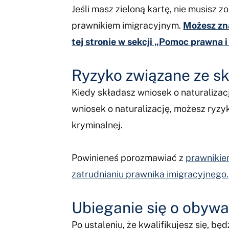
Jeśli masz zieloną kartę, nie musisz 
prawnikiem imigracyjnym.
Możesz zna
tej stronie w sekcji „Pomoc prawna i
Ryzyko związane ze sk
Kiedy składasz wniosek o naturalizac
wniosek o naturalizację, możesz ryzyk
kryminalnej.
Powinieneś porozmawiać z
prawnikie
zatrudnianiu prawnika imigracyjnego.
Ubieganie się o obyw
Po ustaleniu, że kwalifikujesz się, będ