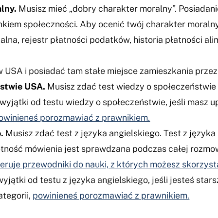
lny.
Musisz mieć „dobry charakter moralny”. Posiadan
nkiem społeczności. Aby ocenić twój charakter moralny
nalna, rejestr płatności podatków, historia płatności a
USA i posiadać tam stałe miejsce zamieszkania przez
ństwie USA.
Musisz zdać test wiedzy o społeczeństwi
 wyjątki od testu wiedzy o społeczeństwie, jeśli masz 
owinieneś porozmawiać z prawnikiem.
.
Musisz zdać test z języka angielskiego. Test z języka
jętność mówienia jest sprawdzana podczas całej rozmo
eruje przewodniki do nauki, z których możesz skorzyst
wyjątki od testu z języka angielskiego, jeśli jesteś st
ategorii,
powinieneś porozmawiać z prawnikiem.