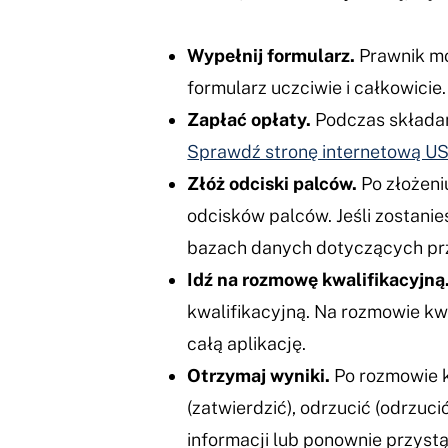
Wypełnij formularz.
Prawnik mo
formularz uczciwie i całkowicie.
Zapłać opłaty.
Podczas składani
Sprawdź stronę internetową USC
Złóż odciski palców.
Po złożeni
odcisków palców. Jeśli zostani
bazach danych dotyczących przes
Idź na rozmowę kwalifikacyjną
kwalifikacyjną. Na rozmowie kwa
całą aplikację.
Otrzymaj wyniki.
Po rozmowie k
(zatwierdzić), odrzucić (odrzuc
informacji lub ponownie przystą