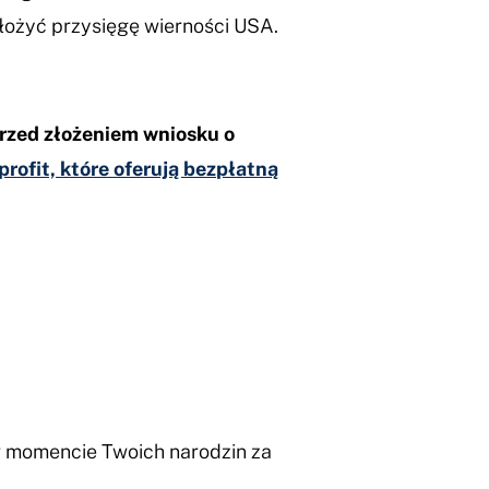
łożyć przysięgę wierności USA.
rzed złożeniem wniosku o
rofit, które oferują bezpłatną
w momencie Twoich narodzin za