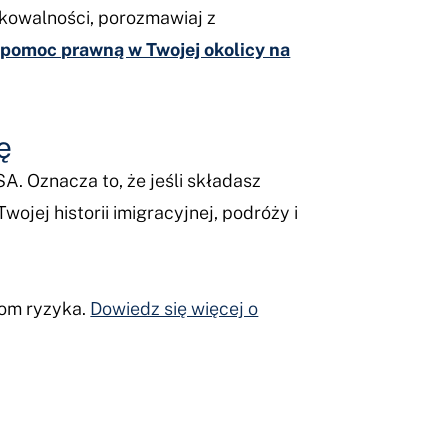
fikowalności, porozmawiaj z
ą pomoc prawną w Twojej okolicy na
ę
A. Oznacza to, że jeśli składasz
ojej historii imigracyjnej, podróży i
iom ryzyka.
Dowiedz się więcej o