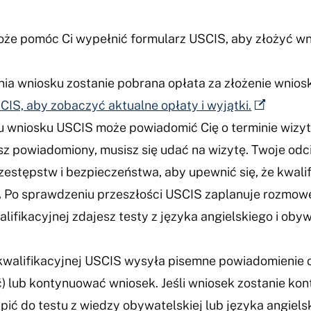
że pomóc Ci wypełnić formularz USCIS, aby złożyć wni
a wniosku zostanie pobrana opłata za złożenie wniosk
IS, aby zobaczyć aktualne opłaty i wyjątki.
u wniosku USCIS może powiadomić Cię o terminie wizyt
esz powiadomiony, musisz się udać na wizytę. Twoje od
tępstw i bezpieczeństwa, aby upewnić się, że kwalifik
.
Po sprawdzeniu przeszłości USCIS zaplanuje rozmowę
lifikacyjnej zdajesz testy z języka angielskiego i ob
walifikacyjnej USCIS wysyła pisemne powiadomienie 
ić) lub kontynuować wniosek. Jeśli wniosek zostanie k
pić do testu z wiedzy obywatelskiej lub języka angiels