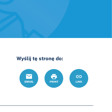
Wyślij tę stronę do:
Email
Drukuj
https://www.ohiol
Link