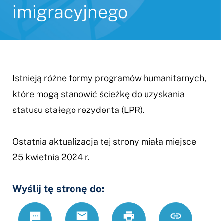
imigracyjnego
Istnieją różne formy programów humanitarnych,
które mogą stanowić ścieżkę do uzyskania
statusu stałego rezydenta (LPR).
Ostatnia aktualizacja tej strony miała miejsce
25 kwietnia 2024 r.
Wyślij tę stronę do:
Text
Email
Drukuj
https://www.
Link