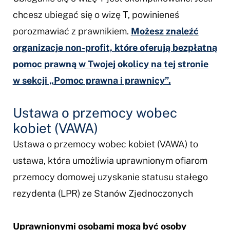
chcesz ubiegać się o wizę T, powinieneś
porozmawiać z prawnikiem.
Możesz znaleźć
organizacje non-profit, które oferują bezpłatną
pomoc prawną w Twojej okolicy na tej stronie
w sekcji „Pomoc prawna i prawnicy”.
Ustawa o przemocy wobec
kobiet (VAWA)
Ustawa o przemocy wobec kobiet (VAWA) to
ustawa, która umożliwia uprawnionym ofiarom
przemocy domowej uzyskanie statusu stałego
rezydenta (LPR)
ze Stanów Zjednoczonych
Uprawnionymi osobami mogą być osoby