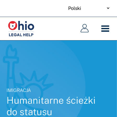
your
Skip
language
to
Główna
Główna
main
nawigacja
nawigacja
content
IMIGRACJA
Humanitarne ścieżki
do statusu