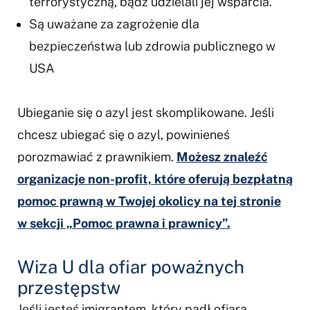
terrorystyczną, bądź udzielali jej wsparcia.
Są uważane za zagrożenie dla
bezpieczeństwa lub zdrowia publicznego w
USA
Ubieganie się o azyl jest skomplikowane. Jeśli
chcesz ubiegać się o azyl, powinieneś
porozmawiać z prawnikiem.
Możesz znaleźć
organizacje non-profit, które oferują bezpłatną
pomoc prawną w Twojej okolicy na tej stronie
w sekcji „Pomoc prawna i prawnicy”.
Wiza U dla ofiar poważnych
przestępstw
Jeśli jesteś imigrantem, który padł ofiarą