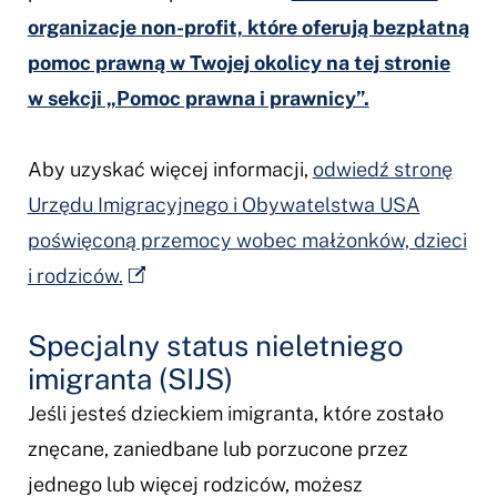
organizacje non-profit, które oferują bezpłatną
pomoc prawną w Twojej okolicy na tej stronie
w sekcji „Pomoc prawna i prawnicy”.
Aby uzyskać więcej informacji,
odwiedź stronę
Urzędu Imigracyjnego i Obywatelstwa USA
poświęconą przemocy wobec małżonków, dzieci
i rodziców.
Specjalny status nieletniego
imigranta (SIJS)
Jeśli jesteś dzieckiem imigranta, które zostało
znęcane, zaniedbane lub porzucone przez
jednego lub więcej rodziców, możesz