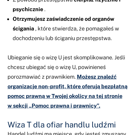
psychicznie
.
Otrzymujesz zaświadczenie od organów
ścigania
, które stwierdza, że pomagałeś w
dochodzeniu lub ściganiu przestępstwa.
Ubieganie się o wizę U jest skomplikowane. Jeśli
chcesz ubiegać się o wizę U, powinieneś
porozmawiać z prawnikiem.
Możesz znaleźć
organizacje non-profit, które oferują bezpłatną
pomoc prawną w Twojej okolicy na tej stronie
w sekcji „Pomoc prawna i prawnicy”.
Wiza T dla ofiar handlu ludźmi
Handel ludźmi ma miejsce, gdy jesteś zmuszany