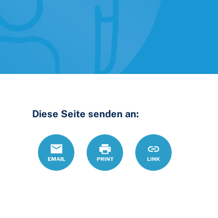
Diese Seite senden an:
Email
Print
https://www.ohiol
Link
youth