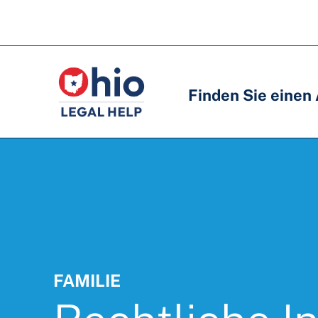
Skip
to
Hauptnavigation
Hauptnavigation
main
content
Finden Sie einen
FAMILIE