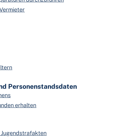
 Vermieter
ltern
nd Personenstandsdaten
mens
nden erhalten
 Jugendstrafakten