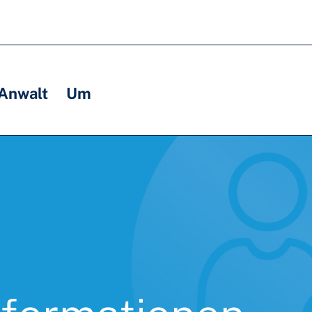
 Anwalt
Um